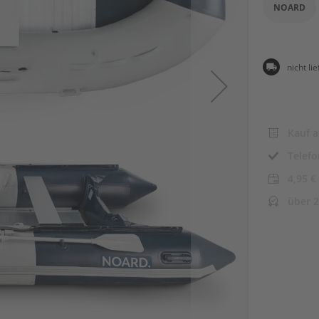
NOARD
nicht li
Kauf 
Telefo
4,95 
über 