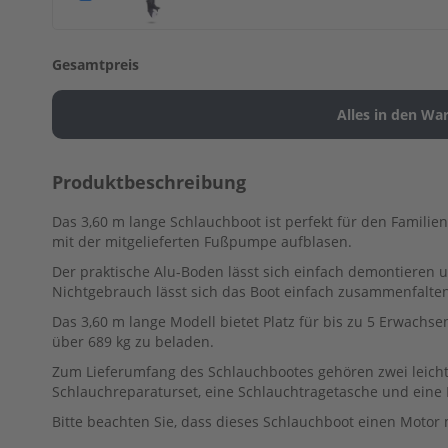
&
PISTON
CYLINDER
Gesamtpreis
&
CRANKCASE
1
CYLINDER
&
Produktbeschreibung
CRANKCASE
2
Das 3,60 m lange Schlauchboot ist perfekt für den Familie
FUEL
mit der mitgelieferten Fußpumpe aufblasen.
IGNITOR
Der praktische Alu-Boden lässt sich einfach demontieren 
ASSY
Nichtgebrauch lässt sich das Boot einfach zusammenfalte
INTAKE
Das 3,60 m lange Modell bietet Platz für bis zu 5 Erwachsen
über 689 kg zu beladen.
LOWER
CASING
Zum Lieferumfang des Schlauchbootes gehören zwei leich
&
Schlauchreparaturset, eine Schlauchtragetasche und eine
DRIVE
Bitte beachten Sie, dass dieses Schlauchboot einen Motor m
1