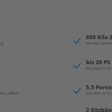
689 Kilo
ng
die max. Gesam
bis 20 PS
das Boot ist fü
5,5 Pers
en Luftkiel
Das Boot ist fü
2 Sitzbä