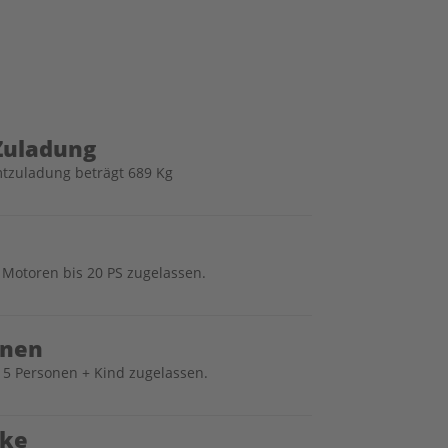
 Zuladung
tzuladung beträgt 689 Kg
r Motoren bis 20 PS zugelassen.
onen
r 5 Personen + Kind zugelassen.
nke