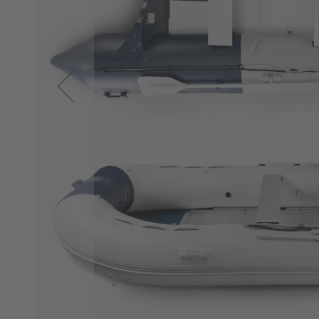
Propeller
Tohatsu
Zubehör
Transportwagen
Motor
Abdeckung
Treibstofftanks
Motorschlösser
Ladetechnik/Akkus
Propeller
&
Finnen
Wechselakkus
Befestigung
Außenborder
Spülung
Motorpflege