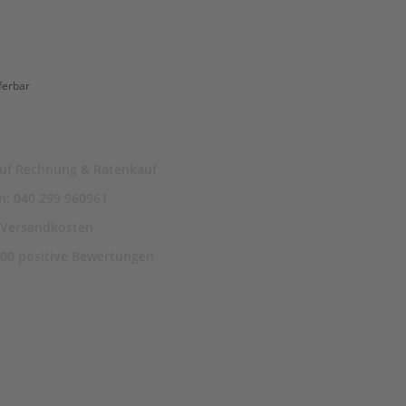
eferbar
auf Rechnung & Ratenkauf
n: 040 299 960961
€ Versandkosten
200 positive Bewertungen