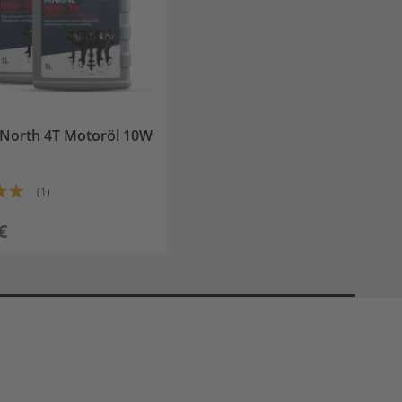
 North 4T Motoröl 10W
g:
(1)
€