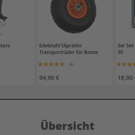
tors
Edelstahl Slipräder
2er Set
Transporträder für Boote
30
Bewertung:
Bewertun
(4)
97%
100%
94,90 €
18,00 
Übersicht