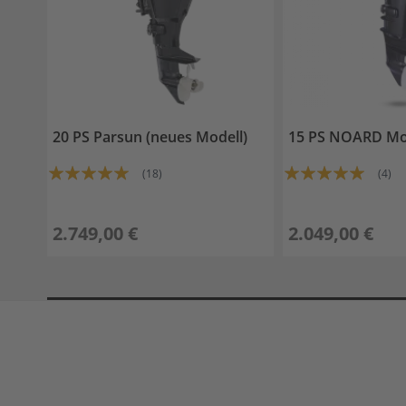
F4
/
F5BM
BOTTOM
COWLING
BRACKET
CAMSHAFT
20 PS Parsun (neues Modell)
15 PS NOARD Mo
&
Bewertung:
Bewertung:
VALVE
(18)
(4)
98%
97%
CARBURETOR
CONTROL
2.749,00 €
2.049,00 €
CRANKSHAFT
&
PISTON
CYLINDER
&
CRANKCASE
1
CYLINDER