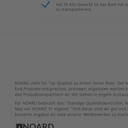
STEERING
mit 76 Kilo Gewicht ist das Boot mit 
zu transportieren(
TOP
COWLING
UPPER
CASING
Parsun
F5A
/
F6A
BOTTOM
COWLING
BRACKET
NOARD steht für Top Qualität zu einem fairen Preis. Der 
CAMSHAFT
End-Produkte entsprechen, preiswert angeboten werden 
&
den Produktionspartnern an. Wir stehen in engem Austaus
VALVE
Für NOARD bedeutet das: "Ständige Qualitätskontrollen, ke
CARBURETOR
Max von NOARD. Er ergänzt: "Und daran sind wir gut und
besseres Angebot als viele unserer Wettbewerber zu mach
CONTROL
SYSTEM