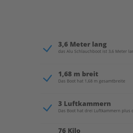
&
CRANKCASE
2
FUEL
FUEL
TANK
3,6 Meter lang
FUEL
das Alu Schlauchboot ist 3,6 Meter la
TANK(12L)
IGNITOR
ASSY
1,68 m breit
INTAKE
Das Boot hat 1,68 m gesamtbreite
Lower
Casing
LOWER
3 Luftkammern
CASING
Das Boot hat drei Luftkammern plus d
&
DRIVE
STARTER
76 Kilo