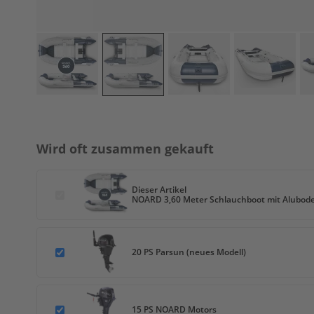
Wartungskit
Motoröl
Getriebeöl
Ersatzteile
Außenborder
Parsun
Zum
Ersatzteile
Anfang
Parsun
der
F2.6BM
Wird oft zusammen gekauft
Bildgalerie
BOTTOM
springen
COWLING
Dieser Artikel
BRACKET
NOARD 3,60 Meter Schlauchboot mit Alubode
CAMSHAFT
&
VALVE
20 PS Parsun (neues Modell)
CARBURETOR
CONTROL
CRANKSHAFT
15 PS NOARD Motors