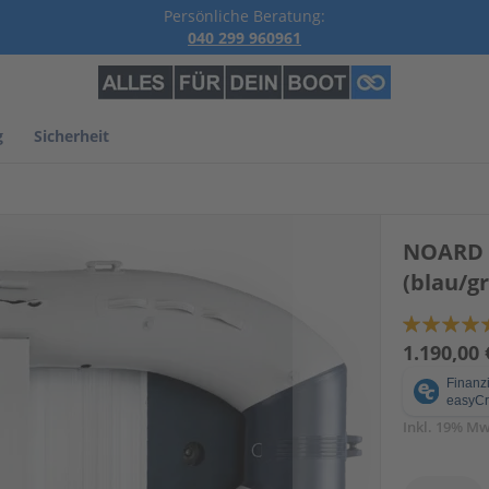
Persönliche Beratung:
040 299 960961
g
Sicherheit
NOARD 3
(blau/g
Bewertung:
94
100
% of
1.190,00 
Inkl. 19% Mw