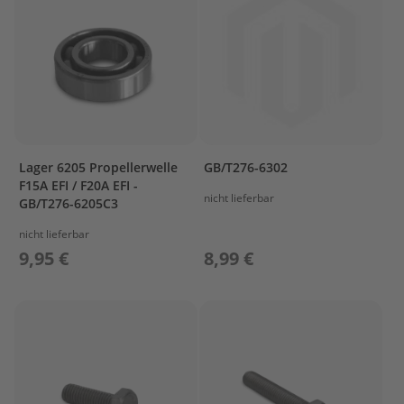
I
N
D
E
R
&
C
R
A
N
Lager 6205 Propellerwelle
GB/T276-6302
K
F15A EFI / F20A EFI -
C
nicht lieferbar
GB/T276-6205C3
A
S
nicht lieferbar
E
9,95 €
8,99 €
1
C
Y
L
I
N
D
E