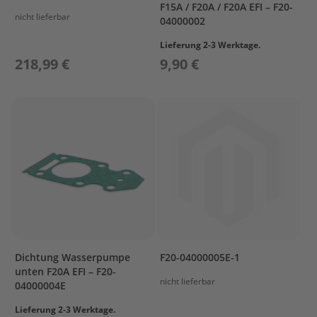
F15A / F20A / F20A EFI – F20-
l
nicht lieferbar
04000002
ö
s
Lieferung 2-3 Werktage.
s
218,99 €
9,90 €
e
r
L
a
d
e
t
e
c
h
n
i
k
/
Dichtung Wasserpumpe
F20-04000005E-1
A
unten F20A EFI – F20-
k
nicht lieferbar
04000004E
k
u
Lieferung 2-3 Werktage.