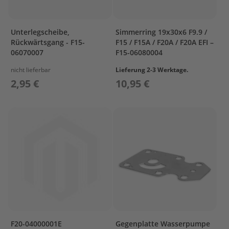
T
r
e
i
Unterlegscheibe,
Simmerring 19x30x6 F9.9 /
b
Rückwärtsgang - F15-
F15 / F15A / F20A / F20A EFI –
s
06070007
F15-06080004
t
o
nicht lieferbar
Lieferung 2-3 Werktage.
f
2,95 €
10,95 €
f
t
a
n
k
s
M
o
t
o
r
s
c
F20-04000001E
Gegenplatte Wasserpumpe
h