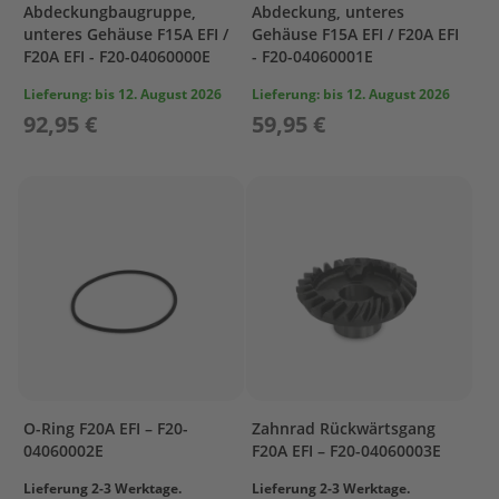
Abdeckungbaugruppe,
Abdeckung, unteres
O
unteres Gehäuse F15A EFI /
Gehäuse F15A EFI / F20A EFI
W
F20A EFI - F20-04060000E
- F20-04060001E
L
I
Lieferung:
bis 12. August 2026
Lieferung:
bis 12. August 2026
N
92,95 €
59,95 €
G
B
R
A
C
K
E
T
C
A
M
S
H
O-Ring F20A EFI – F20-
Zahnrad Rückwärtsgang
A
04060002E
F20A EFI – F20-04060003E
F
T
Lieferung 2-3 Werktage.
Lieferung 2-3 Werktage.