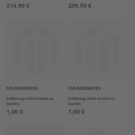
G
214,99 €
209,99 €
e
t
r
i
e
b
e
ö
l
E
r
s
a
t
F20-04030001EL
F20-04030001ES
z
Lieferung nicht einzeln zu
Lieferung nicht einzeln zu
t
kaufen.
kaufen.
e
i
1,00 €
1,00 €
l
e
A
u