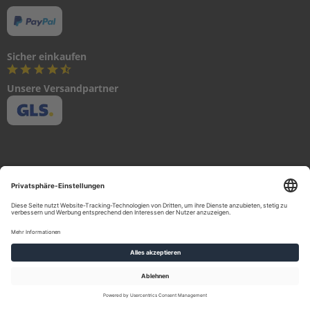
I
V
E
2
Sicher einkaufen
R
E
Unsere Versandpartner
P
A
R
E
K
I
T
1
R
E
P
A
R
E
Urheberrecht 2023 © NIS Nautic Internet Shop GmbH Alle Rechte
K
vorbehalten.