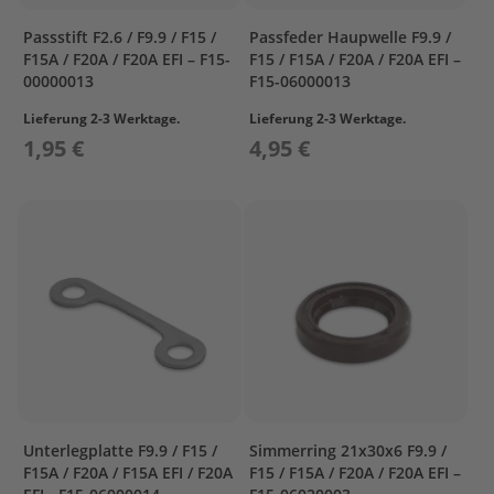
s
u
Passstift F2.6 / F9.9 / F15 /
Passfeder Haupwelle F9.9 /
n
F15A / F20A / F20A EFI – F15-
F15 / F15A / F20A / F20A EFI –
00000013
F15-06000013
P
r
Lieferung 2-3 Werktage.
Lieferung 2-3 Werktage.
o
1,95 €
4,95 €
p
e
l
l
e
r
P
r
o
p
e
l
l
e
Unterlegplatte F9.9 / F15 /
Simmerring 21x30x6 F9.9 /
r
F15A / F20A / F15A EFI / F20A
F15 / F15A / F20A / F20A EFI –
P