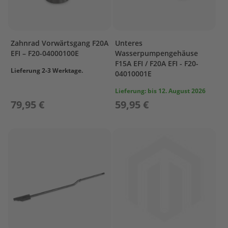
e
n
b
o
r
Zahnrad Vorwärtsgang F20A
Unteres
d
EFI – F20-04000100E
Wasserpumpengehäuse
e
F15A EFI / F20A EFI - F20-
r
Lieferung 2-3 Werktage.
04010001E
S
p
Lieferung:
bis 12. August 2026
ü
79,95 €
59,95 €
l
u
n
g
M
o
t
o
r
p
f
l