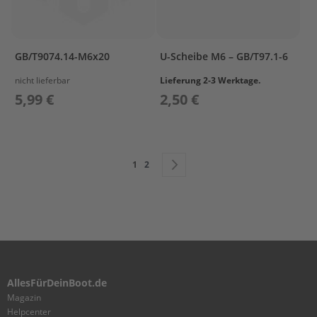
O
R
A
S
GB/T9074.14-M6x20
U-Scheibe M6 – GB/T97.1-6
S
Y
nicht lieferbar
Lieferung 2-3 Werktage.
5,99 €
2,50 €
I
N
T
A
K
Seite
Sie lesen gerade die Seite
Seite
Seite
Weiter
1
2
E
L
O
W
E
R
C
A
AllesFürDeinBoot.de
S
Magazin
I
Helpcenter