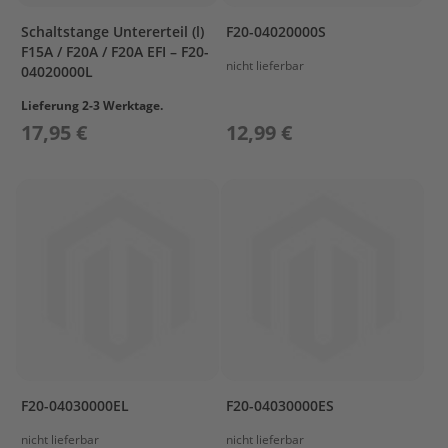
e
g
Schaltstange Untererteil (l)
F20-04020000S
e
F15A / F20A / F20A EFI – F20-
nicht lieferbar
04020000L
W
a
Lieferung 2-3 Werktage.
r
17,95 €
12,99 €
t
u
n
g
s
k
i
t
M
o
t
o
r
ö
F20-04030000EL
F20-04030000ES
l
nicht lieferbar
nicht lieferbar