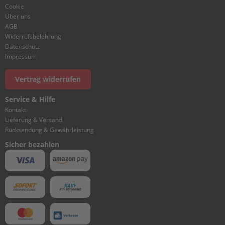
N
Cookie
G
Über uns
&
AGB
D
Widerrufsbelehrung
R
Datenschutz
I
Impressum
V
E
1
Vertrag widerrufen
L
Service & Hilfe
O
Kontakt
W
Lieferung & Versand
E
Rücksendung & Gewährleistung
R
C
Sicher bezahlen
A
S
I
N
G
&
D
R