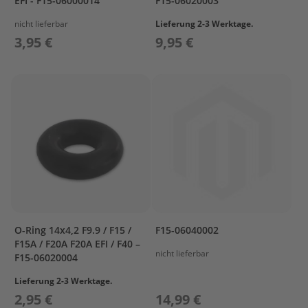
EFI - F15-06000014
F15-06020003
a
r
nicht lieferbar
Lieferung 2-3 Werktage.
s
3,95 €
9,95 €
u
n
P
r
o
p
e
l
l
e
r
M
e
r
O-Ring 14x4,2 F9.9 / F15 /
F15-06040002
c
F15A / F20A F20A EFI / F40 –
nicht lieferbar
u
F15-06020004
r
y
Lieferung 2-3 Werktage.
2,95 €
14,99 €
P