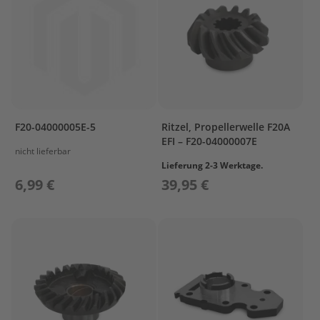
e
l
a
k
k
u
s
B
F20-04000005E-5
Ritzel, Propellerwelle F20A
e
EFI – F20-04000007E
f
nicht lieferbar
e
Lieferung 2-3 Werktage.
s
6,99 €
39,95 €
t
i
g
u
n
g
A
u
ß