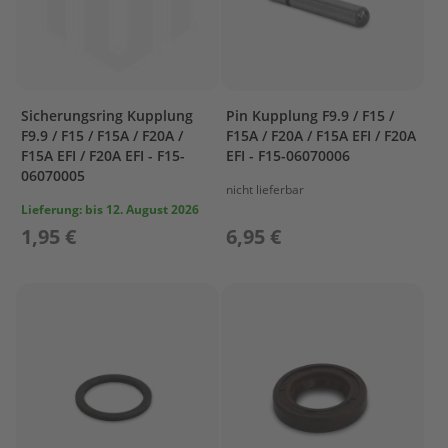
r
t
w
a
g
e
Sicherungsring Kupplung
Pin Kupplung F9.9 / F15 /
n
F9.9 / F15 / F15A / F20A /
F15A / F20A / F15A EFI / F20A
F15A EFI / F20A EFI - F15-
EFI - F15-06070006
M
06070005
o
nicht lieferbar
t
Lieferung:
bis 12. August 2026
o
1,95 €
6,95 €
r
A
b
d
e
c
k
u
n
g