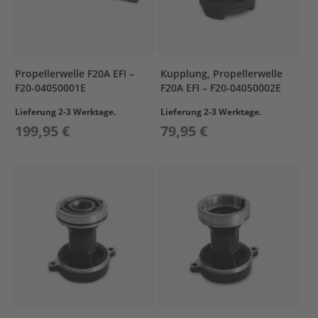
i
l
e
P
Propellerwelle F20A EFI –
Kupplung, Propellerwelle
a
r
F20-04050001E
F20A EFI – F20-04050002E
s
Lieferung 2-3 Werktage.
Lieferung 2-3 Werktage.
u
n
199,95 €
79,95 €
F
2
.
6
B
M
B
O
T
T
O
M
C