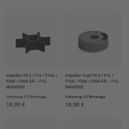
r
o
p
e
l
l
e
r
S
u
z
u
k
Impeller F9.9 / F15 / F15A /
Impeller Topf F9.9 / F15 /
i
F20A / F20A EFI – F15-
F15A / F20A / F20A EFI – F15-
06050000
06060002
P
r
Lieferung 2-3 Werktage.
Lieferung 2-3 Werktage.
o
18,90 €
18,90 €
p
e
l
l
e