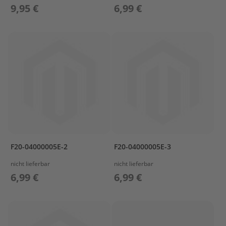
s
9,95 €
6,99 €
P
r
o
p
e
l
l
e
r
&
F
i
n
n
F20-04000005E-2
F20-04000005E-3
e
n
nicht lieferbar
nicht lieferbar
6,99 €
6,99 €
W
e
c
h
s