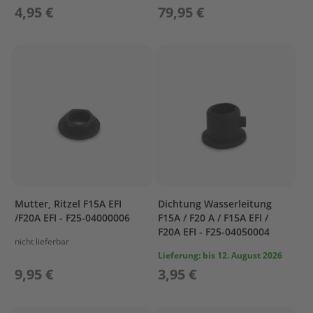
&
4,95 €
79,95 €
V
A
L
V
E
C
A
R
B
U
R
E
T
Mutter, Ritzel F15A EFI
Dichtung Wasserleitung
O
/F20A EFI - F25-04000006
F15A / F20 A / F15A EFI /
R
F20A EFI - F25-04050004
nicht lieferbar
C
Lieferung:
bis 12. August 2026
O
9,95 €
3,95 €
N
T
R
O