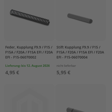
r
T
o
h
a
t
s
u
Z
Feder, Kupplung F9.9 / F15 /
Stift Kupplung F9.9 / F15 /
u
F15A / F20A / F15A EFI / F20A
F15A / F20A / F15A EFI / F20A
b
EFI - F15-06070002
EFI - F15-06070004
e
h
Lieferung:
bis 12. August 2026
nicht lieferbar
ö
4,95 €
5,95 €
r
T
r
a
n
s
p
o