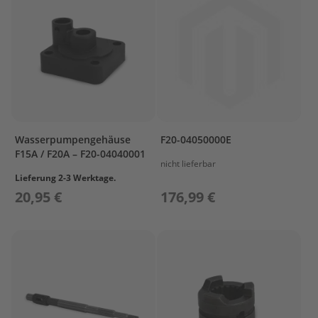
ß
e
n
b
o
r
d
e
r
P
Wasserpumpengehäuse
F20-04050000E
a
F15A / F20A – F20-04040001
r
nicht lieferbar
s
Lieferung 2-3 Werktage.
u
20,95 €
176,99 €
n
E
r
s
a
t
z
t
e