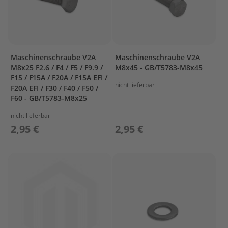
R
&
C
R
A
Maschinenschraube V2A
Maschinenschraube V2A
N
M8x25 F2.6 / F4 / F5 / F9.9 /
M8x45 - GB/T5783-M8x45
K
C
F15 / F15A / F20A / F15A EFI /
nicht lieferbar
A
F20A EFI / F30 / F40 / F50 /
S
F60 - GB/T5783-M8x25
E
nicht lieferbar
2
2,95 €
2,95 €
F
U
E
L
I
G
N
I
T