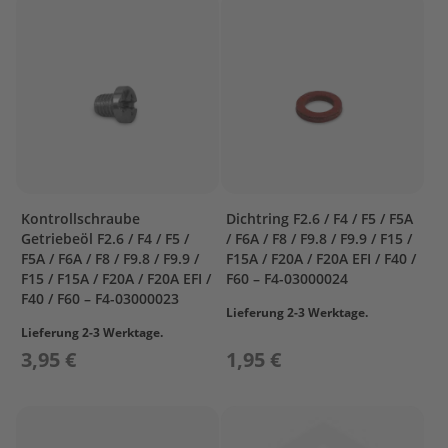
L
C
R
A
N
K
S
H
A
F
Kontrollschraube
Dichtring F2.6 / F4 / F5 / F5A
T
Getriebeöl F2.6 / F4 / F5 /
/ F6A / F8 / F9.8 / F9.9 / F15 /
&
F5A / F6A / F8 / F9.8 / F9.9 /
F15A / F20A / F20A EFI / F40 /
P
F15 / F15A / F20A / F20A EFI /
F60 – F4-03000024
I
F40 / F60 – F4-03000023
S
Lieferung 2-3 Werktage.
T
Lieferung 2-3 Werktage.
O
3,95 €
1,95 €
N
C
Y
L