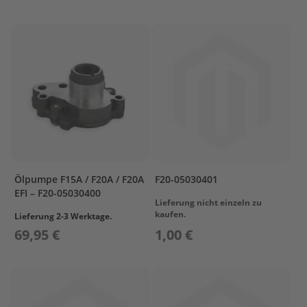
T
r
e
i
b
s
t
o
f
f
t
a
n
k
Ölpumpe F15A / F20A / F20A
F20-05030401
s
EFI – F20-05030400
Lieferung nicht einzeln zu
M
kaufen.
Lieferung 2-3 Werktage.
o
69,95 €
1,00 €
t
o
r
s
c
h