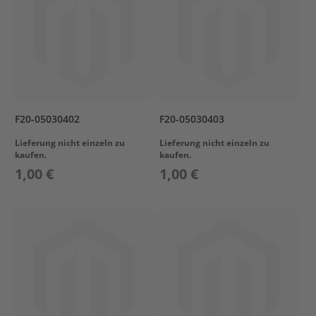
l
ö
s
s
e
r
L
a
F20-05030402
F20-05030403
d
e
Lieferung nicht einzeln zu
Lieferung nicht einzeln zu
kaufen.
kaufen.
t
e
1,00 €
1,00 €
c
h
n
i
k
/
A
k
k
u