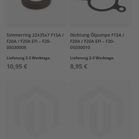
r
T
o
h
a
t
Simmerring 22x35x7 F15A /
Dichtung Ölpumpe F15A /
s
F20A / F20A EFI – F20-
F20A / F20A EFI – F20-
u
05030005
05030010
Z
Lieferung 2-3 Werktage.
Lieferung 2-3 Werktage.
u
10,95 €
8,95 €
b
e
h
ö
r
T
r
a
n
s
p
o