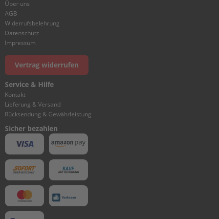
ß
Über uns
e
AGB
n
Widerrufsbelehrung
b
Datenschutz
o
Impressum
r
d
e
Vertrag widerrufen
r
Service & Hilfe
P
Kontakt
a
Lieferung & Versand
r
Rücksendung & Gewährleistung
s
Sicher bezahlen
u
n
E
r
s
a
t
z
t
e