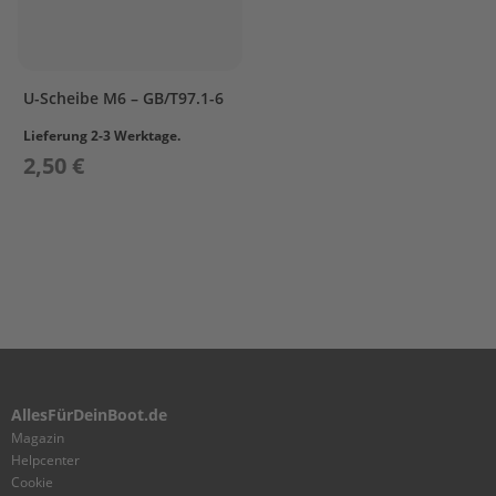
G
e
t
r
i
U-Scheibe M6 – GB/T97.1-6
e
Lieferung 2-3 Werktage.
b
e
2,50 €
ö
l
E
r
s
a
t
z
t
e
i
AllesFürDeinBoot.de
l
Magazin
e
Helpcenter
A
Cookie
u