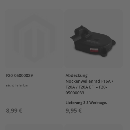
a
r
s
u
n
P
r
o
p
e
l
l
e
F20-05000029
Abdeckung
r
Nockenwellenrad F15A /
nicht lieferbar
M
F20A / F20A EFI – F20-
e
05000033
r
c
Lieferung 2-3 Werktage.
u
8,99 €
9,95 €
r
y
P