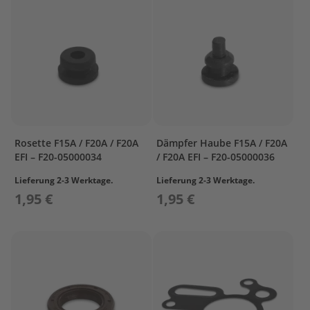
r
o
p
e
l
l
e
r
S
u
Rosette F15A / F20A / F20A
Dämpfer Haube F15A / F20A
z
EFI – F20-05000034
/ F20A EFI – F20-05000036
u
k
Lieferung 2-3 Werktage.
Lieferung 2-3 Werktage.
i
1,95 €
1,95 €
P
r
o
p
e
l
l
e