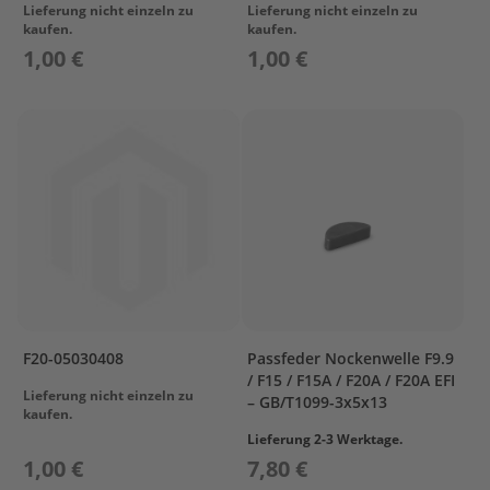
Lieferung nicht einzeln zu
Lieferung nicht einzeln zu
e
kaufen.
kaufen.
l
a
1,00 €
1,00 €
k
k
u
s
B
e
f
e
s
t
i
g
u
F20-05030408
Passfeder Nockenwelle F9.9
n
/ F15 / F15A / F20A / F20A EFI
g
Lieferung nicht einzeln zu
– GB/T1099-3x5x13
kaufen.
A
Lieferung 2-3 Werktage.
u
1,00 €
7,80 €
ß