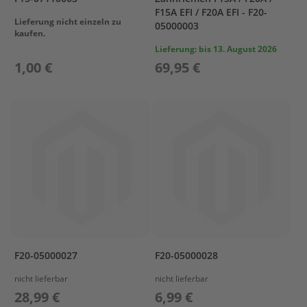
s
F15A EFI / F20A EFI - F20-
u
Lieferung nicht einzeln zu
05000003
n
kaufen.
Lieferung:
bis 13. August 2026
P
1,00 €
69,95 €
r
o
p
e
l
l
e
r
P
r
o
p
e
l
F20-05000027
F20-05000028
l
e
nicht lieferbar
nicht lieferbar
r
28,99 €
6,99 €
P