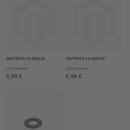
e
g
e
W
a
r
t
u
n
g
GB/T9074.14-M6x35
GB/T9074.14-M8X25
s
k
nicht lieferbar
nicht lieferbar
i
5,99 €
5,99 €
t
M
o
t
o
r
ö
l