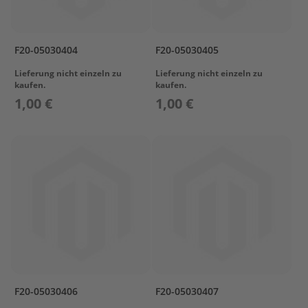
s
P
r
F20-05030404
F20-05030405
o
p
Lieferung nicht einzeln zu
Lieferung nicht einzeln zu
e
kaufen.
kaufen.
l
1,00 €
1,00 €
l
e
r
&
F
i
n
n
e
n
W
e
c
h
F20-05030406
F20-05030407
s