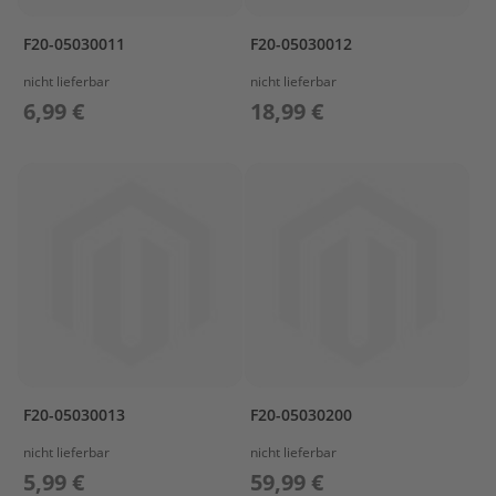
r
t
F20-05030011
F20-05030012
w
a
nicht lieferbar
nicht lieferbar
g
6,99 €
18,99 €
e
n
M
o
t
o
r
A
b
d
e
c
k
u
F20-05030013
F20-05030200
n
nicht lieferbar
nicht lieferbar
g
5,99 €
59,99 €