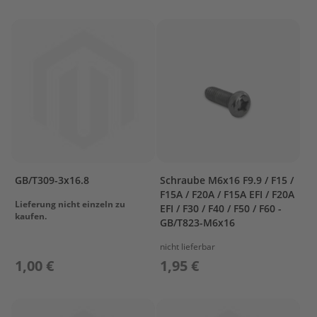
e
n
b
o
r
d
e
r
S
p
ü
l
u
n
GB/T309-3x16.8
Schraube M6x16 F9.9 / F15 /
g
F15A / F20A / F15A EFI / F20A
Lieferung nicht einzeln zu
EFI / F30 / F40 / F50 / F60 -
kaufen.
M
GB/T823-M6x16
o
t
nicht lieferbar
o
1,00 €
1,95 €
r
p
f
l