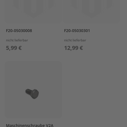
T
r
e
i
b
s
F20-05030008
F20-05030301
t
o
nicht lieferbar
nicht lieferbar
f
5,99 €
12,99 €
f
t
a
n
k
s
M
o
t
o
r
s
c
h
Maschinenschraube V2A