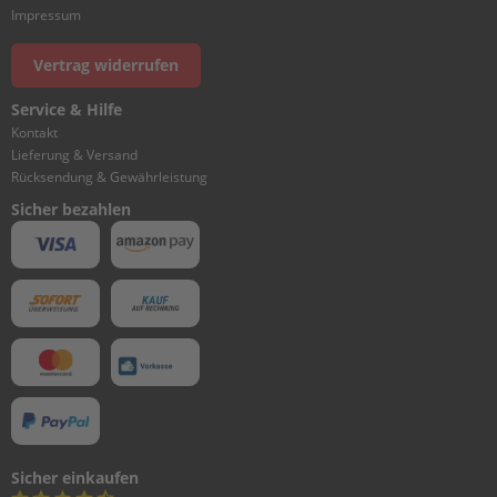
s
Impressum
P
Vertrag widerrufen
r
o
p
Service & Hilfe
e
Kontakt
l
Lieferung & Versand
l
Rücksendung & Gewährleistung
e
Sicher bezahlen
r
&
F
i
n
n
e
n
W
e
c
h
Sicher einkaufen
s