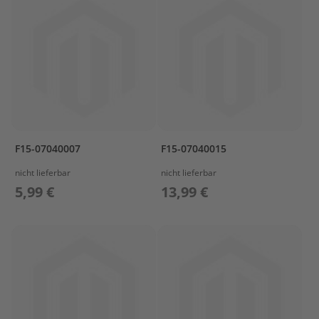
a
r
s
u
n
P
r
o
p
e
F15-07040007
F15-07040015
l
l
nicht lieferbar
nicht lieferbar
e
5,99 €
13,99 €
r
M
e
r
c
u
r
y
P