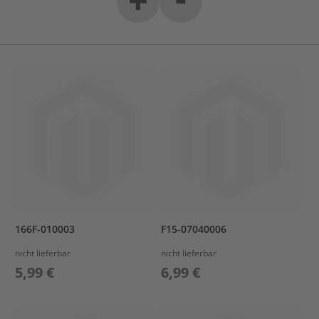
s
u
n
P
r
o
p
e
l
l
e
r
P
r
o
166F-010003
F15-07040006
p
e
nicht lieferbar
nicht lieferbar
l
5,99 €
6,99 €
l
e
r
P