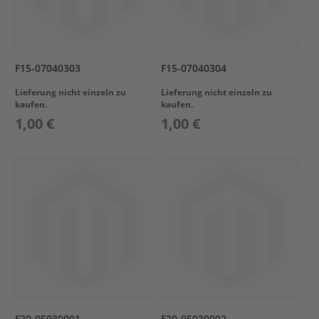
r
o
p
e
l
F15-07040303
F15-07040304
l
Lieferung nicht einzeln zu
Lieferung nicht einzeln zu
e
kaufen.
kaufen.
r
1,00 €
1,00 €
S
u
z
u
k
i
P
r
o
p
e
l
l
e
F20-05030001
F20-05030002