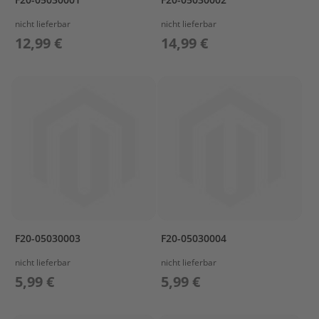
r
T
nicht lieferbar
nicht lieferbar
o
12,99 €
14,99 €
h
a
t
s
u
Z
u
b
e
h
ö
r
T
F20-05030003
F20-05030004
r
a
nicht lieferbar
nicht lieferbar
n
5,99 €
5,99 €
s
p
o