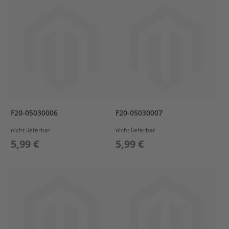
r
t
w
a
g
e
n
M
o
t
F20-05030006
F20-05030007
o
r
nicht lieferbar
nicht lieferbar
A
5,99 €
5,99 €
b
d
e
c
k
u
n
g