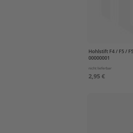
&
PISTON
CYLINDER
&
CRANKCASE
1
CYLINDER
&
Hohlstift F4 / F5 / F
CRANKCASE
00000001
2
nicht lieferbar
FUEL
2,95 €
IGNITOR
ASSY
INTAKE
LOWER
CASING
&
DRIVE
1