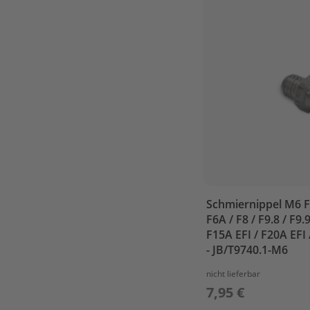
STEERING
TOP
COWLING
UPPER
CASING
Parsun
F5A
/
F6A
BOTTOM
COWLING
BRACKET
Schmiernippel M6 F2.
CAMSHAFT
F6A / F8 / F9.8 / F9.
&
F15A EFI / F20A EFI 
VALVE
- JB/T9740.1-M6
CARBURETOR
nicht lieferbar
CONTROL
7,95 €
SYSTEM