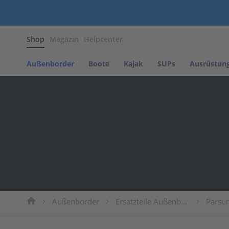
Außenborder
Shop
Magazin
Helpcenter
Benzin
Außenborder
Parsun
Außenborder
Boote
Kajak
SUPs
Ausrüstun
NOARD
Motors
Tohatsu
Elektro
Außenborder
Parsun
Propeller
Propeller
Parsun
Propeller
Mercury
Außenborder
Ersatzteile Außenborder
Parsun
Propeller
Suzuki