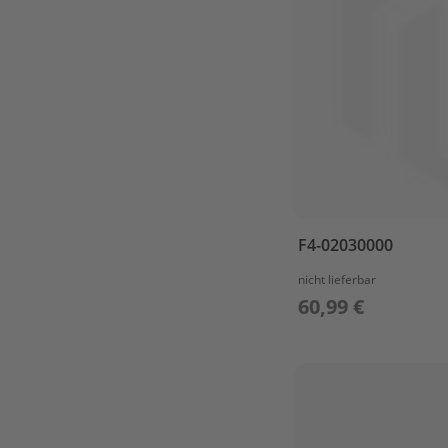
F4
/
F5BM
BOTTOM
COWLING
BRACKET
CAMSHAFT
&
VALVE
CARBURETOR
F4-02030000
CONTROL
CRANKSHAFT
nicht lieferbar
&
60,99 €
PISTON
CYLINDER
&
CRANKCASE
1
CYLINDER