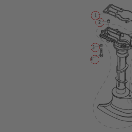
Propeller
Tohatsu
Zubehör
Transportwagen
Motor
Abdeckung
Treibstofftanks
Motorschlösser
Ladetechnik/Akkus
Propeller
&
Finnen
Wechselakkus
Befestigung
Außenborder
Spülung
Motorpflege