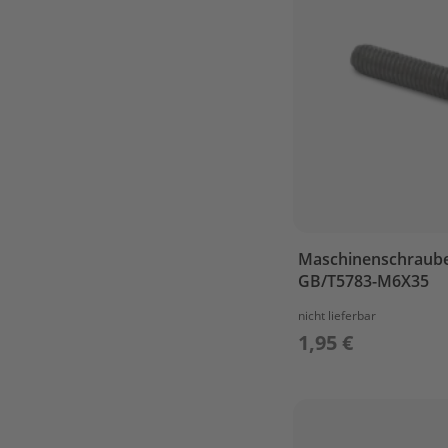
&
CRANKCASE
2
FUEL
FUEL
TANK
FUEL
TANK(12L)
IGNITOR
ASSY
Maschinenschraube
INTAKE
GB/T5783-M6X35
Lower
Casing
nicht lieferbar
1,95 €
LOWER
CASING
&
DRIVE
STARTER