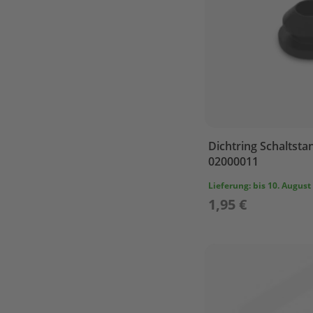
LOWER
CASING
&
DRIVE
2
REPARE
KIT
1
REPARE
KIT
Dichtring Schaltstan
2
02000011
STARTER
Lieferung:
bis 10. August
ASS'Y
1,95 €
STEERING
TOP
COWLING
UPPER
CASING
Parsun