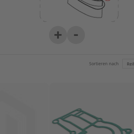
-
+
Sortieren nach