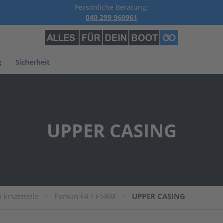
Persönliche Beratung:
040 299 960961
g
Sicherheit
UPPER CASING
 Ersatzteile
Parsun F4 / F5BM
UPPER CASING