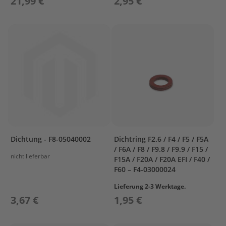
21,99 €
2,95 €
G
P
a
r
s
u
n
F
4
/
F
5
B
M
Dichtung - F8-05040002
Dichtring F2.6 / F4 / F5 / F5A
/ F6A / F8 / F9.8 / F9.9 / F15 /
B
nicht lieferbar
F15A / F20A / F20A EFI / F40 /
O
F60 – F4-03000024
T
T
Lieferung 2-3 Werktage.
O
3,67 €
1,95 €
M
C
O