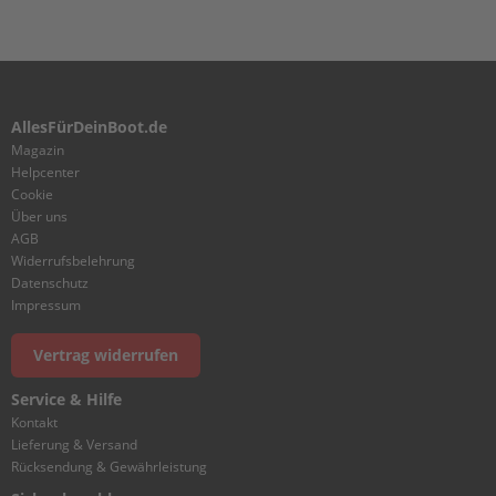
V
A
L
V
E
AllesFürDeinBoot.de
C
Magazin
A
R
Helpcenter
B
Cookie
U
Über uns
R
AGB
E
Widerrufsbelehrung
T
Datenschutz
O
Impressum
R
Vertrag widerrufen
C
O
Service & Hilfe
N
Kontakt
T
Lieferung & Versand
R
Rücksendung & Gewährleistung
O
L