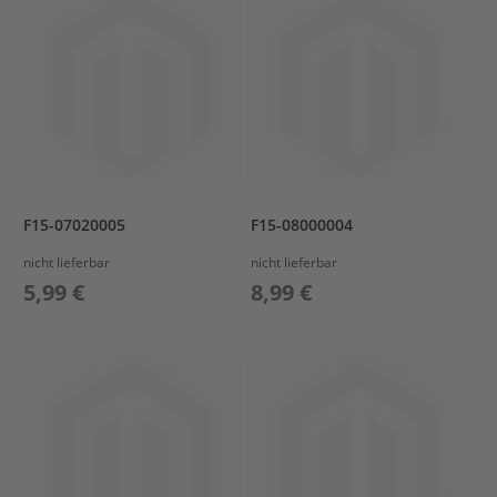
O
W
L
I
N
G
B
R
A
F15-07020005
F15-08000004
C
K
nicht lieferbar
nicht lieferbar
E
5,99 €
8,99 €
T
C
A
M
S
H
A
F
T