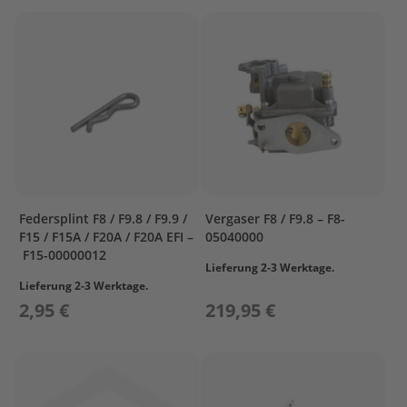
e
g
e
W
a
r
t
u
n
g
s
k
Federsplint F8 / F9.8 / F9.9 /
Vergaser F8 / F9.8 – F8-
i
F15 / F15A / F20A / F20A EFI –
05040000
t
F15-00000012
Lieferung 2-3 Werktage.
M
Lieferung 2-3 Werktage.
o
2,95 €
219,95 €
t
o
r
ö
l