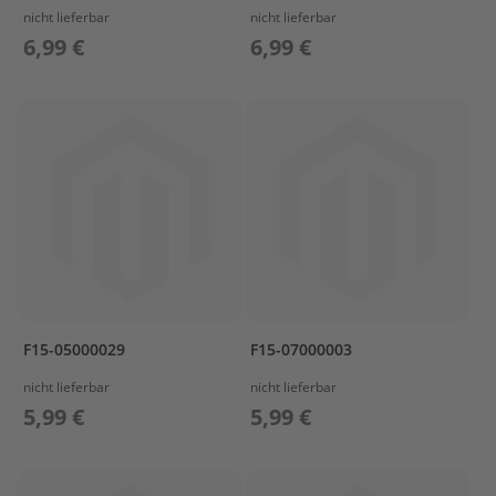
i
nicht lieferbar
nicht lieferbar
l
6,99 €
6,99 €
e
P
a
r
s
u
n
F
2
.
6
B
M
F15-05000029
F15-07000003
B
nicht lieferbar
nicht lieferbar
O
T
5,99 €
5,99 €
T
O
M
C