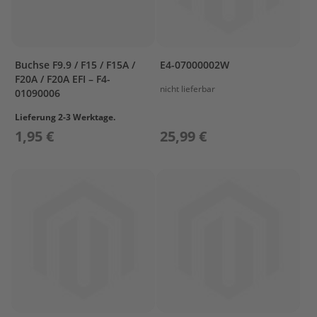
O
R
A
S
S
Buchse F9.9 / F15 / F15A /
E4-07000002W
Y
F20A / F20A EFI – F4-
nicht lieferbar
01090006
I
N
Lieferung 2-3 Werktage.
T
1,95 €
25,99 €
A
K
E
L
O
W
E
R
C
A
S
I