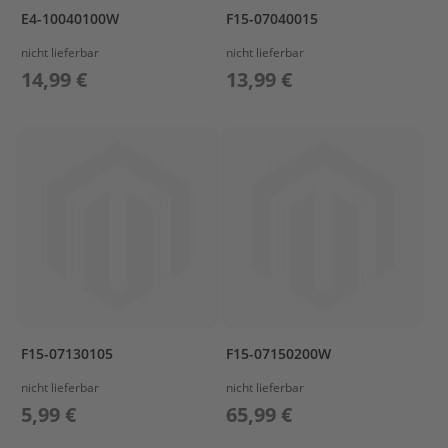
N
E4-10040100W
F15-07040015
G
&
nicht lieferbar
nicht lieferbar
D
14,99 €
13,99 €
R
I
V
E
1
L
O
W
E
R
C
A
S
I
F15-07130105
F15-07150200W
N
G
nicht lieferbar
nicht lieferbar
&
5,99 €
65,99 €
D
R