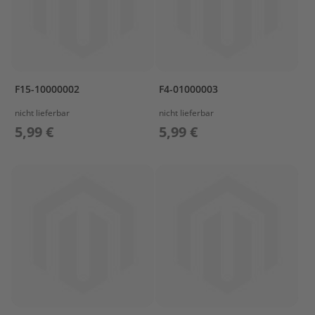
I
T
2
S
T
A
F15-10000002
F4-01000003
R
T
nicht lieferbar
nicht lieferbar
E
5,99 €
5,99 €
R
A
S
S
'
Y
S
T
E
E
R
I
N