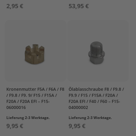
e
2,95 €
53,95 €
n
b
o
r
d
e
r
S
p
ü
l
u
n
g
Kronenmutter F5A / F6A / F8
Ölablasschraube F8 / F9.8 /
M
/ F9.8 / F9. 9/ F15 / F15A /
F9.9 / F15 / F15A / F20A /
o
F20A / F20A EFI – F15-
F20A EFI / F40 / F60 – F15-
t
06000016
04000002
o
r
Lieferung 2-3 Werktage.
Lieferung 2-3 Werktage.
p
9,95 €
9,95 €
f
l