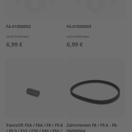
&
V
A
L
V
F4-01000002
F4-01090003
E
nicht lieferbar
nicht lieferbar
C
6,99 €
6,99 €
A
R
B
U
R
E
T
O
R
C
O
N
T
Passstift F5A / F6A / F8 / F9.8
Zahnriemen F8 / F9.8 - F8-
R
/ F9.9 / F15 / F30 / F40 / F50 /
05000004
O