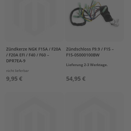
G
e
t
r
i
e
b
e
ö
Zündkerze NGK F15A / F20A
Zündschloss F9.9 / F15 –
l
/ F20A EFI / F40 / F60 –
F15-05000100BW
DPR7EA-9
E
Lieferung 2-3 Werktage.
r
nicht lieferbar
s
9,95 €
54,95 €
a
t
z
t
e
i
l
e
A
u