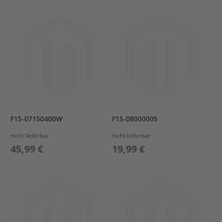
I
V
E
2
R
E
P
A
R
E
K
I
F15-07150400W
F15-08000005
T
nicht lieferbar
nicht lieferbar
1
45,99 €
19,99 €
R
E
P
A
R
E
K