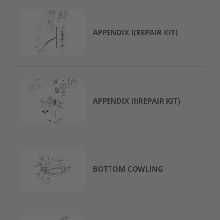
a
r
s
u
APPENDIX I(REPAIR KIT)
n
N
O
A
R
D
APPENDIX II(REPAIR KIT)
M
o
t
o
r
s
BOTTOM COWLING
T
o
h
a
t
s