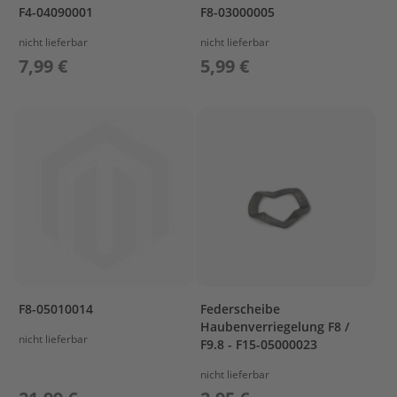
G
F4-04090001
F8-03000005
nicht lieferbar
nicht lieferbar
T
O
7,99 €
5,99 €
P
C
O
W
L
I
N
G
U
P
P
E
R
F8-05010014
Federscheibe
C
Haubenverriegelung F8 /
A
nicht lieferbar
F9.8 - F15-05000023
S
I
nicht lieferbar
N