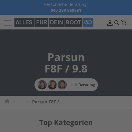
Persönliche Beratung:
040 299 960961
Außenborder
B
e
n
z
Parsun
i
n
A
F8F / 9.8
u
ß
e
n
Beratung
b
o
r
...
Parsun F8F / 9.8
d
e
r
Top Kategorien
P