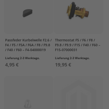
R
&
C
R
A
N
K
C
Passfeder Kurbelwelle F2.6 /
Thermostat F5 / F6 / F8 /
A
F4 / F5 / F5A / F6A / F8 / F9.8
F9.8 / F9.9 / F15 / F40 / F60 –
S
/ F40 / F60 – F4-04000019
F15-07000031
E
2
Lieferung 2-3 Werktage.
Lieferung 2-3 Werktage.
4,95 €
19,95 €
F
U
E
L
I
G
N
I
T