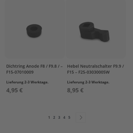
W
L
I
N
G
B
R
A
C
K
E
Dichtring Anode F8 / F9.8 / –
Hebel Neutralschalter F9.9 /
T
F15-07010009
F15 – F25-03030005W
Lieferung 2-3 Werktage.
Lieferung 2-3 Werktage.
C
A
4,95 €
8,95 €
M
S
H
A
Seite
F
Sie lesen gerade die Seite
Seite
Seite
Seite
Seite
Seite
Weiter
1
2
3
4
5
T
&