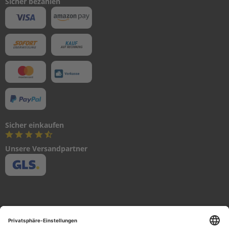
Sicher bezahlen
C
R
A
N
K
S
H
A
F
T
&
P
Sicher einkaufen
I
S
Unsere Versandpartner
T
O
N
C
Y
L
I