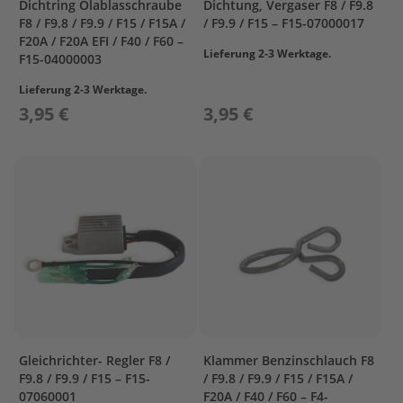
s
Dichtring Ölablasschraube
Dichtung, Vergaser F8 / F9.8
F8 / F9.8 / F9.9 / F15 / F15A /
/ F9.9 / F15 – F15-07000017
P
F20A / F20A EFI / F40 / F60 –
r
Lieferung 2-3 Werktage.
F15-04000003
o
p
Lieferung 2-3 Werktage.
e
3,95 €
3,95 €
l
l
e
r
&
F
i
n
n
e
n
W
e
Gleichrichter- Regler F8 /
Klammer Benzinschlauch F8
c
F9.8 / F9.9 / F15 – F15-
/ F9.8 / F9.9 / F15 / F15A /
h
07060001
F20A / F40 / F60 – F4-
s