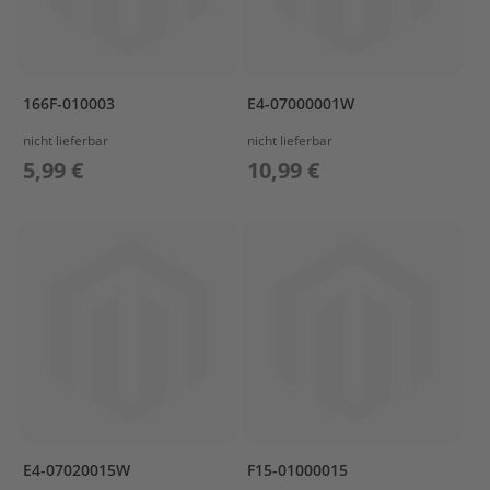
ß
e
n
b
o
166F-010003
E4-07000001W
r
d
nicht lieferbar
nicht lieferbar
e
r
5,99 €
10,99 €
P
a
r
s
u
n
E
r
s
a
t
z
t
E4-07020015W
F15-01000015
e