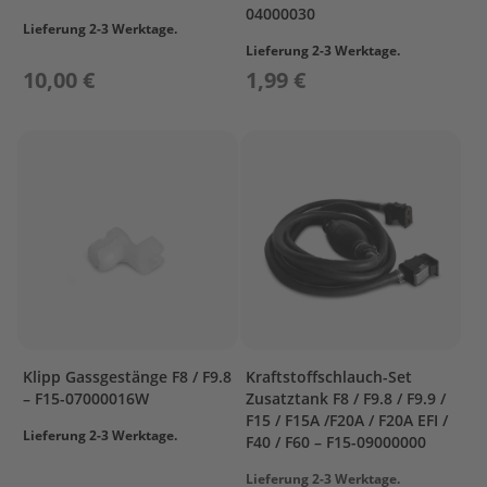
e
04000030
Lieferung 2-3 Werktage.
l
Lieferung 2-3 Werktage.
a
k
10,00 €
1,99 €
k
u
s
B
e
f
e
s
t
i
g
u
n
Klipp Gassgestänge F8 / F9.8
Kraftstoffschlauch-Set
g
– F15-07000016W
Zusatztank F8 / F9.8 / F9.9 /
F15 / F15A /F20A / F20A EFI /
A
Lieferung 2-3 Werktage.
F40 / F60 – F15-09000000
u
ß
Lieferung 2-3 Werktage.