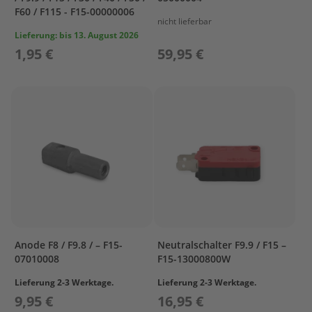
F60 / F115 - F15-00000006
L
nicht lieferbar
Lieferung:
bis 13. August 2026
C
1,95 €
59,95 €
R
A
N
K
S
H
A
F
T
&
P
I
S
T
O
Anode F8 / F9.8 / – F15-
Neutralschalter F9.9 / F15 –
N
07010008
F15-13000800W
C
Lieferung 2-3 Werktage.
Lieferung 2-3 Werktage.
Y
9,95 €
16,95 €
L