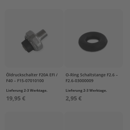
I
N
D
E
R
&
C
R
A
N
K
C
A
S
Öldruckschalter F20A EFI /
O-Ring Schaltstange F2.6 –
E
F40 – F15-07010100
F2.6-03000009
1
Lieferung 2-3 Werktage.
Lieferung 2-3 Werktage.
C
19,95 €
2,95 €
Y
L
I
N
D
E