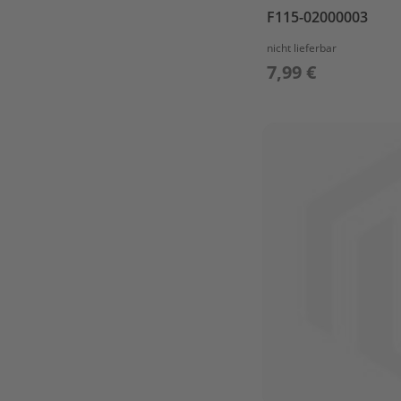
STEERING
F115-02000003
TOP
nicht lieferbar
COWLING
7,99 €
UPPER
CASING
Parsun
F5A
/
F6A
BOTTOM
COWLING
BRACKET
CAMSHAFT
&
VALVE
CARBURETOR
CONTROL
SYSTEM