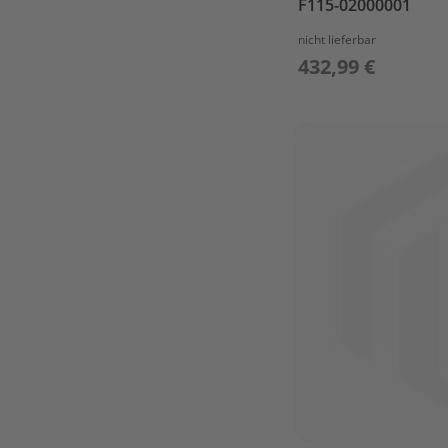
F115-02000001
&
CRANKCASE
nicht lieferbar
2
432,99 €
FUEL
FUEL
TANK
FUEL
TANK(12L)
IGNITOR
ASSY
INTAKE
Lower
Casing
LOWER
CASING
&
DRIVE
STARTER