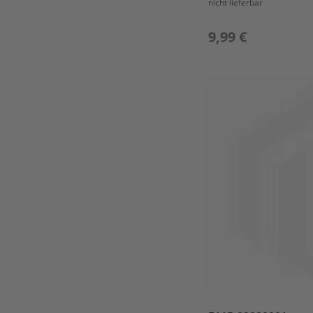
nicht lieferbar
F4
/
F5BM
9,99 €
BOTTOM
COWLING
BRACKET
CAMSHAFT
&
VALVE
CARBURETOR
CONTROL
CRANKSHAFT
&
PISTON
CYLINDER
&
CRANKCASE
1
CYLINDER