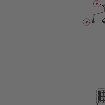
Wartungskit
Motoröl
Getriebeöl
Ersatzteile
Außenborder
Parsun
Ersatzteile
Parsun
F2.6BM
BOTTOM
COWLING
BRACKET
CAMSHAFT
&
VALVE
CARBURETOR
CONTROL
CRANKSHAFT