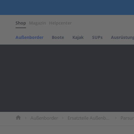
Außenborder
Shop
Magazin
Helpcenter
Benzin
Außenborder
Parsun
Außenborder
Boote
Kajak
SUPs
Ausrüstun
NOARD
Motors
Tohatsu
Elektro
Außenborder
Parsun
Propeller
Propeller
Parsun
Propeller
Mercury
Außenborder
Ersatzteile Außenborder
Parsun
Propeller
Suzuki