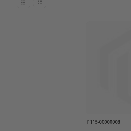
Liste
Liste
LOWER
als
CASING
&
DRIVE
2
REPARE
KIT
1
REPARE
KIT
2
STARTER
ASS'Y
STEERING
TOP
COWLING
UPPER
CASING
F115-00000008
Parsun