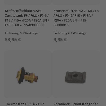
T
r
e
Kraftstoffschlauch-Set
Kronenmutter F5A / F6A / F8
i
Zusatztank F8 / F9.8 / F9.9 /
/ F9.8 / F9. 9/ F15 / F15A /
b
F15 / F15A /F20A / F20A EFI /
F20A / F20A EFI – F15-
s
F40 / F60 – F15-09000000
06000016
t
o
Lieferung 2-3 Werktage.
Lieferung 2-3 Werktage.
f
53,95 €
9,95 €
f
t
a
n
k
s
M
o
t
o
r
s
c
Thermostat F5 / F6 / F8 /
Verbinder. Schaltstange "a"
h