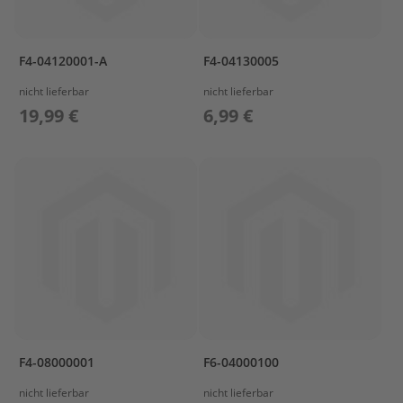
e
n
b
o
F4-04120001-A
F4-04130005
r
d
nicht lieferbar
nicht lieferbar
e
19,99 €
6,99 €
r
S
p
ü
l
u
n
g
M
o
t
o
r
p
F4-08000001
F6-04000100
f
l
nicht lieferbar
nicht lieferbar