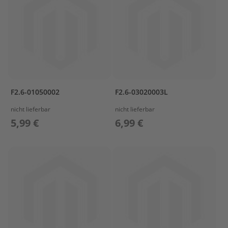
e
l
a
k
k
u
s
B
F2.6-01050002
F2.6-03020003L
e
f
nicht lieferbar
nicht lieferbar
e
5,99 €
6,99 €
s
t
i
g
u
n
g
A
u
ß