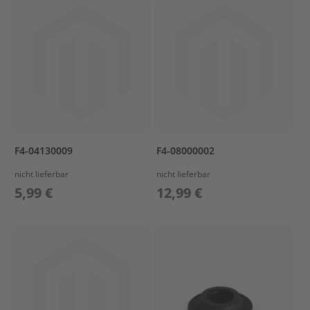
&
V
A
L
V
E
C
A
R
B
F4-04130009
F4-08000002
U
R
nicht lieferbar
nicht lieferbar
E
5,99 €
12,99 €
T
O
R
C
O
N
T
R
O