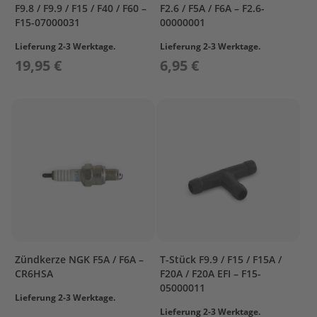
l
F9.8 / F9.9 / F15 / F40 / F60 –
F2.6 / F5A / F6A – F2.6-
ö
F15-07000031
00000001
s
Lieferung 2-3 Werktage.
Lieferung 2-3 Werktage.
s
e
19,95 €
6,95 €
r
L
a
d
e
t
e
c
h
n
i
k
/
Zündkerze NGK F5A / F6A –
T-Stück F9.9 / F15 / F15A /
A
CR6HSA
F20A / F20A EFI – F15-
k
05000011
k
Lieferung 2-3 Werktage.
u
Lieferung 2-3 Werktage.