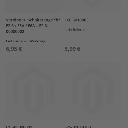
i
l
e
Verbinder. Schaltstange "b"
166F-010003
P
F2.6 / F5A / F6A – F2.6-
a
nicht lieferbar
00000002
r
s
Lieferung 2-3 Werktage.
u
6,95 €
5,99 €
n
F
2
.
6
B
M
B
O
T
T
O
M
F15-09000001
F25-01010303
C