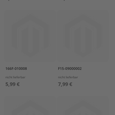
N
G
&
D
R
I
V
E
1
L
O
W
E
166F-010008
F15-09000002
R
C
nicht lieferbar
nicht lieferbar
A
5,99 €
7,99 €
S
I
N
G
&
D
R