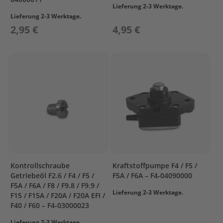
Lieferung 2-3 Werktage.
R
Lieferung 2-3 Werktage.
&
2,95 €
4,95 €
C
R
A
N
K
C
A
S
E
2
F
U
E
L
Kontrollschraube
Kraftstoffpumpe F4 / F5 /
Getriebeöl F2.6 / F4 / F5 /
F5A / F6A – F4-04090000
I
F5A / F6A / F8 / F9.8 / F9.9 /
G
Lieferung 2-3 Werktage.
F15 / F15A / F20A / F20A EFI /
N
F40 / F60 – F4-03000023
I
T
Lieferung 2-3 Werktage.