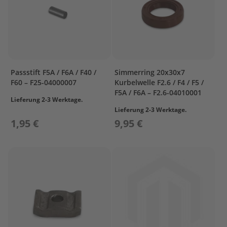
ß
e
n
b
o
r
d
e
Passstift F5A / F6A / F40 /
Simmerring 20x30x7
r
F60 – F25-04000007
Kurbelwelle F2.6 / F4 / F5 /
F5A / F6A – F2.6-04010001
P
Lieferung 2-3 Werktage.
a
Lieferung 2-3 Werktage.
r
1,95 €
9,95 €
s
u
n
E
r
s
a
t
z
t
e