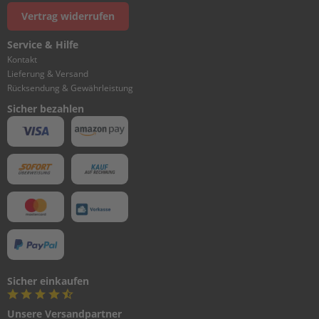
G
Vertrag widerrufen
P
a
Service & Hilfe
r
Kontakt
s
Lieferung & Versand
u
Rücksendung & Gewährleistung
n
Sicher bezahlen
F
4
/
F
5
B
M
B
O
T
T
O
Sicher einkaufen
M
C
Unsere Versandpartner
O