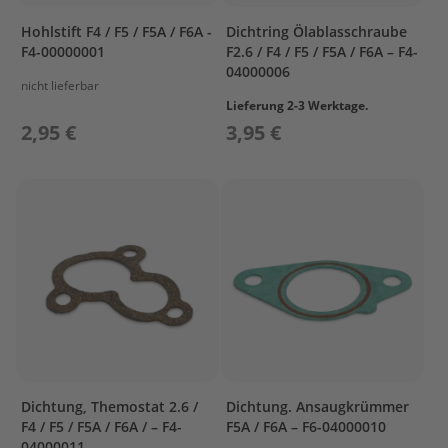
I
N
Hohlstift F4 / F5 / F5A / F6A -
Dichtring Ölablasschraube
D
F4-00000001
F2.6 / F4 / F5 / F5A / F6A – F4-
E
04000006
R
nicht lieferbar
&
Lieferung 2-3 Werktage.
C
2,95 €
3,95 €
R
A
N
K
C
A
S
E
1
C
Y
L
I
Dichtung, Themostat 2.6 /
Dichtung. Ansaugkrümmer
N
F4 / F5 / F5A / F6A / – F4-
F5A / F6A – F6-04000010
D
04000011
E