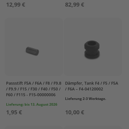
e
12,99 €
82,99 €
g
e
W
a
r
t
u
n
g
s
k
i
t
Passstift F5A / F6A / F8 / F9.8
Dämpfer, Tank F4 / F5 / F5A
M
/ F9.9 / F15 / F30 / F40 / F50 /
/ F6A – F4-04120002
o
F60 / F115 - F15-00000006
Lieferung 2-3 Werktage.
t
o
Lieferung:
bis 13. August 2026
r
1,95 €
10,00 €
ö
l