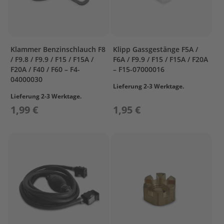
r
t
w
a
g
Klammer Benzinschlauch F8
Klipp Gassgestänge F5A /
e
/ F9.8 / F9.9 / F15 / F15A /
F6A / F9.9 / F15 / F15A / F20A
n
F20A / F40 / F60 – F4-
– F15-07000016
04000030
M
Lieferung 2-3 Werktage.
o
Lieferung 2-3 Werktage.
t
1,99 €
1,95 €
o
r
A
b
d
e
c
k
u
n
g