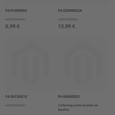
I
T
2
F4-01090003
F4-02000002A
nicht lieferbar
nicht lieferbar
S
T
6,99 €
13,99 €
A
R
T
E
R
A
S
S
'
Y
S
T
E
F4-04130010
F6-04060003
E
R
nicht lieferbar
Lieferung nicht einzeln zu
I
kaufen.
N