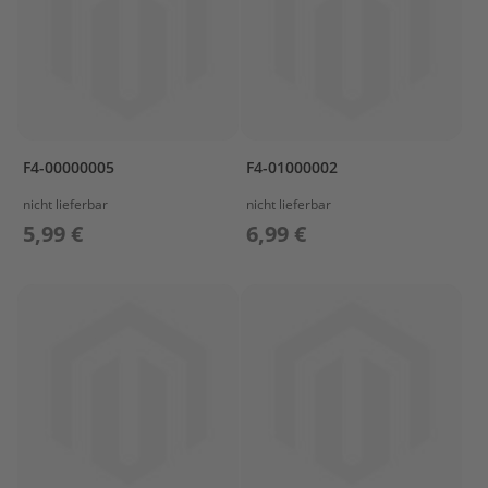
I
V
E
2
R
E
P
F4-00000005
F4-01000002
A
R
nicht lieferbar
nicht lieferbar
E
5,99 €
6,99 €
K
I
T
1
R
E
P
A
R
E
K