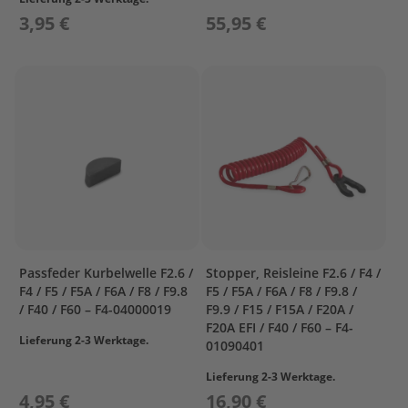
O
3,95 €
55,95 €
R
A
S
S
Y
I
N
T
A
K
E
L
O
Passfeder Kurbelwelle F2.6 /
Stopper, Reisleine F2.6 / F4 /
W
F4 / F5 / F5A / F6A / F8 / F9.8
F5 / F5A / F6A / F8 / F9.8 /
E
/ F40 / F60 – F4-04000019
F9.9 / F15 / F15A / F20A /
R
F20A EFI / F40 / F60 – F4-
C
Lieferung 2-3 Werktage.
01090401
A
S
Lieferung 2-3 Werktage.
I
4,95 €
16,90 €