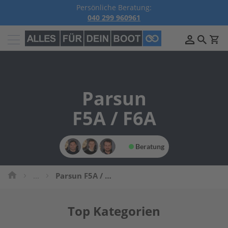
Persönliche Beratung:
040 299 960961
Außenborder
B
e
n
z
Parsun
i
n
A
F5A / F6A
u
ß
e
n
Beratung
b
o
r
...
Parsun F5A / F6A
d
e
r
Top Kategorien
P