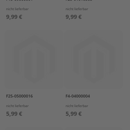
O
nicht lieferbar
nicht lieferbar
W
9,99 €
9,99 €
L
I
N
G
B
R
A
C
K
E
T
C
A
F25-05000016
F4-04000004
M
S
nicht lieferbar
nicht lieferbar
H
5,99 €
5,99 €
A
F
T