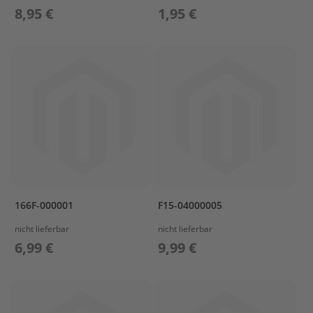
s
8,95 €
1,95 €
P
r
o
p
e
l
l
e
r
&
F
i
n
n
166F-000001
F15-04000005
e
n
nicht lieferbar
nicht lieferbar
6,99 €
9,99 €
W
e
c
h
s