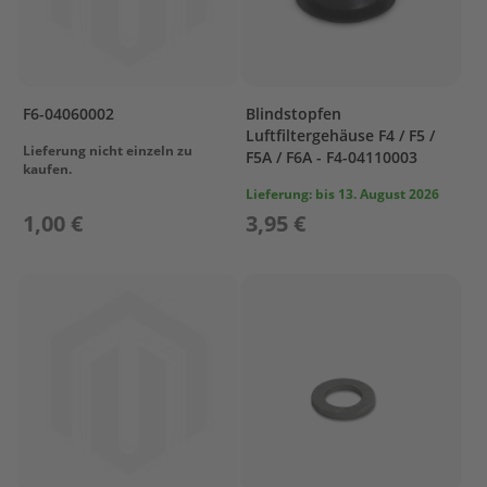
L
C
R
A
F6-04060002
Blindstopfen
N
Luftfiltergehäuse F4 / F5 /
K
Lieferung nicht einzeln zu
F5A / F6A - F4-04110003
S
kaufen.
H
Lieferung:
bis 13. August 2026
A
1,00 €
3,95 €
F
T
&
P
I
S
T
O
N
C
Y
L