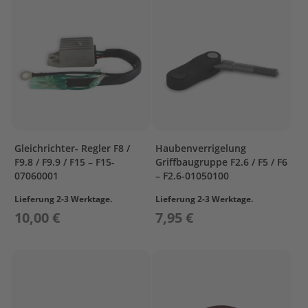
G
e
t
r
i
e
b
e
ö
l
Gleichrichter- Regler F8 /
Haubenverrigelung
E
F9.8 / F9.9 / F15 – F15-
Griffbaugruppe F2.6 / F5 / F6
r
07060001
– F2.6-01050100
s
a
Lieferung 2-3 Werktage.
Lieferung 2-3 Werktage.
t
z
10,00 €
7,95 €
t
e
i
l
e
A
u