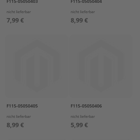
F115-05050403
F115-05050404
G
e
nicht lieferbar
nicht lieferbar
t
7,99 €
8,99 €
r
i
e
b
e
ö
l
E
r
s
a
t
z
t
F115-05050405
F115-05050406
e
i
nicht lieferbar
nicht lieferbar
l
8,99 €
5,99 €
e
A
u