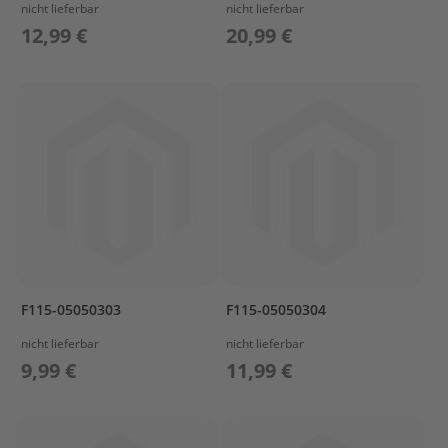
nicht lieferbar
nicht lieferbar
e
l
12,99 €
20,99 €
a
k
k
u
s
B
e
f
e
s
t
i
g
F115-05050303
F115-05050304
u
n
nicht lieferbar
nicht lieferbar
g
9,99 €
11,99 €
A
u
ß