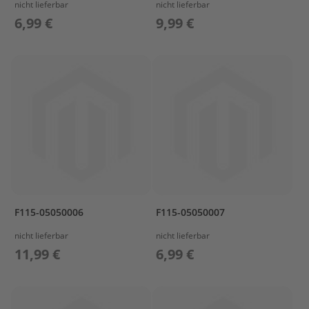
nicht lieferbar
nicht lieferbar
a
r
6,99 €
9,99 €
s
u
n
P
r
o
p
e
l
l
e
r
M
F115-05050006
F115-05050007
e
r
nicht lieferbar
nicht lieferbar
c
11,99 €
6,99 €
u
r
y
P