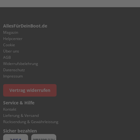
I
N
D
E
AllesFürDeinBoot.de
R
Magazin
&
C
Helpcenter
R
Cookie
A
Über uns
N
AGB
K
Widerrufsbelehrung
C
Datenschutz
A
Impressum
S
E
Vertrag widerrufen
1
Service & Hilfe
C
Kontakt
Y
Lieferung & Versand
L
Rücksendung & Gewährleistung
I
N
Sicher bezahlen
D
E