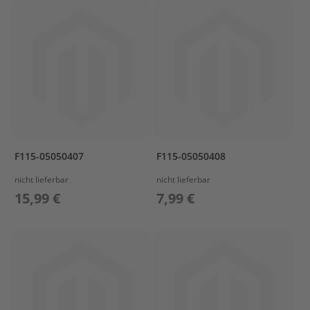
ß
e
n
b
o
r
d
e
r
P
a
F115-05050407
F115-05050408
r
s
nicht lieferbar
nicht lieferbar
u
15,99 €
7,99 €
n
E
r
s
a
t
z
t
e