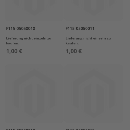
r
T
o
h
a
F115-05050010
F115-05050011
t
s
Lieferung nicht einzeln zu
Lieferung nicht einzeln zu
u
kaufen.
kaufen.
1,00 €
1,00 €
Z
u
b
e
h
ö
r
T
r
a
n
s
p
o