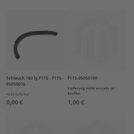
T
r
e
i
b
s
t
o
f
f
t
a
n
k
Schlauch 180 lg F115 - F115-
F115-05050100
s
05050016
Lieferung nicht einzeln zu
M
kaufen.
nicht lieferbar
o
0,00 €
1,00 €
t
o
r
s
c
h