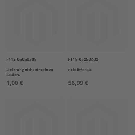
e
n
b
o
r
d
e
r
S
p
ü
F115-05050305
F115-05050400
l
u
Lieferung nicht einzeln zu
nicht lieferbar
kaufen.
n
g
1,00 €
56,99 €
M
o
t
o
r
p
f
l