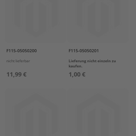
l
ö
s
s
e
r
L
a
F115-05050200
F115-05050201
d
nicht lieferbar
Lieferung nicht einzeln zu
e
kaufen.
t
e
11,99 €
1,00 €
c
h
n
i
k
/
A
k
k
u