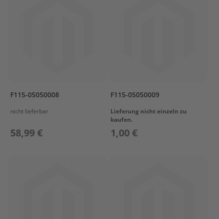
r
o
p
e
l
l
e
r
S
u
F115-05050008
F115-05050009
z
u
nicht lieferbar
Lieferung nicht einzeln zu
kaufen.
k
i
58,99 €
1,00 €
P
r
o
p
e
l
l
e