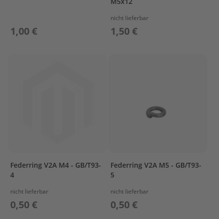
M5x12
&
V
nicht lieferbar
A
1,00 €
1,50 €
L
V
E
C
A
R
B
U
R
E
T
O
R
Federring V2A M4 - GB/T93-
Federring V2A M5 - GB/T93-
C
4
5
O
N
nicht lieferbar
nicht lieferbar
T
0,50 €
0,50 €
R
O