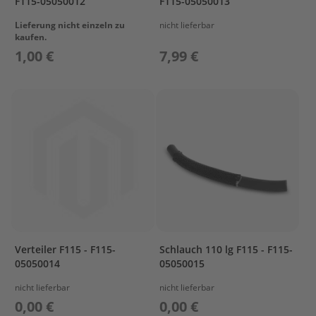
F115-05050012
F115-05050013
r
t
Lieferung nicht einzeln zu
nicht lieferbar
w
kaufen.
a
1,00 €
7,99 €
g
e
n
M
o
t
o
r
A
b
d
e
c
Verteiler F115 - F115-
Schlauch 110 lg F115 - F115-
k
05050014
05050015
u
n
nicht lieferbar
nicht lieferbar
g
0,00 €
0,00 €