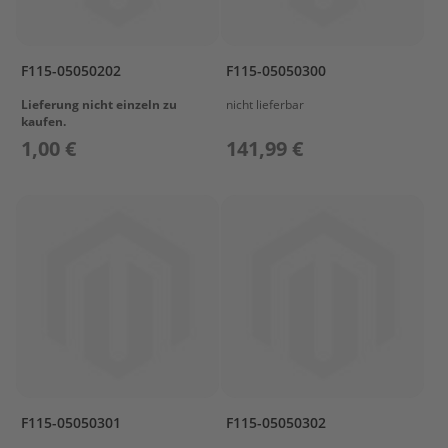
s
P
r
F115-05050202
F115-05050300
o
p
Lieferung nicht einzeln zu
nicht lieferbar
e
kaufen.
l
1,00 €
141,99 €
l
e
r
&
F
i
n
n
e
n
W
e
c
h
F115-05050301
F115-05050302
s