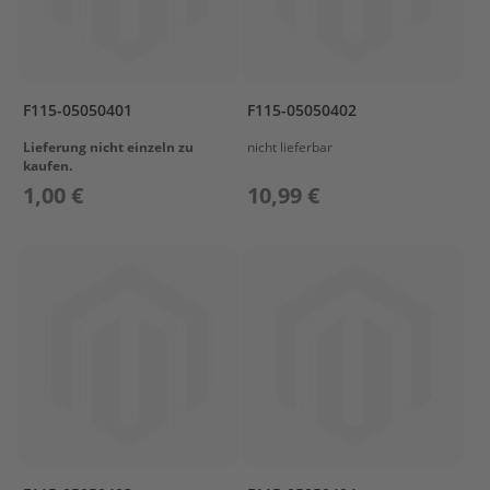
e
g
e
W
a
F115-05050401
F115-05050402
r
t
Lieferung nicht einzeln zu
nicht lieferbar
kaufen.
u
n
1,00 €
10,99 €
g
s
k
i
t
M
o
t
o
r
ö
l