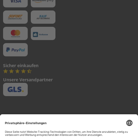
R
&
C
R
A
N
K
C
A
S
E
Sicher einkaufen
2
Unsere Versandpartner
F
U
E
L
I
G
N
I
T