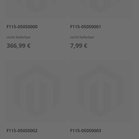
s
u
n
P
F115-05050000
F115-05050001
r
o
nicht lieferbar
nicht lieferbar
p
366,99 €
7,99 €
e
l
l
e
r
P
r
o
p
e
l
l
e
r
F115-05050002
F115-05050003
P