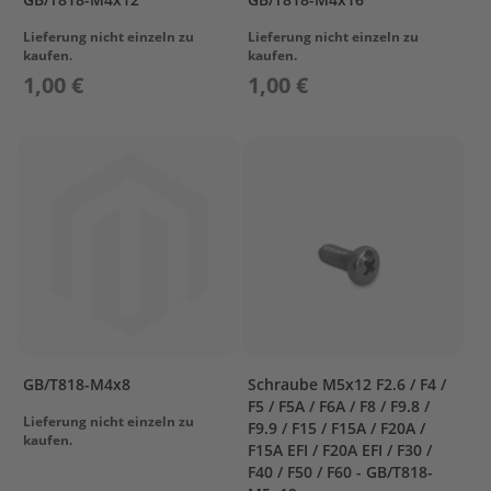
O
Lieferung nicht einzeln zu
Lieferung nicht einzeln zu
W
kaufen.
kaufen.
L
1,00 €
1,00 €
I
N
G
B
R
A
C
K
E
T
C
A
M
GB/T818-M4x8
Schraube M5x12 F2.6 / F4 /
S
F5 / F5A / F6A / F8 / F9.8 /
H
Lieferung nicht einzeln zu
F9.9 / F15 / F15A / F20A /
A
kaufen.
F15A EFI / F20A EFI / F30 /
F
F40 / F50 / F60 - GB/T818-
T