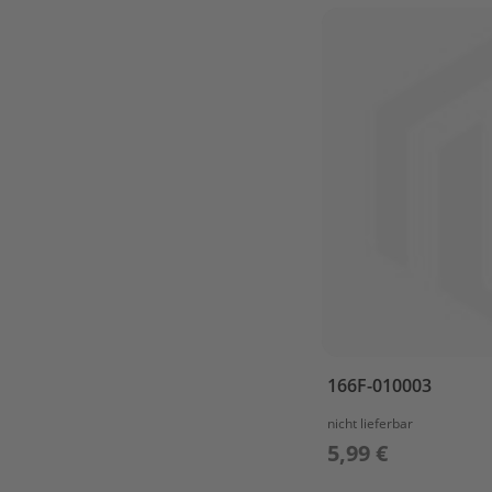
LOWER
CASING
&
DRIVE
2
REPARE
KIT
1
REPARE
KIT
2
STARTER
ASS'Y
STEERING
TOP
166F-010003
COWLING
UPPER
nicht lieferbar
CASING
5,99 €
Parsun