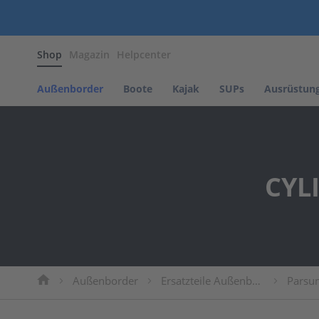
Außenborder
Shop
Magazin
Helpcenter
Benzin
Außenborder
Parsun
Außenborder
Boote
Kajak
SUPs
Ausrüstun
NOARD
Motors
Tohatsu
Elektro
CYL
Außenborder
Parsun
Propeller
Propeller
Parsun
Propeller
Mercury
Außenborder
Ersatzteile Außenborder
Parsun
Propeller
Suzuki