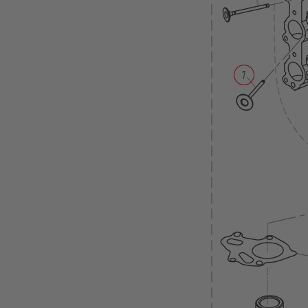
Wartungskit
Motoröl
Getriebeöl
Ersatzteile
Außenborder
Parsun
Ersatzteile
Parsun
F2.6BM
BOTTOM
COWLING
BRACKET
CAMSHAFT
&
VALVE
CARBURETOR
CONTROL
CRANKSHAFT