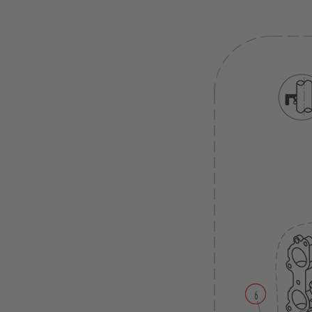
Propeller
Tohatsu
Zubehör
Transportwagen
Motor
Abdeckung
Treibstofftanks
Motorschlösser
Ladetechnik/Akkus
Propeller
&
Finnen
Wechselakkus
Befestigung
Außenborder
Spülung
Motorpflege