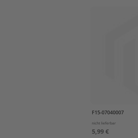
F4
/
F5BM
BOTTOM
COWLING
BRACKET
CAMSHAFT
&
VALVE
CARBURETOR
CONTROL
CRANKSHAFT
&
PISTON
CYLINDER
F15-07040007
&
CRANKCASE
nicht lieferbar
1
5,99 €
CYLINDER