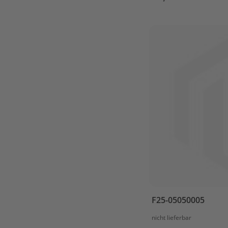
STEERING
TOP
COWLING
UPPER
CASING
Parsun
F5A
/
F6A
BOTTOM
COWLING
BRACKET
CAMSHAFT
&
VALVE
CARBURETOR
F25-05050005
CONTROL
SYSTEM
nicht lieferbar