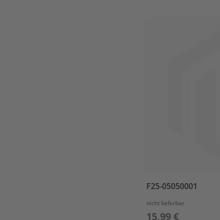
&
CRANKCASE
2
FUEL
FUEL
TANK
FUEL
TANK(12L)
IGNITOR
ASSY
INTAKE
Lower
Casing
LOWER
CASING
F25-05050001
&
DRIVE
nicht lieferbar
STARTER
15,99 €