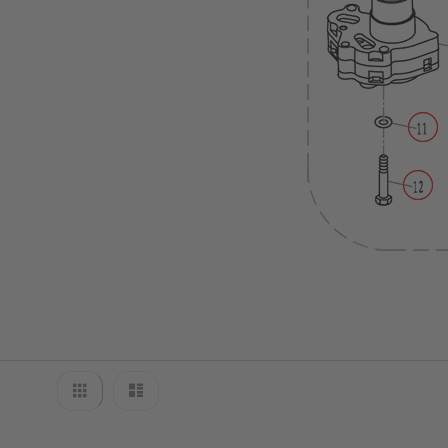
&
PISTON
CYLINDER
&
CRANKCASE
1
CYLINDER
&
CRANKCASE
2
FUEL
IGNITOR
ASSY
INTAKE
LOWER
CASING
Anzeigen
&
Liste
Liste
als
DRIVE
1