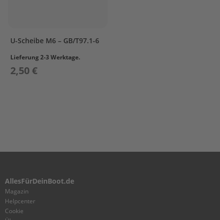
r
T
o
h
U-Scheibe M6 – GB/T97.1-6
a
t
Lieferung 2-3 Werktage.
s
2,50 €
u
Z
u
b
e
h
ö
r
T
r
a
AllesFürDeinBoot.de
n
Magazin
s
Helpcenter
p
Cookie
o