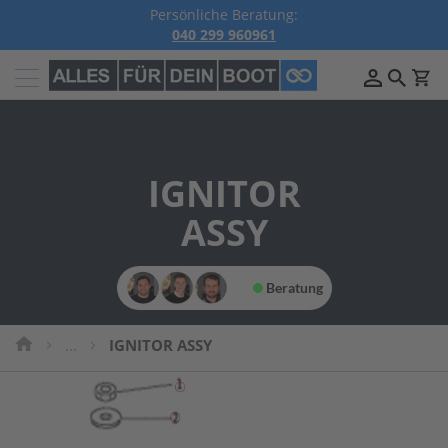
Persönliche Beratung:
040 299 960961
Außenborder
B
e
n
z
IGNITOR
i
n
A
ASSY
u
ß
e
n
Beratung
b
o
r
...
IGNITOR ASSY
d
e
r
P