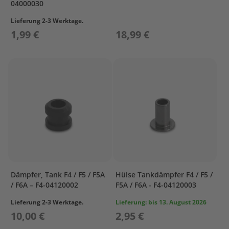
04000030
s
u
Lieferung 2-3 Werktage.
n
1,99 €
18,99 €
P
r
o
p
e
l
l
e
r
P
r
o
p
Dämpfer, Tank F4 / F5 / F5A
Hülse Tankdämpfer F4 / F5 /
e
l
/ F6A – F4-04120002
F5A / F6A - F4-04120003
l
Lieferung 2-3 Werktage.
Lieferung:
bis 13. August 2026
e
r
10,00 €
2,95 €
P