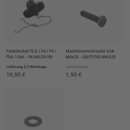
r
o
p
e
l
l
e
r
S
Tankdeckel F2.6 / F4 / F5 /
Maschinenschraube V2A
u
F5A / F6A – F4-04120100
M6x25 - GB/T5783-M6X25
z
u
Lieferung 2-3 Werktage.
nicht lieferbar
k
19,95 €
1,50 €
i
P
r
o
p
e
l
l
e