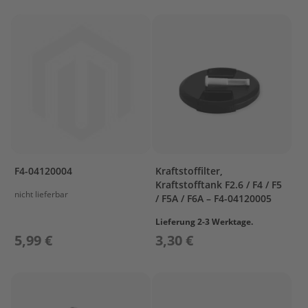
a
r
s
u
n
P
r
o
p
e
l
l
F4-04120004
Kraftstoffilter,
e
Kraftstofftank F2.6 / F4 / F5
r
nicht lieferbar
/ F5A / F6A – F4-04120005
M
e
Lieferung 2-3 Werktage.
r
5,99 €
3,30 €
c
u
r
y
P