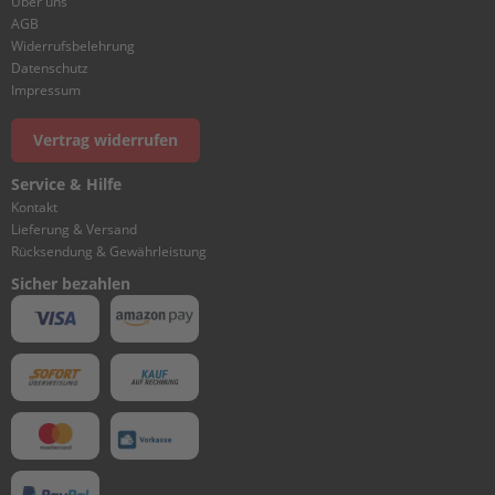
Über uns
r
AGB
t
Widerrufsbelehrung
w
Datenschutz
a
Impressum
g
e
n
Vertrag widerrufen
M
Service & Hilfe
o
Kontakt
t
Lieferung & Versand
o
Rücksendung & Gewährleistung
r
Sicher bezahlen
A
b
d
e
c
k
u
n
g