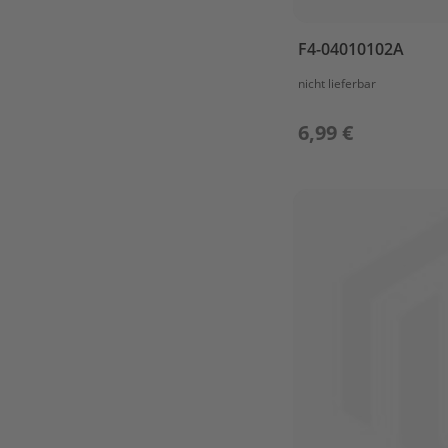
&
CRANKCASE
F4-04010102A
2
FUEL
nicht lieferbar
FUEL
6,99 €
TANK
FUEL
TANK(12L)
IGNITOR
ASSY
INTAKE
Lower
Casing
LOWER
CASING
&
DRIVE
STARTER