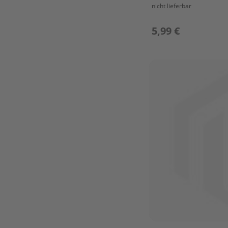
LOWER
nicht lieferbar
CASING
&
5,99 €
DRIVE
2
REPARE
KIT
1
REPARE
KIT
2
STARTER
ASS'Y
STEERING
TOP
COWLING
UPPER
CASING
Parsun