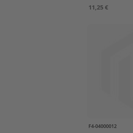
&
11,25 €
PISTON
CYLINDER
&
CRANKCASE
1
CYLINDER
&
CRANKCASE
2
FUEL
IGNITOR
ASSY
INTAKE
LOWER
CASING
&
DRIVE
F4-04000012
1