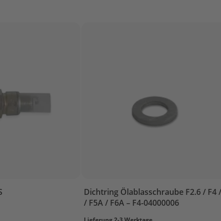
S
Dichtring Ölablasschraube F2.6 / F4 
/ F5A / F6A – F4-04000006
Lieferung 2-3 Werktage.