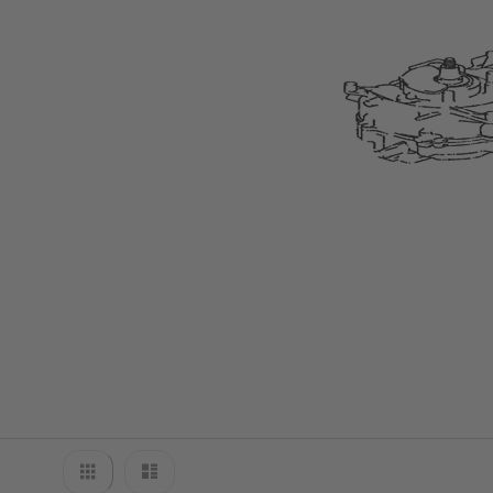
Propeller
Tohatsu
Zubehör
Transportwagen
Motor
Abdeckung
Treibstofftanks
Motorschlösser
Ladetechnik/Akkus
Propeller
&
Finnen
Wechselakkus
Befestigung
Außenborder
Spülung
Anzeigen
Liste
Liste
als
Motorpflege