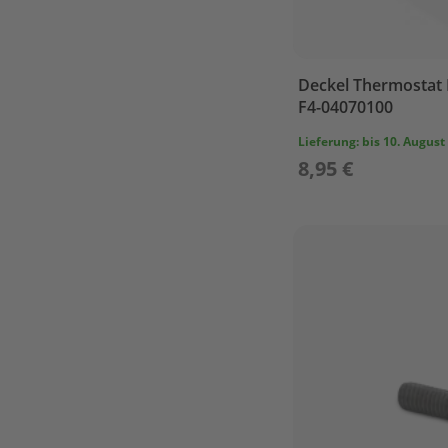
STEERING
TOP
COWLING
Deckel Thermostat F
UPPER
F4-04070100
CASING
Parsun
Lieferung:
bis 10. August
F5A
8,95 €
/
F6A
BOTTOM
COWLING
BRACKET
CAMSHAFT
&
VALVE
CARBURETOR
CONTROL
SYSTEM