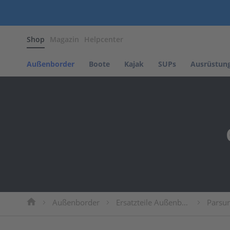
Außenborder
Shop
Magazin
Helpcenter
Benzin
Außenborder
Parsun
Außenborder
Boote
Kajak
SUPs
Ausrüstun
NOARD
Motors
Tohatsu
Elektro
Außenborder
Parsun
Propeller
Propeller
Parsun
Propeller
Mercury
Außenborder
Ersatzteile Außenborder
Parsun
Propeller
Suzuki