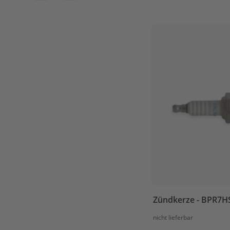
Wartungskit
Motoröl
Getriebeöl
Ersatzteile
Außenborder
Parsun
Ersatzteile
Parsun
F2.6BM
BOTTOM
COWLING
BRACKET
CAMSHAFT
&
VALVE
CARBURETOR
Zündkerze - BPR7H
CONTROL
nicht lieferbar
CRANKSHAFT