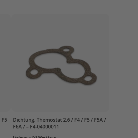
/ F5
Dichtung, Themostat 2.6 / F4 / F5 / F5A /
F6A / – F4-04000011
Lieferung 2-3 Werktage.