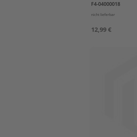
F4
F4-04000018
/
F5BM
nicht lieferbar
BOTTOM
COWLING
12,99 €
BRACKET
CAMSHAFT
&
VALVE
CARBURETOR
CONTROL
CRANKSHAFT
&
PISTON
CYLINDER
&
CRANKCASE
1
CYLINDER