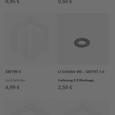
0,95 €
0,50 €
ß
e
n
b
o
r
d
e
r
P
a
r
s
u
GB/T96-6
U-Scheibe M6 – GB/T97.1-6
n
E
nicht lieferbar
Lieferung 2-3 Werktage.
r
4,99 €
2,50 €
s
a
t
z
t
e