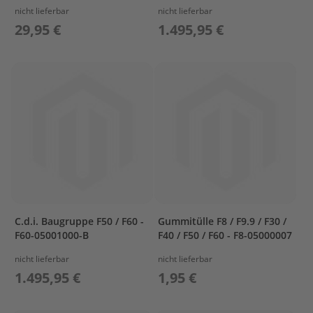
e
nicht lieferbar
nicht lieferbar
l
29,95 €
1.495,95 €
a
k
k
u
s
B
e
f
e
s
t
i
g
u
C.d.i. Baugruppe F50 / F60 -
Gummitülle F8 / F9.9 / F30 /
n
F60-05001000-B
F40 / F50 / F60 - F8-05000007
g
nicht lieferbar
nicht lieferbar
A
1.495,95 €
1,95 €
u
ß