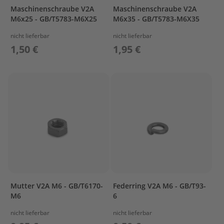
G
Maschinenschraube V2A
Maschinenschraube V2A
e
M6x25 - GB/T5783-M6X25
M6x35 - GB/T5783-M6X35
t
r
nicht lieferbar
nicht lieferbar
i
1,50 €
1,95 €
e
b
e
ö
l
E
r
s
a
t
z
t
e
i
Mutter V2A M6 - GB/T6170-
Federring V2A M6 - GB/T93-
l
M6
6
e
A
nicht lieferbar
nicht lieferbar
u