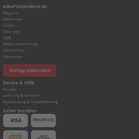
O
AllesFürDeinBoot.de
W
Magazin
L
Helpcenter
I
Cookie
N
Über uns
G
AGB
Widerrufsbelehrung
B
Datenschutz
R
Impressum
A
C
Vertrag widerrufen
K
E
T
Service & Hilfe
Kontakt
C
Lieferung & Versand
A
Rücksendung & Gewährleistung
M
Sicher bezahlen
S
H
A
F
T