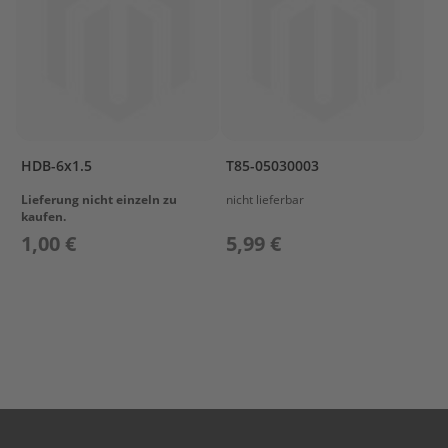
i
l
e
P
a
r
s
u
HDB-6x1.5
T85-05030003
n
F
Lieferung nicht einzeln zu
nicht lieferbar
kaufen.
2
.
1,00 €
5,99 €
6
B
M
B
O
T
T
O
M
C