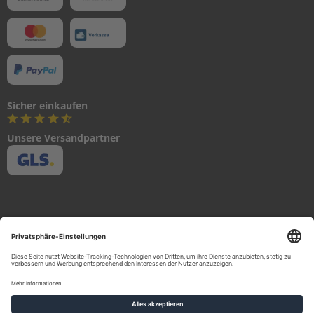
&
V
A
L
V
E
C
Sicher einkaufen
A
R
Unsere Versandpartner
B
U
R
E
T
O
R
C
O
N
T
R
O