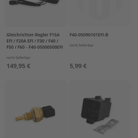
r
T
o
h
a
t
Gleichrichter-Regler F15A
F40-05090101EFI-B
s
EFI / F20A EFI / F30 / F40 /
u
nicht lieferbar
F50 / F60 - F40-05000500EFI
Z
nicht lieferbar
u
149,95 €
5,99 €
b
e
h
ö
r
T
r
a
n
s
p
o