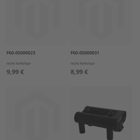
l
ö
s
s
e
r
L
a
F60-05000023
F60-05000031
d
e
nicht lieferbar
nicht lieferbar
t
9,99 €
8,99 €
e
c
h
n
i
k
/
A
k
k
u