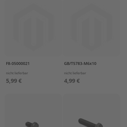
e
n
b
o
r
d
e
r
S
p
ü
l
F8-05000021
GB/T5783-M6x10
u
n
nicht lieferbar
nicht lieferbar
g
5,99 €
4,99 €
M
o
t
o
r
p
f
l