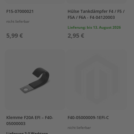
s
u
F15-07000021
Hülse Tankdämpfer F4 / F5 /
n
F5A / F6A - F4-04120003
nicht lieferbar
P
Lieferung:
bis 13. August 2026
r
5,99 €
2,95 €
o
p
e
l
l
e
r
P
r
o
p
e
l
l
Klemme F20A EFI – F40-
F40-05000009-1EFI-C
e
05000003
r
nicht lieferbar
P
Lieferung 2-3 Werktage.