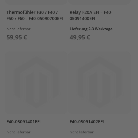
r
t
Thermofühler F30 / F40 /
Relay F20A EFI – F40-
w
F50 / F60 - F40-05090700EFI
05091400EFI
a
g
nicht lieferbar
Lieferung 2-3 Werktage.
e
59,95 €
49,95 €
n
M
o
t
o
r
A
b
d
e
c
k
u
n
F40-05091401EFI
F40-05091402EFI
g
nicht lieferbar
nicht lieferbar