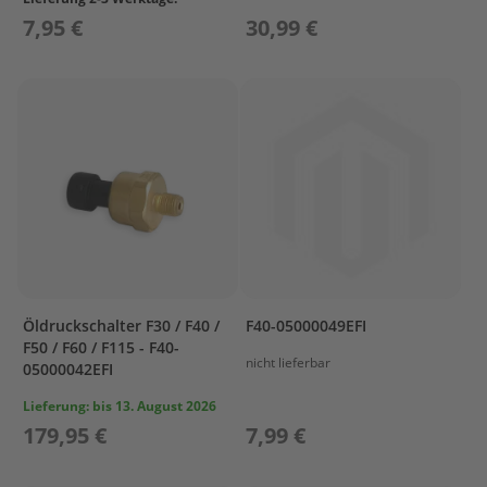
a
7,95 €
30,99 €
r
s
u
n
P
r
o
p
e
l
l
e
r
M
Öldruckschalter F30 / F40 /
F40-05000049EFI
e
F50 / F60 / F115 - F40-
r
nicht lieferbar
05000042EFI
c
u
Lieferung:
bis 13. August 2026
r
179,95 €
7,99 €
y
P