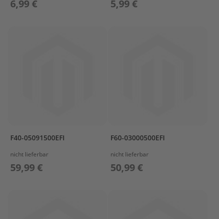
T
6,99 €
5,99 €
r
e
i
b
s
t
o
f
f
t
a
n
k
s
F40-05091500EFI
F60-03000500EFI
M
nicht lieferbar
nicht lieferbar
o
59,99 €
50,99 €
t
o
r
s
c
h