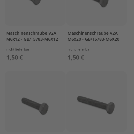
e
g
e
W
a
Maschinenschraube V2A
Maschinenschraube V2A
r
M6x12 - GB/T5783-M6X12
M6x20 - GB/T5783-M6X20
t
u
nicht lieferbar
nicht lieferbar
n
1,50 €
1,50 €
g
s
k
i
t
M
o
t
o
r
ö
l