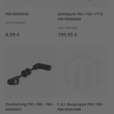
s
P
F60-05000036
Zündspule F50 / F60 / F115 -
r
F60-05000600
o
nicht lieferbar
p
nicht lieferbar
e
8,99 €
199,95 €
l
l
e
r
&
F
i
n
n
e
n
W
e
c
Zündleitung F50 / F60 - F60-
C.d.i. Baugruppe F50 / F60 -
h
05000601
F60-05001000
s