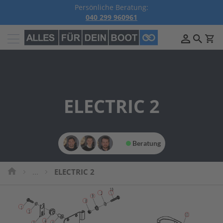
Persönliche Beratung:
040 299 960961
Außenborder
B
e
n
z
i
n
ELECTRIC 2
A
u
ß
e
n
Beratung
b
o
r
...
ELECTRIC 2
d
e
r
P