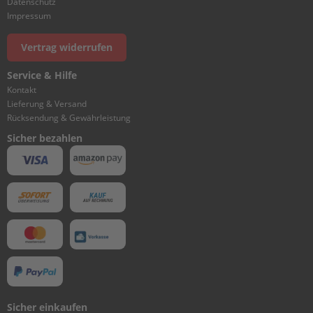
Datenschutz
I
Impressum
N
D
E
Vertrag widerrufen
R
&
Service & Hilfe
C
Kontakt
R
Lieferung & Versand
A
Rücksendung & Gewährleistung
N
Sicher bezahlen
K
C
A
S
E
1
C
Y
L
I
N
D
Sicher einkaufen
E