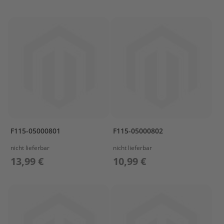
s
P
r
o
p
e
l
l
e
r
&
F
i
F115-05000801
F115-05000802
n
n
nicht lieferbar
nicht lieferbar
e
13,99 €
10,99 €
n
W
e
c
h
s