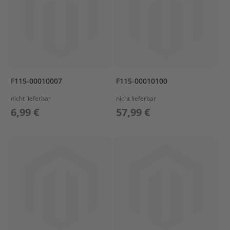
r
o
p
e
l
l
e
r
F115-00010007
F115-00010100
S
u
nicht lieferbar
nicht lieferbar
z
6,99 €
57,99 €
u
k
i
P
r
o
p
e
l
l
e