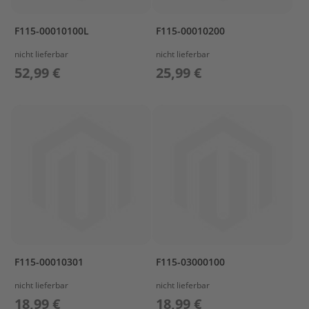
r
T
F115-00010100L
F115-00010200
o
h
nicht lieferbar
nicht lieferbar
a
52,99 €
25,99 €
t
s
u
Z
u
b
e
h
ö
r
T
r
a
F115-00010301
F115-03000100
n
s
nicht lieferbar
nicht lieferbar
p
18,99 €
18,99 €
o