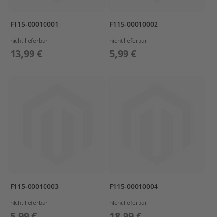
s
u
n
F115-00010001
F115-00010002
P
nicht lieferbar
nicht lieferbar
r
13,99 €
5,99 €
o
p
e
l
l
e
r
P
r
o
p
e
l
l
F115-00010003
F115-00010004
e
r
nicht lieferbar
nicht lieferbar
P
5,99 €
18,99 €