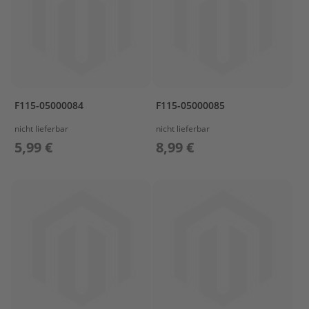
T
r
e
i
b
s
t
o
F115-05000084
F115-05000085
f
f
nicht lieferbar
nicht lieferbar
t
5,99 €
8,99 €
a
n
k
s
M
o
t
o
r
s
c
h