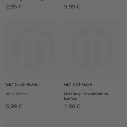
e
2,95 €
5,99 €
g
e
W
a
r
t
u
n
g
s
k
i
t
GB/T5782-M6X40
GB/T818-M3x8
M
o
nicht lieferbar
Lieferung nicht einzeln zu
t
kaufen.
o
5,99 €
1,00 €
r
ö
l