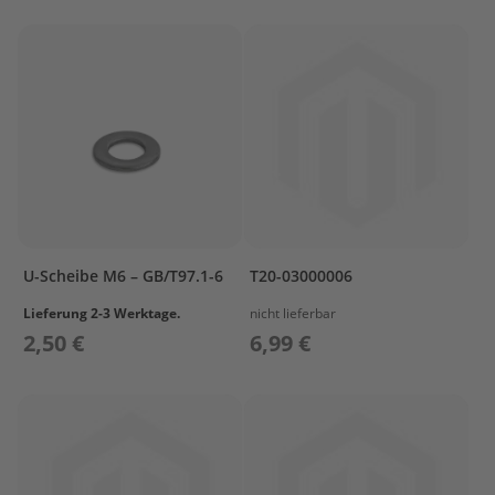
O
W
L
I
N
G
B
R
A
C
K
E
U-Scheibe M6 – GB/T97.1-6
T20-03000006
T
Lieferung 2-3 Werktage.
nicht lieferbar
C
2,50 €
6,99 €
A
M
S
H
A
F
T