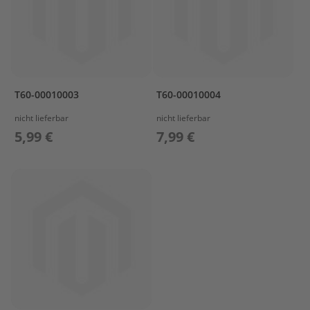
&
V
A
L
V
E
T60-00010003
T60-00010004
C
A
nicht lieferbar
nicht lieferbar
R
5,99 €
7,99 €
B
U
R
E
T
O
R
C
O
N
T
R
O