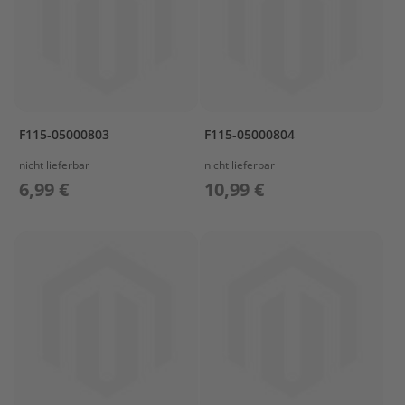
e
l
a
k
k
u
s
F115-05000803
F115-05000804
B
nicht lieferbar
nicht lieferbar
e
f
6,99 €
10,99 €
e
s
t
i
g
u
n
g
A
u
ß