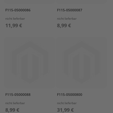
l
ö
F115-05000086
F115-05000087
s
s
nicht lieferbar
nicht lieferbar
e
11,99 €
8,99 €
r
L
a
d
e
t
e
c
h
n
i
k
/
A
F115-05000088
F115-05000800
k
nicht lieferbar
nicht lieferbar
k
u
8,99 €
31,99 €