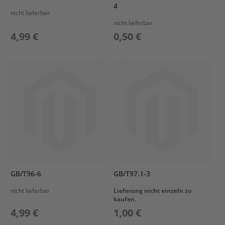
i
4
nicht lieferbar
l
e
nicht lieferbar
4,99 €
0,50 €
P
a
r
s
u
n
F
2
.
6
B
M
B
GB/T96-6
GB/T97.1-3
O
T
nicht lieferbar
Lieferung nicht einzeln zu
T
kaufen.
O
4,99 €
1,00 €
M
C