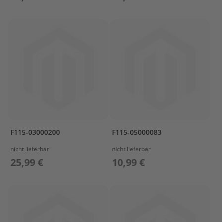
r
t
w
a
g
e
n
M
o
t
o
r
A
F115-03000200
F115-05000083
b
d
nicht lieferbar
nicht lieferbar
e
25,99 €
10,99 €
c
k
u
n
g