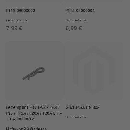
e
n
F115-08000002
F115-08000004
b
o
nicht lieferbar
nicht lieferbar
r
7,99 €
6,99 €
d
e
r
S
p
ü
l
u
n
g
M
o
t
o
Federsplint F8 / F9.8 / F9.9 /
GB/T3452.1-8.8x2
r
F15 / F15A / F20A / F20A EFI –
p
nicht lieferbar
F15-00000012
f
l
Lieferung 2-3 Werktage.