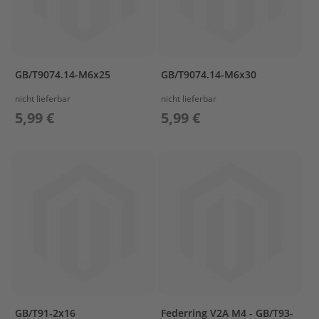
ß
e
n
b
o
r
GB/T9074.14-M6x25
GB/T9074.14-M6x30
d
e
nicht lieferbar
nicht lieferbar
r
5,99 €
5,99 €
P
a
r
s
u
n
E
r
s
a
t
z
t
e
GB/T91-2x16
Federring V2A M4 - GB/T93-