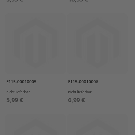
a
r
s
u
n
P
r
o
p
e
l
l
e
F115-00010005
F115-00010006
r
M
nicht lieferbar
nicht lieferbar
e
5,99 €
6,99 €
r
c
u
r
y
P