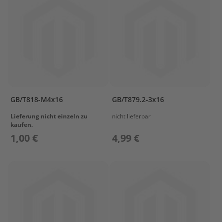
G
e
t
r
i
e
b
e
ö
l
GB/T818-M4x16
GB/T879.2-3x16
E
Lieferung nicht einzeln zu
nicht lieferbar
r
kaufen.
s
1,00 €
4,99 €
a
t
z
t
e
i
l
e
A
u