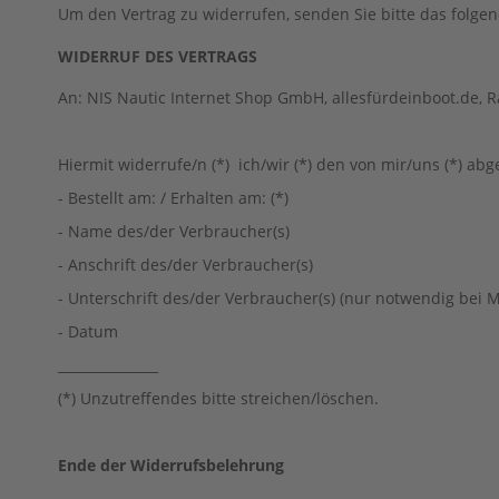
Wartungskit
Um den Vertrag zu widerrufen, senden Sie bitte das folgend
Motoröl
WIDERRUF DES VERTRAGS
Getriebeöl
An: NIS Nautic Internet Shop GmbH, allesfürdeinboot.de, R
Ersatzteile
Außenborder
Parsun
Hiermit widerrufe/n (*) ich/wir (*) den von mir/uns (*) a
Ersatzteile
- Bestellt am: / Erhalten am: (*)
Parsun
F2.6BM
- Name des/der Verbraucher(s)
BOTTOM
- Anschrift des/der Verbraucher(s)
COWLING
- Unterschrift des/der Verbraucher(s) (nur notwendig bei M
BRACKET
- Datum
CAMSHAFT
&
_______________
VALVE
(*) Unzutreffendes bitte streichen/löschen.
CARBURETOR
CONTROL
Ende der Widerrufsbelehrung
CRANKSHAFT