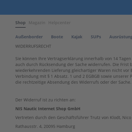
Außenborder
Shop
Magazin
Helpcenter
Benzin
Außenborder
Parsun
Außenborder
Boote
Kajak
SUPs
Ausrüstun
NOARD
WIDERRUFSRECHT
Motors
Tohatsu
Sie können Ihre Vertragserklärung innerhalb von 14 Tagen 
auch durch Rücksendung der Sache widerrufen. Die Frist b
Elektro
wiederkehrenden Lieferung gleichartiger Waren nicht vor Ei
Außenborder
Verbindung mit § 1 Absatz. 1 und 2 EGBGB sowie unserer P
Parsun
die rechtzeitige Absendung des Widerrufs oder der Sache.
Propeller
Propeller
Parsun
Der Widerruf ist zu richten an:
Propeller
NIS Nautic Internet Shop GmbH
Mercury
Vertreten durch den Geschäftsführer Trutz von Klodt, Nico
Propeller
Rathausstr. 4, 20095 Hamburg
Suzuki