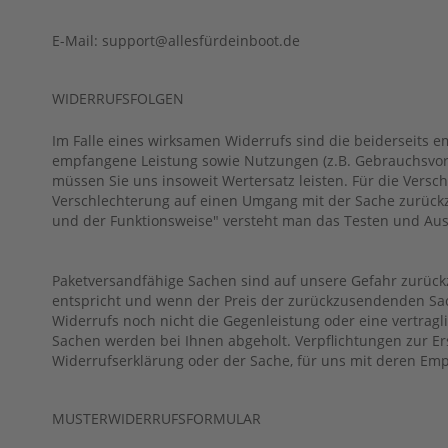
Propeller
Tohatsu
E-Mail: support@allesfürdeinboot.de
Zubehör
Transportwagen
WIDERRUFSFOLGEN
Motor
Abdeckung
Im Falle eines wirksamen Widerrufs sind die beiderseits
empfangene Leistung sowie Nutzungen (z.B. Gebrauchsvort
Treibstofftanks
müssen Sie uns insoweit Wertersatz leisten. Für die Vers
Motorschlösser
Verschlechterung auf einen Umgang mit der Sache zurückzu
und der Funktionsweise" versteht man das Testen und Ausp
Ladetechnik/Akkus
Propeller
&
Paketversandfähige Sachen sind auf unsere Gefahr zurück
Finnen
entspricht und wenn der Preis der zurückzusendenden Sac
Widerrufs noch nicht die Gegenleistung oder eine vertragl
Wechselakkus
Sachen werden bei Ihnen abgeholt. Verpflichtungen zur Er
Befestigung
Widerrufserklärung oder der Sache, für uns mit deren Em
Außenborder
Spülung
MUSTERWIDERRUFSFORMULAR
Motorpflege