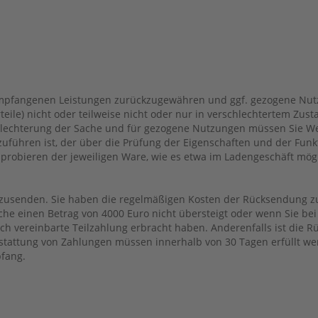
 empfangenen Leistungen zurückzugewähren und ggf. gezogene Nutz
eile) nicht oder teilweise nicht oder nur in verschlechtertem Z
chlechterung der Sache und für gezogene Nutzungen müssen Sie Wer
führen ist, der über die Prüfung der Eigenschaften und der Funk
robieren der jeweiligen Ware, wie es etwa im Ladengeschäft mögli
zusenden. Sie haben die regelmäßigen Kosten der Rücksendung zu 
he einen Betrag von 4000 Euro nicht übersteigt oder wenn Sie be
ich vereinbarte Teilzahlung erbracht haben. Anderenfalls ist die R
stattung von Zahlungen müssen innerhalb von 30 Tagen erfüllt werd
pfang.