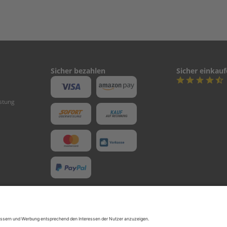
Sicher bezahlen
Sicher einkau
stung