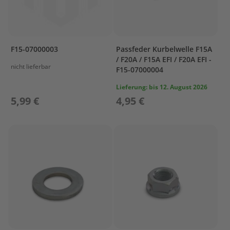
s
u
n
P
F15-07000003
Passfeder Kurbelwelle F15A
r
/ F20A / F15A EFI / F20A EFI -
o
nicht lieferbar
F15-07000004
p
e
Lieferung:
bis 12. August 2026
l
l
5,99 €
4,95 €
e
r
P
r
o
p
e
l
l
e
r
P