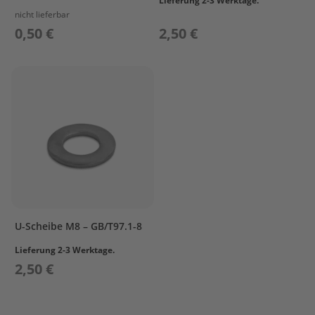
Lieferung 2-3 Werktage.
e
n
nicht lieferbar
b
0,50 €
2,50 €
o
r
d
e
r
S
p
ü
l
u
n
g
M
U-Scheibe M8 – GB/T97.1-8
o
t
Lieferung 2-3 Werktage.
o
r
2,50 €
p
f
l