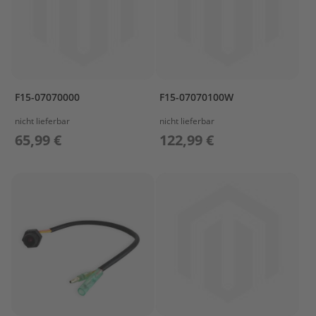
r
t
w
a
g
e
n
F15-07070000
F15-07070100W
M
nicht lieferbar
nicht lieferbar
o
65,99 €
122,99 €
t
o
r
A
b
d
e
c
k
u
n
g