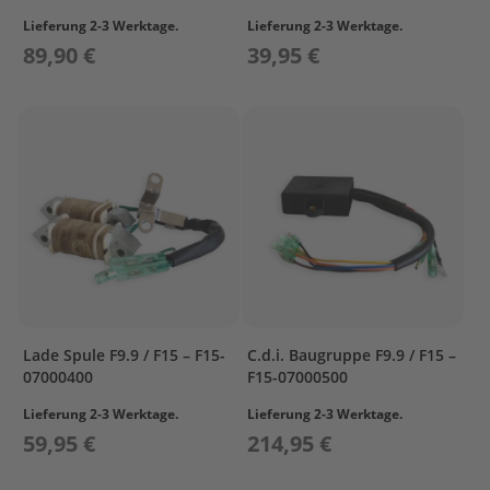
r
Lieferung 2-3 Werktage.
Lieferung 2-3 Werktage.
o
89,90 €
39,95 €
p
e
l
l
e
r
S
u
z
u
k
i
P
r
Lade Spule F9.9 / F15 – F15-
C.d.i. Baugruppe F9.9 / F15 –
o
07000400
F15-07000500
p
Lieferung 2-3 Werktage.
Lieferung 2-3 Werktage.
e
l
59,95 €
214,95 €
l
e