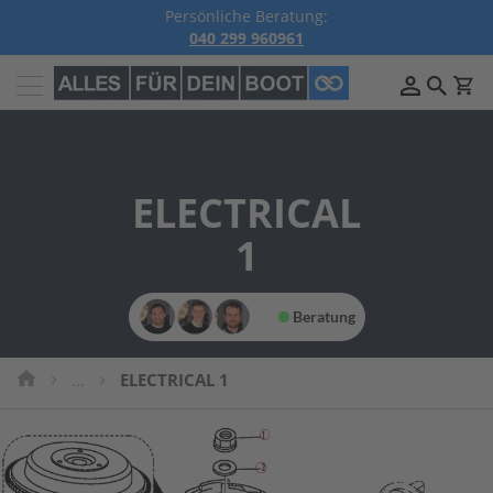
Persönliche Beratung:
040 299 960961
Außenborder
B
e
n
z
ELECTRICAL
i
n
A
1
u
ß
e
n
Beratung
b
o
r
...
ELECTRICAL 1
d
e
r
P