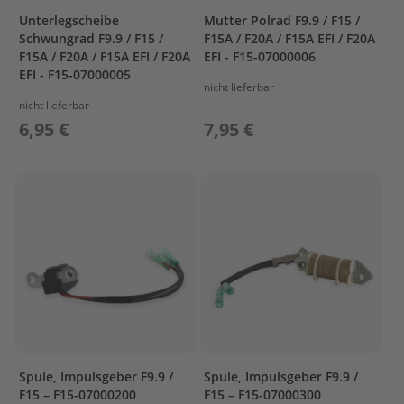
a
Unterlegscheibe
Mutter Polrad F9.9 / F15 /
r
Schwungrad F9.9 / F15 /
F15A / F20A / F15A EFI / F20A
s
F15A / F20A / F15A EFI / F20A
EFI - F15-07000006
u
EFI - F15-07000005
n
nicht lieferbar
nicht lieferbar
P
6,95 €
7,95 €
r
o
p
e
l
l
e
r
M
e
r
c
u
r
y
Spule, Impulsgeber F9.9 /
Spule, Impulsgeber F9.9 /
F15 – F15-07000200
F15 – F15-07000300
P