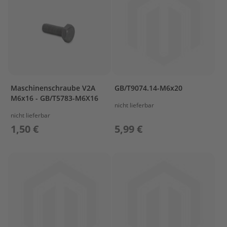
s
P
r
o
p
e
l
l
Maschinenschraube V2A
GB/T9074.14-M6x20
e
r
M6x16 - GB/T5783-M6X16
nicht lieferbar
&
nicht lieferbar
F
i
1,50 €
5,99 €
n
n
e
n
W
e
c
h
s