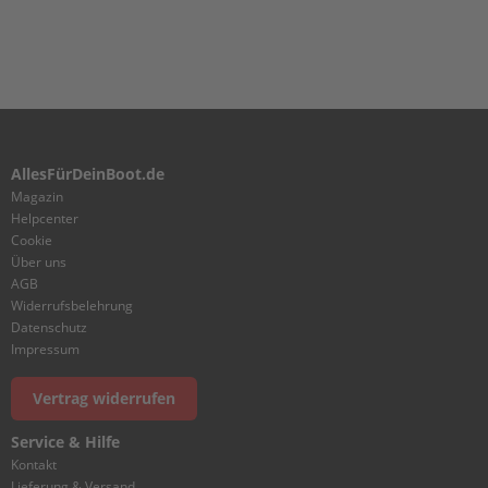
e
g
e
W
a
r
t
u
AllesFürDeinBoot.de
n
Magazin
g
Helpcenter
s
Cookie
k
Über uns
i
AGB
t
Widerrufsbelehrung
Datenschutz
M
Impressum
o
t
o
Vertrag widerrufen
r
ö
Service & Hilfe
l
Kontakt
Lieferung & Versand