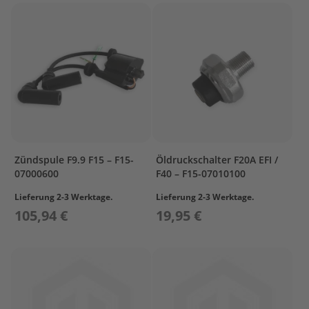
r
T
o
h
a
t
s
u
Z
u
b
Zündspule F9.9 F15 – F15-
Öldruckschalter F20A EFI /
e
07000600
F40 – F15-07010100
h
ö
Lieferung 2-3 Werktage.
Lieferung 2-3 Werktage.
r
105,94 €
19,95 €
T
r
a
n
s
p
o