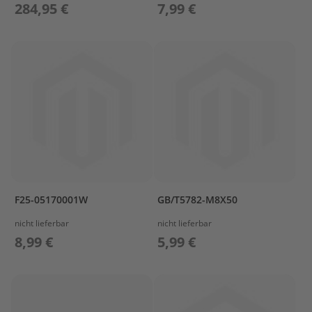
284,95 €
7,99 €
l
ö
s
s
e
r
L
a
d
e
t
e
c
h
F25-05170001W
GB/T5782-M8X50
n
i
nicht lieferbar
nicht lieferbar
k
8,99 €
5,99 €
/
A
k
k
u