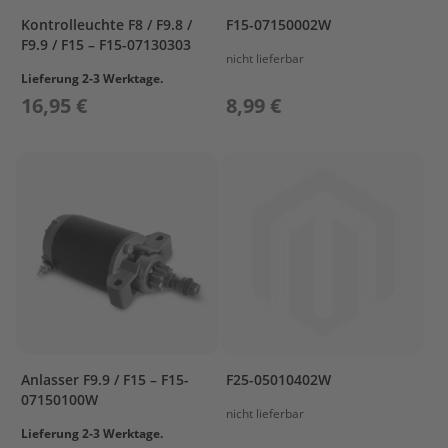
T
r
Kontrolleuchte F8 / F9.8 /
F15-07150002W
e
F9.9 / F15 – F15-07130303
i
nicht lieferbar
b
Lieferung 2-3 Werktage.
s
16,95 €
8,99 €
t
o
f
f
t
a
n
k
s
M
o
t
o
Anlasser F9.9 / F15 – F15-
F25-05010402W
r
07150100W
s
nicht lieferbar
c
Lieferung 2-3 Werktage.
h