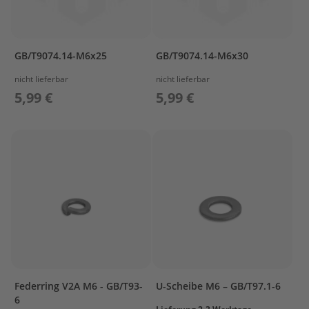
e
l
a
k
GB/T9074.14-M6x25
GB/T9074.14-M6x30
k
u
nicht lieferbar
nicht lieferbar
s
5,99 €
5,99 €
B
e
f
e
s
t
i
g
u
n
g
A
u
Federring V2A M6 - GB/T93-
U-Scheibe M6 – GB/T97.1-6
ß
6