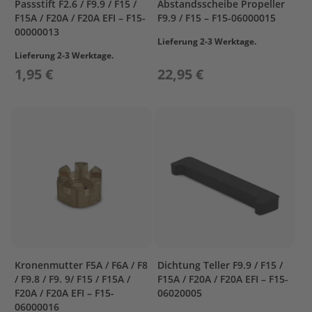
Passstift F2.6 / F9.9 / F15 /
Abstandsscheibe Propeller
s
F15A / F20A / F20A EFI – F15-
F9.9 / F15 – F15-06000015
u
n
00000013
Lieferung 2-3 Werktage.
Lieferung 2-3 Werktage.
P
r
1,95 €
22,95 €
o
p
e
l
l
e
r
P
r
o
p
e
l
l
Kronenmutter F5A / F6A / F8
Dichtung Teller F9.9 / F15 /
e
/ F9.8 / F9. 9/ F15 / F15A /
F15A / F20A / F20A EFI – F15-
r
F20A / F20A EFI – F15-
06020005
P
06000016