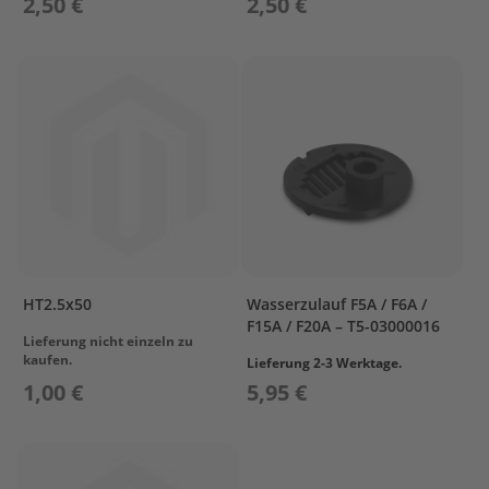
2,50 €
2,50 €
e
g
e
W
a
r
t
u
n
g
s
k
i
t
HT2.5x50
Wasserzulauf F5A / F6A /
F15A / F20A – T5-03000016
M
Lieferung nicht einzeln zu
o
kaufen.
Lieferung 2-3 Werktage.
t
1,00 €
5,95 €
o
r
ö
l