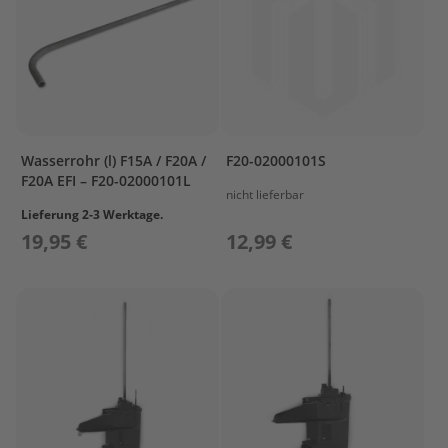
r
T
o
h
a
t
s
u
Wasserrohr (l) F15A / F20A /
F20-02000101S
Z
F20A EFI – F20-02000101L
nicht lieferbar
u
b
Lieferung 2-3 Werktage.
e
19,95 €
12,99 €
h
ö
r
T
r
a
n
s
p
o