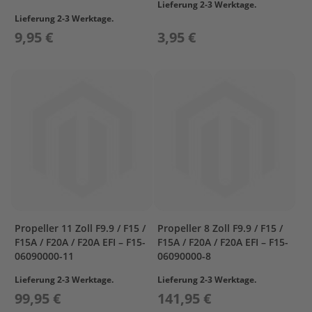
Lieferung 2-3 Werktage.
a
r
Lieferung 2-3 Werktage.
s
9,95 €
3,95 €
u
n
P
r
o
p
e
l
l
e
r
M
e
Propeller 11 Zoll F9.9 / F15 /
Propeller 8 Zoll F9.9 / F15 /
r
F15A / F20A / F20A EFI – F15-
F15A / F20A / F20A EFI – F15-
c
06090000-11
06090000-8
u
r
Lieferung 2-3 Werktage.
Lieferung 2-3 Werktage.
y
99,95 €
141,95 €
P