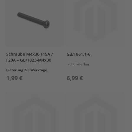
s
P
r
o
p
e
l
l
e
Schraube M4x30 F15A /
GB/T861.1-6
r
F20A – GB/T823-M4x30
&
nicht lieferbar
F
Lieferung 2-3 Werktage.
i
1,99 €
6,99 €
n
n
e
n
W
e
c
h
s