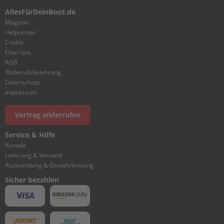
ß
AllesFürDeinBoot.de
e
n
Magazin
b
Helpcenter
o
Cookie
r
Über uns
d
AGB
e
Widerrufsbelehrung
r
Datenschutz
Impressum
P
a
r
Vertrag widerrufen
s
u
Service & Hilfe
n
Kontakt
E
Lieferung & Versand
r
Rücksendung & Gewährleistung
s
Sicher bezahlen
a
t
z
t
e