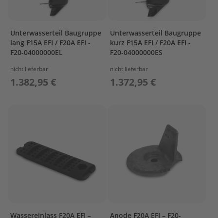
r
t
w
Unterwasserteil Baugruppe
Unterwasserteil Baugruppe
a
g
lang F15A EFI / F20A EFI -
kurz F15A EFI / F20A EFI -
e
F20-04000000EL
F20-04000000ES
n
nicht lieferbar
nicht lieferbar
M
1.382,95 €
1.372,95 €
o
t
o
r
A
b
d
e
c
k
u
n
g
Wassereinlass F20A EFI –
Anode F20A EFI – F20-