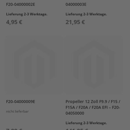
T
F20-04000002E
04000003E
r
e
Lieferung 2-3 Werktage.
Lieferung 2-3 Werktage.
i
4,95 €
21,95 €
b
s
t
o
f
f
t
a
n
k
s
M
o
t
F20-04000009E
Propeller 12 Zoll F9.9 / F15 /
o
F15A / F20A / F20A EFI – F20-
r
nicht lieferbar
04050000
s
c
Lieferung 2-3 Werktage.
h