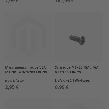
7,99 €
141,95 €
l
ö
s
s
e
r
L
a
d
e
t
e
c
Maschinenschraube V2A
Schraube M6x20 F5A / F6A –
h
M8x30 - GB/T5783-M8x30
GB/T820-M6x20
n
i
nicht lieferbar
Lieferung 2-3 Werktage.
k
2,95 €
0,99 €
/
A
k
k
u