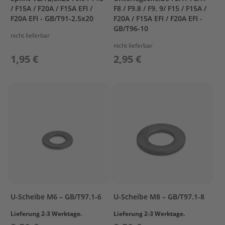
e
/ F15A / F20A / F15A EFI /
F8 / F9.8 / F9. 9/ F15 / F15A /
n
F20A EFI - GB/T91-2.5x20
F20A / F15A EFI / F20A EFI -
b
GB/T96-10
o
nicht lieferbar
r
nicht lieferbar
d
1,95 €
2,95 €
e
r
S
p
ü
l
u
n
g
M
o
t
o
r
U-Scheibe M6 – GB/T97.1-6
U-Scheibe M8 – GB/T97.1-8
p
f
Lieferung 2-3 Werktage.
Lieferung 2-3 Werktage.
l