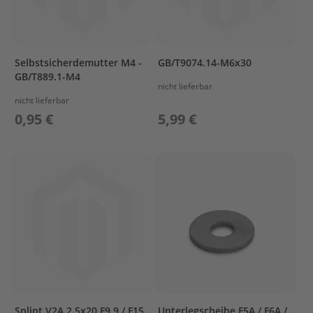
e
l
a
k
k
Selbstsicherdemutter M4 -
GB/T9074.14-M6x30
u
GB/T889.1-M4
nicht lieferbar
s
nicht lieferbar
B
0,95 €
5,99 €
e
f
e
s
t
i
g
u
n
g
A
u
ß
Splint V2A 2,5x20 F9.9 / F15
Unterlegscheibe F5A / F6A /