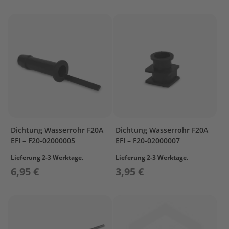
r
o
p
e
l
l
e
r
S
u
z
u
k
Dichtung Wasserrohr F20A
Dichtung Wasserrohr F20A
i
EFI – F20-02000005
EFI – F20-02000007
P
Lieferung 2-3 Werktage.
Lieferung 2-3 Werktage.
r
6,95 €
3,95 €
o
p
e
l
l
e