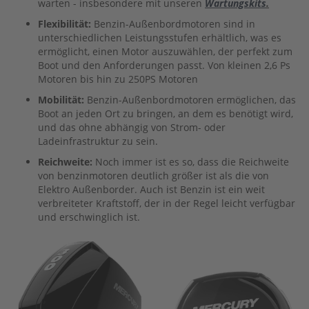
warten - insbesondere mit unseren
Wartungskits
.
R
Flexibilität:
Benzin-Außenbordmotoren sind in
&
unterschiedlichen Leistungsstufen erhältlich, was es
C
ermöglicht, einen Motor auszuwählen, der perfekt zum
R
Boot und den Anforderungen passt. Von kleinen 2,6 Ps
A
N
Motoren bis hin zu 250PS Motoren
K
Mobilität:
Benzin-Außenbordmotoren ermöglichen, das
C
Boot an jeden Ort zu bringen, an dem es benötigt wird,
A
und das ohne abhängig von Strom- oder
S
Ladeinfrastruktur zu sein.
E
2
Reichweite:
Noch immer ist es so, dass die Reichweite
von benzinmotoren deutlich größer ist als die von
F
Elektro Außenborder. Auch ist Benzin ist ein weit
U
verbreiteter Kraftstoff, der in der Regel leicht verfügbar
E
und erschwinglich ist.
L
I
G
N
I
T