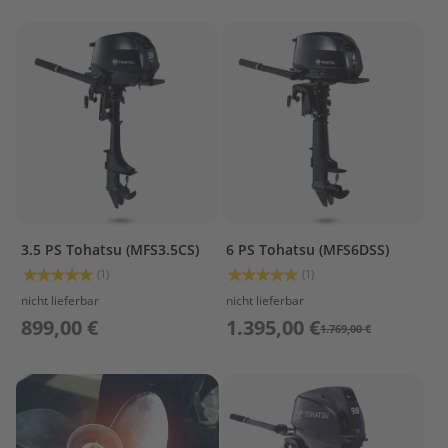
e
g
e
W
a
r
t
u
n
g
s
k
i
3.5 PS Tohatsu (MFS3.5CS)
6 PS Tohatsu (MFS6DSS)
t
Bewertung:
Bewertung:
(1)
(1)
100%
100%
nicht lieferbar
nicht lieferbar
M
899,00 €
1.395,00 €
o
1.769,00 €
t
o
r
ö
l