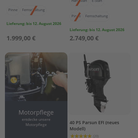
Handstart
E-Start
l
ö
Pinne
Fernschaltung
s
Pinne
Fernschaltung
s
Lieferung:
bis 12. August 2026
e
Lieferung:
bis 12. August 2026
r
1.999,00 €
2.749,00 €
L
a
d
e
t
e
c
h
n
i
k
/
Motorpflege
A
entdecke unsere
k
40 PS Parsun EFI (neues
Motorpflege
k
Modell)
u
Bewertung:
(20)