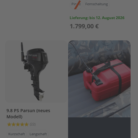
r
Pinne
Fernschaltung
T
o
Lieferung:
bis 12. August 2026
h
1.799,00 €
a
t
s
u
Z
u
b
e
h
ö
r
T
r
9.8 PS Parsun (neues
a
Modell)
n
Bewertung:
s
(22)
99%
p
Kurzschaft
Langschaft
o