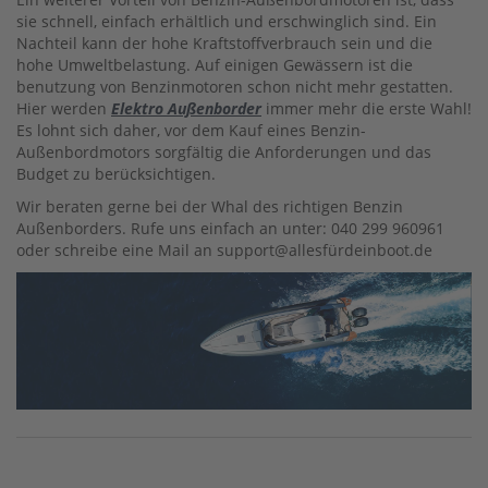
&
sie schnell, einfach erhältlich und erschwinglich sind. Ein
V
Nachteil kann der hohe Kraftstoffverbrauch sein und die
A
hohe Umweltbelastung. Auf einigen Gewässern ist die
L
benutzung von Benzinmotoren schon nicht mehr gestatten.
V
Hier werden
Elektro Außenborder
immer mehr die erste Wahl!
E
Es lohnt sich daher, vor dem Kauf eines Benzin-
Außenbordmotors sorgfältig die Anforderungen und das
C
Budget zu berücksichtigen.
A
R
Wir beraten gerne bei der Whal des richtigen Benzin
B
Außenborders. Rufe uns einfach an unter: 040 299 960961
U
oder schreibe eine Mail an support@allesfürdeinboot.de
R
E
T
O
R
C
O
N
T
R
O