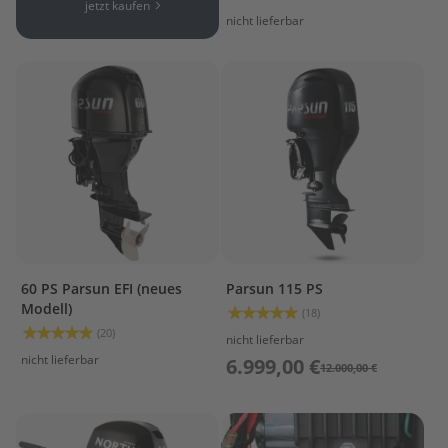
s
jetzt kaufen
99%
nicht lieferbar
P
r
o
p
e
l
l
e
r
&
F
i
n
n
60 PS Parsun EFI (neues
Parsun 115 PS
e
Modell)
Bewertung:
(18)
n
99%
Bewertung:
(20)
nicht lieferbar
99%
nicht lieferbar
6.999,00 €
W
12.000,00 €
e
c
h
s