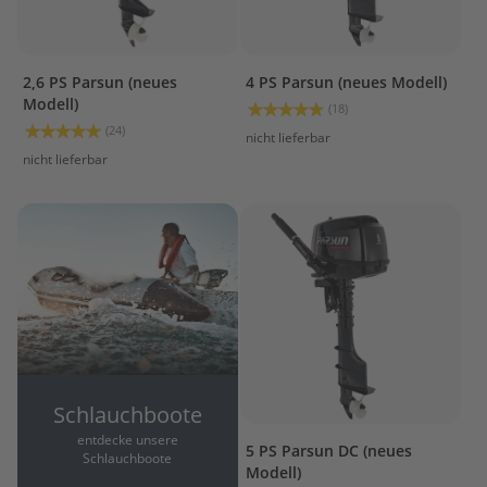
a
r
s
u
2,6 PS Parsun (neues
4 PS Parsun (neues Modell)
n
Modell)
Bewertung:
(18)
97%
Bewertung:
(24)
P
nicht lieferbar
99%
r
nicht lieferbar
o
p
e
l
l
e
r
M
e
r
c
u
Schlauchboote
r
entdecke unsere
y
5 PS Parsun DC (neues
Schlauchboote
Modell)
P