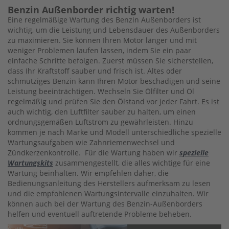
Benzin Außenborder richtig warten!
L
Eine regelmäßige Wartung des Benzin Außenborders ist
C
wichtig, um die Leistung und Lebensdauer des Außenborders
R
zu maximieren. Sie können Ihren Motor länger und mit
A
weniger Problemen laufen lassen, indem Sie ein paar
N
einfache Schritte befolgen. Zuerst müssen Sie sicherstellen,
K
dass Ihr Kraftstoff sauber und frisch ist. Altes oder
S
schmutziges Benzin kann Ihren Motor beschädigen und seine
H
Leistung beeinträchtigen. Wechseln Sie Ölfilter und Öl
A
regelmäßig und prüfen Sie den Ölstand vor jeder Fahrt. Es ist
F
auch wichtig, den Luftfilter sauber zu halten, um einen
T
ordnungsgemäßen Luftstrom zu gewährleisten. Hinzu
&
kommen je nach Marke und Modell unterschiedliche spezielle
P
Wartungsaufgaben wie Zahnriemenwechsel und
I
Zündkerzenkontrolle. Für die Wartung haben wir
s
pezielle
S
Wartungskits
zusammengestellt, die alles wichtige für eine
T
Wartung beinhalten. Wir empfehlen daher, die
O
Bedienungsanleitung des Herstellers aufmerksam zu lesen
N
und die empfohlenen Wartungsintervalle einzuhalten. Wir
können auch bei der Wartung des Benzin-Außenborders
C
helfen und eventuell auftretende Probleme beheben.
Y
L