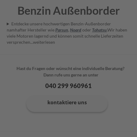
u
Benzin Außenborder
E
l
Entdecke unsere hochwertigen Benzin-Außenborder
e
namhafter Hersteller wie
Parsun
,
Noard
oder
Tohatsu
.Wir haben
k
viele Motoren lagernd und können somit schnelle Lieferzeiten
t
versprechen...
weiterlesen
r
o
A
u
ß
Hast du Fragen oder wünscht eine individuelle Beratung?
e
Dann rufe uns gerne an unter
n
b
040 299 960961
o
r
d
kontaktiere uns
e
r
P
a
r