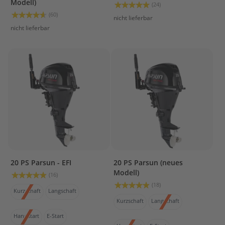
T
Modell)
Bewertung:
(24)
r
99%
Bewertung:
(60)
nicht lieferbar
e
92%
nicht lieferbar
i
b
s
t
o
f
f
t
a
n
k
s
M
20 PS Parsun - EFI
20 PS Parsun (neues
o
Modell)
Bewertung:
t
(16)
98%
o
Bewertung:
(18)
Kurzschaft
Langschaft
98%
r
Kurzschaft
Langschaft
s
c
Handstart
E-Start
h