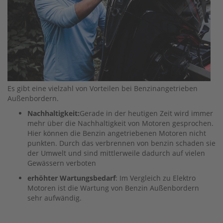
N
G
&
D
R
I
V
E
1
Es gibt eine vielzahl von Vorteilen bei Benzinangetrieben
L
Außenbordern.
O
Nachhaltigkeit:
Gerade in der heutigen Zeit wird immer
W
mehr über die Nachhaltigkeit von Motoren gesprochen.
E
R
Hier können die Benzin angetriebenen Motoren nicht
C
punkten. Durch das verbrennen von benzin schaden sie
A
der Umwelt und sind mittlerweile dadurch auf vielen
S
Gewässern verboten
I
erhöhter Wartungsbedarf
: Im Vergleich zu Elektro
N
Motoren ist die Wartung von Benzin Außenbordern
G
sehr aufwändig.
&
D
R