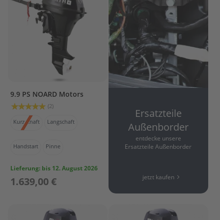
e
l
a
k
k
u
s
B
e
9.9 PS NOARD Motors
f
Bewertung:
(2)
e
Ersatzteile
100%
s
Kurzschaft
Langschaft
Außenborder
t
i
entdecke unsere
g
Ersatzteile Außenborder
Handstart
Pinne
u
n
Lieferung:
bis 12. August 2026
g
jetzt kaufen
1.639,00 €
A
u
ß