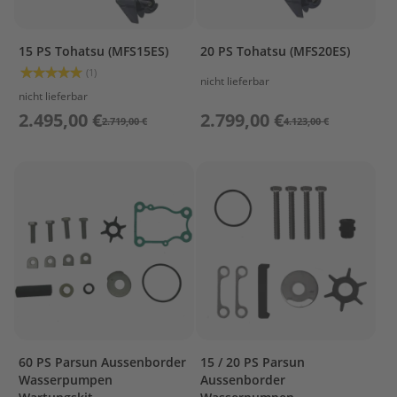
ß
e
n
15 PS Tohatsu (MFS15ES)
20 PS Tohatsu (MFS20ES)
b
o
Bewertung:
(1)
nicht lieferbar
100%
r
nicht lieferbar
d
2.495,00 €
2.799,00 €
e
2.719,00 €
4.123,00 €
r
P
a
r
s
u
n
E
r
s
a
t
z
60 PS Parsun Aussenborder
15 / 20 PS Parsun
t
Wasserpumpen
Aussenborder
e