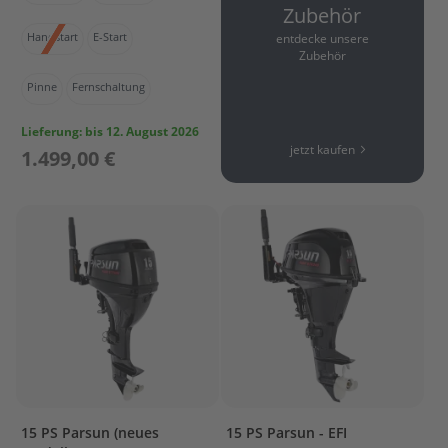
r
Zubehör
t
Handstart
E-Start
entdecke unsere
w
Zubehör
a
g
Pinne
Fernschaltung
e
n
Lieferung:
bis 12. August 2026
jetzt kaufen
1.499,00 €
M
o
t
o
r
A
b
d
e
c
k
u
n
g
15 PS Parsun (neues
15 PS Parsun - EFI