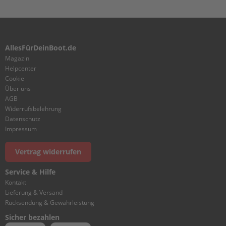
I
V
E
2
AllesFürDeinBoot.de
R
Magazin
E
Helpcenter
P
Cookie
A
Über uns
R
AGB
E
Widerrufsbelehrung
K
Datenschutz
I
Impressum
T
1
Vertrag widerrufen
R
E
Service & Hilfe
P
Kontakt
A
Lieferung & Versand
R
Rücksendung & Gewährleistung
E
K
Sicher bezahlen