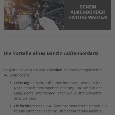
I
N
D
E
R
&
C
R
A
N
K
Die Vorteile eines Benzin Außenborders!
C
A
S
Es gibt eine vielzahl von
Vorteilen
bei Benzinangetrieben
E
Außenbordern.
1
Leistung:
Benzin-Außenbordmotoren bieten in der
C
Regel eine hervorragende Leistung und sind in der
Y
Lage, Boote unterschiedlicher Größe und Gewichte
L
anzutreiben.
I
N
Einfachheit
: Benzin-Außenbordmotoren bestehen aus
D
relativ einfacher Technik und somit relativ leicht zu
E