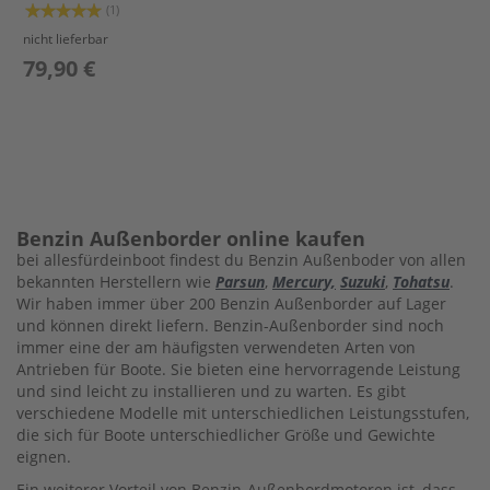
Bewertung:
(1)
O
100%
W
nicht lieferbar
L
79,90 €
I
N
G
B
R
A
C
Benzin Außenborder online kaufen
K
bei allesfürdeinboot findest du Benzin Außenboder von allen
E
bekannten Herstellern wie
Parsun
,
Mercury,
Suzuki
,
Tohatsu
.
T
Wir haben immer über 200 Benzin Außenborder auf Lager
und können direkt liefern. Benzin-Außenborder sind noch
C
immer eine der am häufigsten verwendeten Arten von
A
Antrieben für Boote. Sie bieten eine hervorragende Leistung
M
und sind leicht zu installieren und zu warten. Es gibt
S
verschiedene Modelle mit unterschiedlichen Leistungsstufen,
H
die sich für Boote unterschiedlicher Größe und Gewichte
A
eignen.
F
T
Ein weiterer Vorteil von Benzin-Außenbordmotoren ist, dass