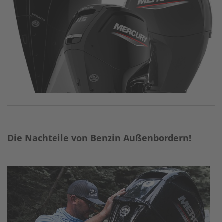
O
R
A
S
S
Y
I
N
T
A
K
E
Die Nachteile von Benzin Außenbordern!
L
O
W
E
R
C
A
S
I