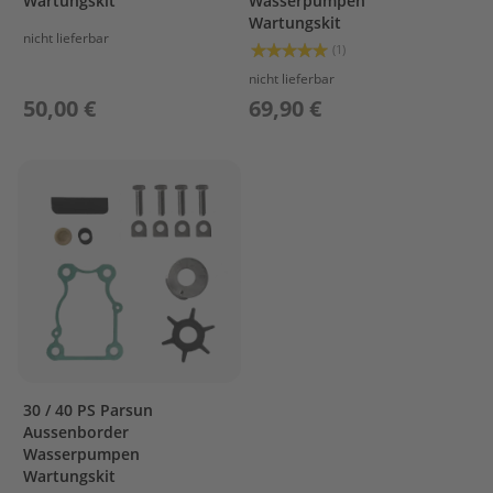
Wartungskit
Wasserpumpen
i
Wartungskit
l
nicht lieferbar
Bewertung:
e
(1)
100%
nicht lieferbar
P
50,00 €
69,90 €
a
r
s
u
n
F
2
.
6
B
M
B
O
T
30 / 40 PS Parsun
T
Aussenborder
O
Wasserpumpen
M
Wartungskit
C