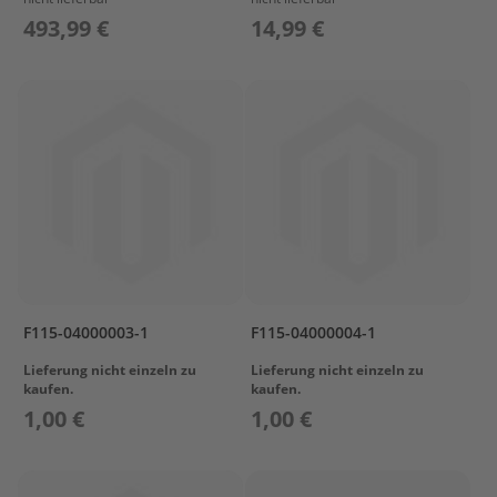
a
493,99 €
14,99 €
r
s
u
n
P
r
o
p
e
l
l
e
r
M
F115-04000003-1
F115-04000004-1
e
r
Lieferung nicht einzeln zu
Lieferung nicht einzeln zu
kaufen.
kaufen.
c
u
1,00 €
1,00 €
r
y
P