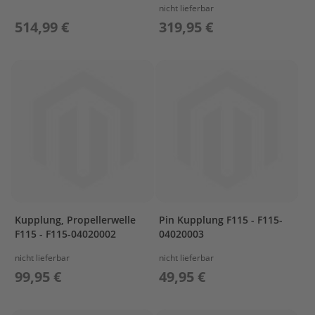
ß
nicht lieferbar
e
514,99 €
319,95 €
n
b
o
r
d
e
r
P
a
r
s
u
n
E
Kupplung, Propellerwelle
Pin Kupplung F115 - F115-
r
F115 - F115-04020002
04020003
s
a
nicht lieferbar
nicht lieferbar
t
99,95 €
49,95 €
z
t
e