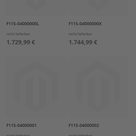
s
u
n
F115-04000000L
F115-04000000X
P
r
nicht lieferbar
nicht lieferbar
o
1.729,99 €
1.744,99 €
p
e
l
l
e
r
P
r
o
p
e
l
l
e
F115-04000001
F115-04000002
r
P
nicht lieferbar
nicht lieferbar