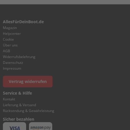
O
R
A
S
AllesFürDeinBoot.de
S
Magazin
Y
Helpcenter
Cookie
I
Über uns
N
AGB
T
Widerrufsbelehrung
A
Datenschutz
K
Impressum
E
L
Vertrag widerrufen
O
W
Service & Hilfe
E
Kontakt
R
Lieferung & Versand
C
Rücksendung & Gewährleistung
A
Sicher bezahlen
S
I