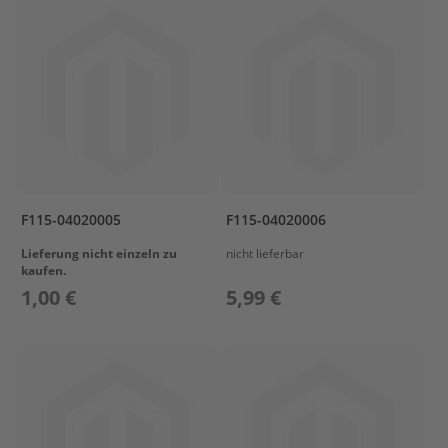
i
l
e
P
a
r
s
u
n
F
2
F115-04020005
F115-04020006
.
Lieferung nicht einzeln zu
nicht lieferbar
6
kaufen.
B
1,00 €
5,99 €
M
B
O
T
T
O
M
C