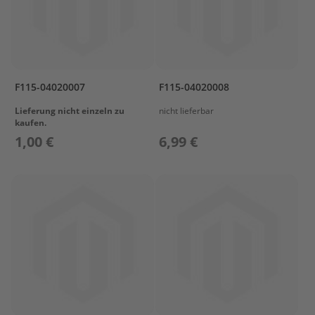
O
W
L
I
N
G
F115-04020007
F115-04020008
B
Lieferung nicht einzeln zu
nicht lieferbar
R
kaufen.
A
1,00 €
6,99 €
C
K
E
T
C
A
M
S
H
A
F
T