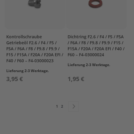
R
&
C
R
A
N
Kontrollschraube
Dichtring F2.6 / F4 / F5 / F5A
K
Getriebeöl F2.6 / F4 / F5 /
/ F6A / F8 / F9.8 / F9.9 / F15 /
C
F5A / F6A / F8 / F9.8 / F9.9 /
F15A / F20A / F20A EFI / F40 /
A
F15 / F15A / F20A / F20A EFI /
F60 – F4-03000024
S
F40 / F60 – F4-03000023
E
Lieferung 2-3 Werktage.
2
Lieferung 2-3 Werktage.
3,95 €
1,95 €
F
U
E
L
Seite
Sie lesen gerade die Seite
Seite
Seite
Weiter
1
2
I
G
N
I
T