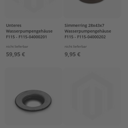
s
P
r
o
Unteres
Simmerring 28x43x7
p
Wasserpumpengehäuse
Wasserpumpengehäuse
e
F115 - F115-04000201
F115 - F115-04000202
l
l
nicht lieferbar
nicht lieferbar
e
59,95 €
9,95 €
r
&
F
i
n
n
e
n
W
e
c
h
s