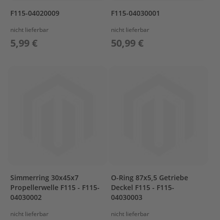
&
F115-04020009
F115-04030001
V
A
nicht lieferbar
nicht lieferbar
L
5,99 €
50,99 €
V
E
C
A
R
B
U
R
E
T
O
R
C
Simmerring 30x45x7
O-Ring 87x5,5 Getriebe
O
Propellerwelle F115 - F115-
Deckel F115 - F115-
N
04030002
04030003
T
R
nicht lieferbar
nicht lieferbar
O