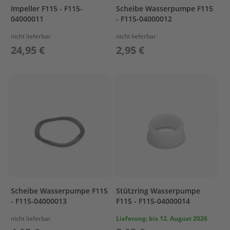
r
Impeller F115 - F115-
Scheibe Wasserpumpe F115
t
04000011
- F115-04000012
w
a
nicht lieferbar
nicht lieferbar
g
24,95 €
2,95 €
e
n
M
o
t
o
r
A
b
d
e
c
k
Scheibe Wasserpumpe F115
Stützring Wasserpumpe
u
- F115-04000013
F115 - F115-04000014
n
g
nicht lieferbar
Lieferung:
bis 12. August 2026