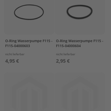
e
g
e
W
a
r
t
u
O-Ring Wasserpumpe F115 -
O-Ring Wasserpumpe F115 -
n
F115-04000603
F115-04000604
g
s
nicht lieferbar
nicht lieferbar
k
4,95 €
2,95 €
i
t
M
o
t
o
r
ö
l