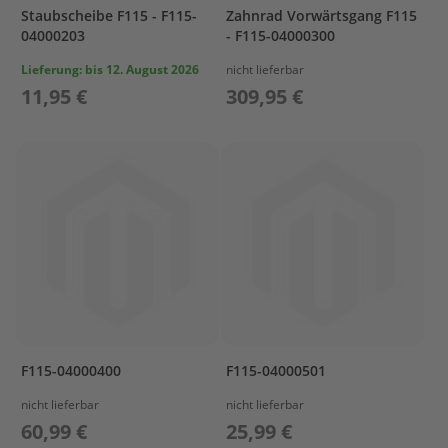
e
Staubscheibe F115 - F115-
Zahnrad Vorwärtsgang F115
l
04000203
- F115-04000300
a
k
Lieferung:
bis 12. August 2026
nicht lieferbar
k
11,95 €
309,95 €
u
s
B
e
f
e
s
t
i
g
u
n
g
F115-04000400
F115-04000501
A
nicht lieferbar
nicht lieferbar
u
60,99 €
25,99 €
ß