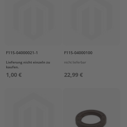
l
ö
s
s
e
r
L
a
d
F115-04000021-1
F115-04000100
e
Lieferung nicht einzeln zu
nicht lieferbar
t
kaufen.
e
1,00 €
22,99 €
c
h
n
i
k
/
A
k
k
u