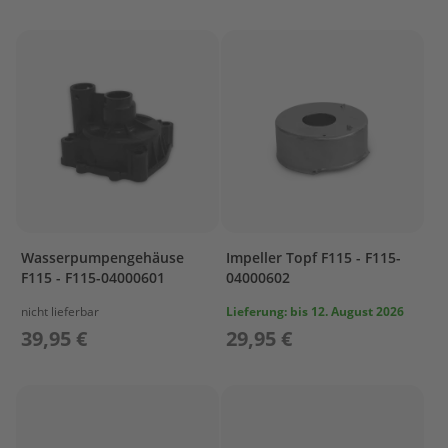
e
n
b
o
r
d
e
r
S
p
ü
l
u
n
Wasserpumpengehäuse
Impeller Topf F115 - F115-
g
F115 - F115-04000601
04000602
M
nicht lieferbar
Lieferung:
bis 12. August 2026
o
39,95 €
29,95 €
t
o
r
p
f
l