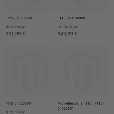
G
e
t
r
F115-04010000L
F115-04010000X
i
nicht lieferbar
nicht lieferbar
e
b
331,99 €
343,99 €
e
ö
l
E
r
s
a
t
z
t
e
i
l
e
F115-04020000
Propellerwelle F115 - F115-
A
04020001
u
nicht lieferbar