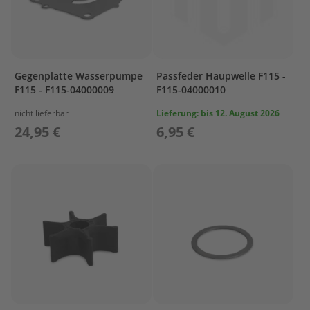
r
T
o
h
a
t
Gegenplatte Wasserpumpe
Passfeder Haupwelle F115 -
s
F115 - F115-04000009
F115-04000010
u
nicht lieferbar
Lieferung:
bis 12. August 2026
Z
24,95 €
6,95 €
u
b
e
h
ö
r
T
r
a
n
s
p
o