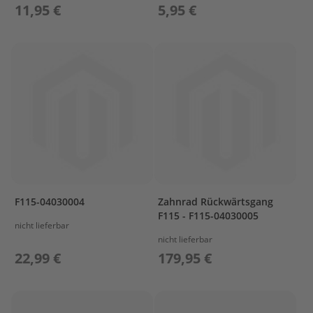
11,95 €
5,95 €
L
C
R
A
N
K
S
H
A
F
T
&
P
I
F115-04030004
Zahnrad Rückwärtsgang
S
F115 - F115-04030005
T
nicht lieferbar
O
nicht lieferbar
N
22,99 €
179,95 €
C
Y
L