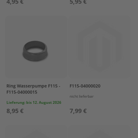
4,95 €
5,95 €
T
r
e
i
b
s
t
o
f
f
t
a
n
k
s
Ring Wasserpumpe F115 -
F115-04000020
F115-04000015
M
nicht lieferbar
o
Lieferung:
bis 12. August 2026
t
8,95 €
7,99 €
o
r
s
c
h