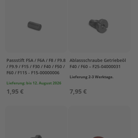
I
N
D
E
R
&
C
R
A
N
Passstift F5A / F6A / F8 / F9.8
Ablassschraube Getriebeöl
K
/ F9.9 / F15 / F30 / F40 / F50 /
F40 / F60 – F25-04000031
C
F60 / F115 - F15-00000006
A
Lieferung 2-3 Werktage.
S
Lieferung:
bis 12. August 2026
E
1,95 €
7,95 €
1
C
Y
L
I
N
D
E