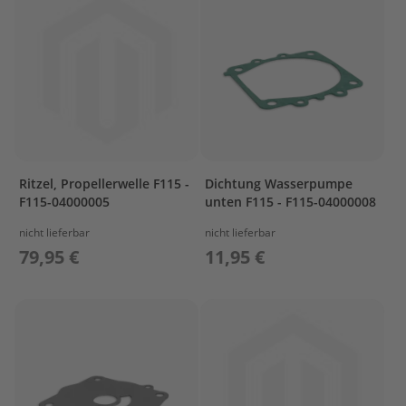
r
o
p
e
l
l
e
r
S
u
Ritzel, Propellerwelle F115 -
Dichtung Wasserpumpe
z
F115-04000005
unten F115 - F115-04000008
u
k
nicht lieferbar
nicht lieferbar
i
79,95 €
11,95 €
P
r
o
p
e
l
l
e