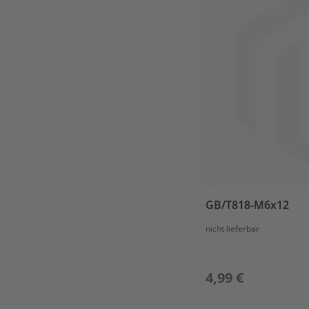
&
CRANKCASE
2
FUEL
FUEL
TANK
FUEL
TANK(12L)
IGNITOR
ASSY
INTAKE
Lower
GB/T818-M6x12
Casing
nicht lieferbar
LOWER
CASING
&
4,99 €
DRIVE
STARTER