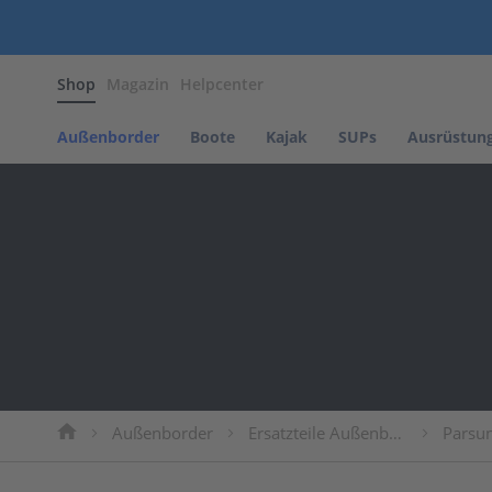
Außenborder
Shop
Magazin
Helpcenter
Benzin
Außenborder
Parsun
Außenborder
Boote
Kajak
SUPs
Ausrüstun
NOARD
Motors
Tohatsu
Elektro
Außenborder
Parsun
Propeller
Propeller
Parsun
Propeller
Mercury
Außenborder
Ersatzteile Außenborder
Parsun
Propeller
Suzuki