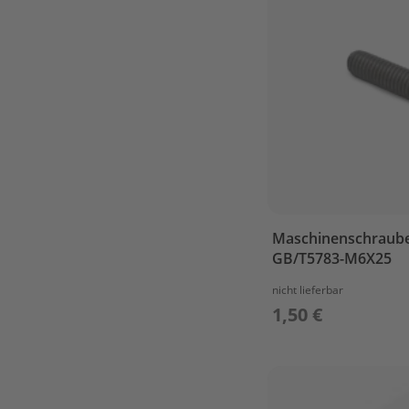
F4
/
F5BM
BOTTOM
COWLING
BRACKET
CAMSHAFT
&
VALVE
CARBURETOR
CONTROL
Maschinenschraube
CRANKSHAFT
GB/T5783-M6X25
&
PISTON
nicht lieferbar
1,50 €
CYLINDER
&
CRANKCASE
1
CYLINDER