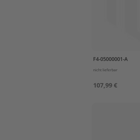
&
PISTON
CYLINDER
&
CRANKCASE
1
CYLINDER
&
CRANKCASE
F4-05000001-A
2
nicht lieferbar
FUEL
IGNITOR
107,99 €
ASSY
INTAKE
LOWER
CASING
&
DRIVE
1