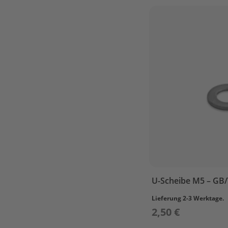
STEERING
TOP
COWLING
UPPER
CASING
Parsun
F5A
/
F6A
BOTTOM
COWLING
BRACKET
CAMSHAFT
&
VALVE
U-Scheibe M5 – GB/
CARBURETOR
Lieferung 2-3 Werktage.
CONTROL
2,50 €
SYSTEM