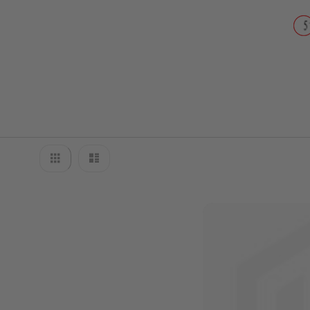
Wartungskit
Motoröl
Getriebeöl
Ersatzteile
Außenborder
Parsun
Ersatzteile
Parsun
F2.6BM
Anzeigen
BOTTOM
Liste
Liste
als
COWLING
BRACKET
CAMSHAFT
&
VALVE
CARBURETOR
CONTROL
CRANKSHAFT