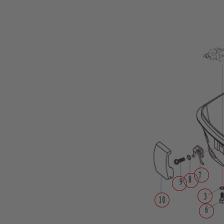
Propeller
Tohatsu
Zubehör
Transportwagen
Motor
Abdeckung
Treibstofftanks
Motorschlösser
Ladetechnik/Akkus
Propeller
&
Finnen
Wechselakkus
Befestigung
Außenborder
Spülung
Motorpflege