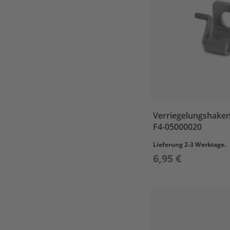
LOWER
CASING
&
DRIVE
2
REPARE
KIT
1
REPARE
KIT
Verriegelungshaken 
2
F4-05000020
STARTER
ASS'Y
Lieferung 2-3 Werktage.
6,95 €
STEERING
TOP
COWLING
UPPER
CASING
Parsun