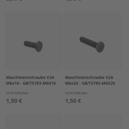
T
r
e
i
b
s
t
o
f
f
t
a
n
k
Maschinenschraube V2A
Maschinenschraube V2A
s
M6x16 - GB/T5783-M6X16
M6x20 - GB/T5783-M6X20
M
nicht lieferbar
nicht lieferbar
o
1,50 €
1,50 €
t
o
r
s
c
h