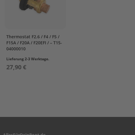
s
P
r
o
p
e
Thermostat F2.6 / F4 / F5 /
l
F15A / F20A / F20EFI / – T15-
l
04000010
e
r
Lieferung 2-3 Werktage.
&
27,90 €
F
i
n
n
e
n
W
e
c
h
s
AllesFürDeinBoot.de