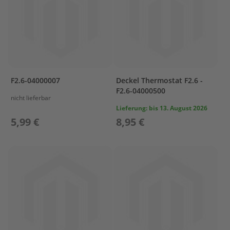
r
o
p
e
l
l
e
r
F2.6-04000007
Deckel Thermostat F2.6 -
S
F2.6-04000500
u
nicht lieferbar
z
Lieferung:
bis 13. August 2026
u
5,99 €
8,95 €
k
i
P
r
o
p
e
l
l
e