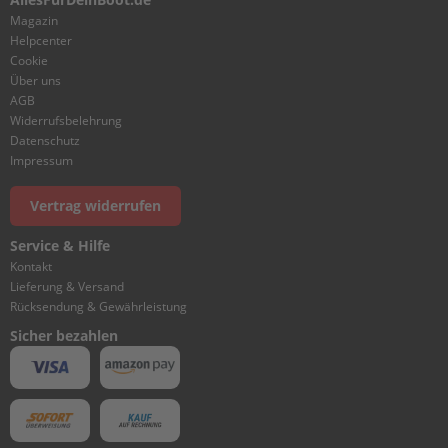
e
Magazin
l
Helpcenter
a
Cookie
k
Über uns
k
AGB
u
Widerrufsbelehrung
s
Datenschutz
Impressum
B
e
f
Vertrag widerrufen
e
s
Service & Hilfe
t
Kontakt
i
Lieferung & Versand
g
Rücksendung & Gewährleistung
u
Sicher bezahlen
n
g
A
u
ß