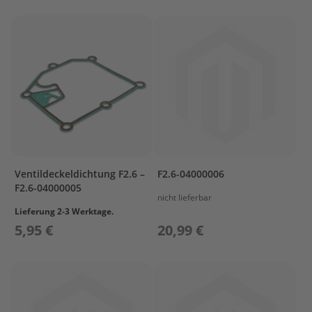
a
r
s
u
n
P
r
o
p
e
l
l
Ventildeckeldichtung F2.6 –
F2.6-04000006
e
F2.6-04000005
r
nicht lieferbar
M
Lieferung 2-3 Werktage.
e
5,95 €
20,99 €
r
c
u
r
y
P