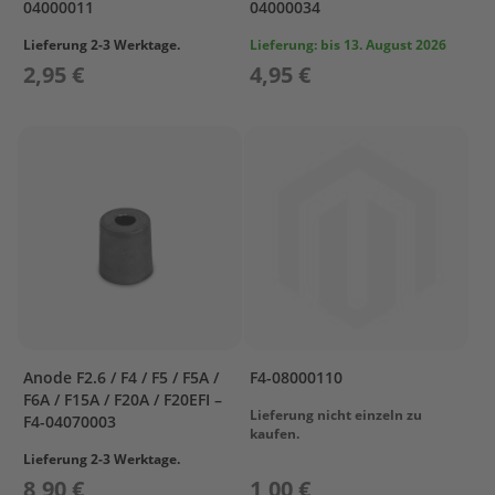
04000011
04000034
r
t
Lieferung 2-3 Werktage.
Lieferung:
bis 13. August 2026
w
2,95 €
4,95 €
a
g
e
n
M
o
t
o
r
A
b
d
e
c
Anode F2.6 / F4 / F5 / F5A /
F4-08000110
k
F6A / F15A / F20A / F20EFI –
u
Lieferung nicht einzeln zu
F4-04070003
n
kaufen.
g
Lieferung 2-3 Werktage.
8,90 €
1,00 €