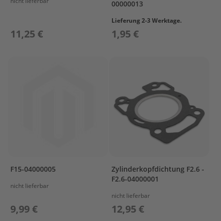
nicht lieferbar
s
00000013
u
Lieferung 2-3 Werktage.
n
11,25 €
1,95 €
P
r
o
p
e
l
l
e
r
P
r
o
p
F15-04000005
Zylinderkopfdichtung F2.6 -
e
l
F2.6-04000001
nicht lieferbar
l
nicht lieferbar
e
r
9,99 €
12,95 €
P