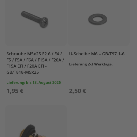
l
ö
s
s
e
r
L
a
Schraube M5x25 F2.6 / F4 /
U-Scheibe M6 – GB/T97.1-6
d
F5 / F5A / F6A / F15A / F20A /
e
Lieferung 2-3 Werktage.
F15A EFI / F20A EFI -
t
GB/T818-M5x25
e
c
Lieferung:
bis 13. August 2026
h
1,95 €
2,50 €
n
i
k
/
A
k
k
u