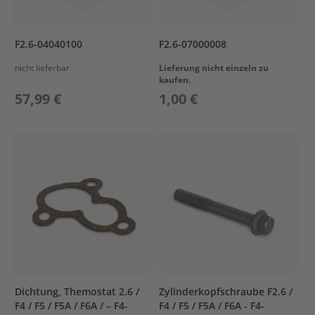
r
T
o
F2.6-04040100
F2.6-07000008
h
a
nicht lieferbar
Lieferung nicht einzeln zu
t
kaufen.
s
57,99 €
1,00 €
u
Z
u
b
e
h
ö
r
T
r
a
n
s
Dichtung, Themostat 2.6 /
Zylinderkopfschraube F2.6 /
p
F4 / F5 / F5A / F6A / – F4-
F4 / F5 / F5A / F6A - F4-
o