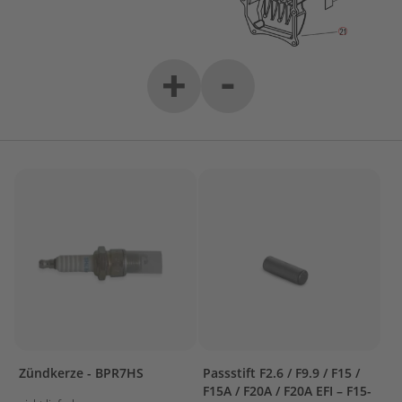
u
E
l
-
+
e
k
t
r
o
A
u
ß
e
n
b
o
r
d
e
r
P
Zündkerze - BPR7HS
Passstift F2.6 / F9.9 / F15 /
a
F15A / F20A / F20A EFI – F15-
r