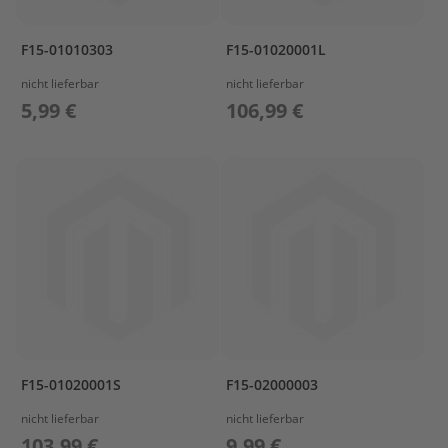
r
t
w
F15-01010303
F15-01020001L
a
nicht lieferbar
nicht lieferbar
g
e
5,99 €
106,99 €
n
M
o
t
o
r
A
b
d
e
c
k
u
F15-01020001S
F15-02000003
n
g
nicht lieferbar
nicht lieferbar
103,99 €
9,99 €