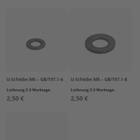
e
n
b
o
r
d
e
r
S
p
ü
l
u
n
U-Scheibe M6 – GB/T97.1-6
U-Scheibe M8 – GB/T97.1-8
g
Lieferung 2-3 Werktage.
Lieferung 2-3 Werktage.
M
2,50 €
2,50 €
o
t
o
r
p
f
l