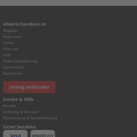
G
e
t
r
AllesFürDeinBoot.de
i
Magazin
e
Helpcenter
b
Cookie
e
Über uns
ö
AGB
l
Widerrufsbelehrung
Datenschutz
E
r
Impressum
s
a
Vertrag widerrufen
t
z
Service & Hilfe
t
Kontakt
e
i
Lieferung & Versand
l
Rücksendung & Gewährleistung
e
Sicher bezahlen
A
u