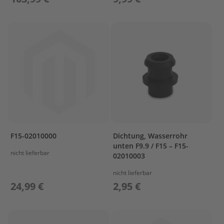
T
r
e
i
b
s
t
o
f
f
t
a
n
k
s
F15-02010000
Dichtung, Wasserrohr
unten F9.9 / F15 – F15-
nicht lieferbar
M
02010003
o
t
nicht lieferbar
o
24,99 €
2,95 €
r
s
c
h