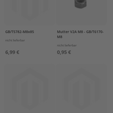
s
P
r
o
p
e
GB/T5782-M8x85
Mutter V2A M8 - GB/T6170-
l
M8
l
nicht lieferbar
e
nicht lieferbar
r
6,99 €
0,95 €
&
F
i
n
n
e
n
W
e
c
h
s