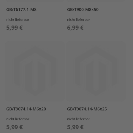
e
l
GB/T6177.1-M8
GB/T900-M8x50
a
nicht lieferbar
nicht lieferbar
k
k
5,99 €
6,99 €
u
s
B
e
f
e
s
t
i
g
u
n
g
GB/T9074.14-M6x20
GB/T9074.14-M6x25
A
nicht lieferbar
nicht lieferbar
u
5,99 €
5,99 €
ß