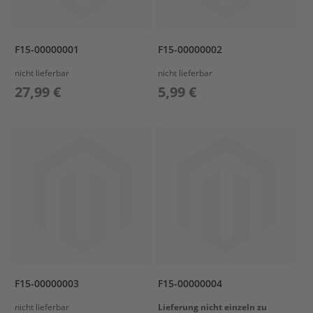
s
u
n
F15-00000001
F15-00000002
P
r
nicht lieferbar
nicht lieferbar
o
27,99 €
5,99 €
p
e
l
l
e
r
P
r
o
p
e
l
l
e
F15-00000003
F15-00000004
r
P
nicht lieferbar
Lieferung nicht einzeln zu