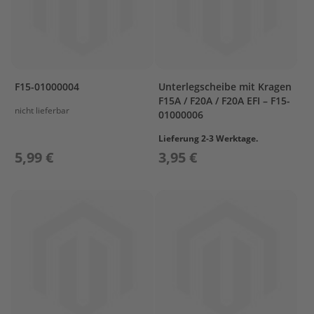
r
T
o
h
a
t
s
F15-01000004
Unterlegscheibe mit Kragen
u
F15A / F20A / F20A EFI – F15-
nicht lieferbar
01000006
Z
u
Lieferung 2-3 Werktage.
b
5,99 €
3,95 €
e
h
ö
r
T
r
a
n
s
p
o