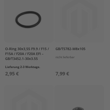
l
ö
s
s
e
r
L
a
d
O-Ring 30x3,55 F9.9 / F15 /
GB/T5782-M8x105
e
F15A / F20A / F20A EFI –
t
nicht lieferbar
GB/T3452.1-30x3.55
e
c
Lieferung 2-3 Werktage.
h
2,95 €
7,99 €
n
i
k
/
A
k
k
u