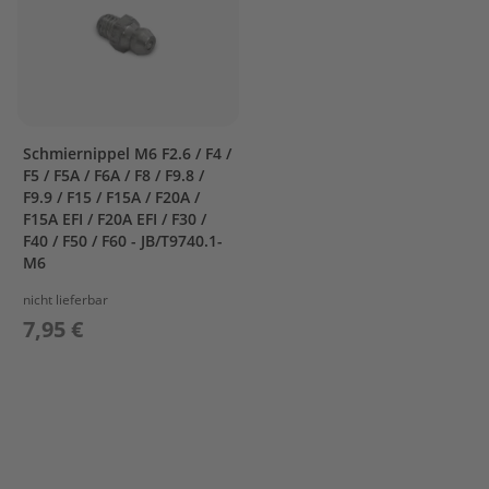
e
g
e
W
a
r
t
Schmiernippel M6 F2.6 / F4 /
u
F5 / F5A / F6A / F8 / F9.8 /
n
F9.9 / F15 / F15A / F20A /
g
F15A EFI / F20A EFI / F30 /
s
F40 / F50 / F60 - JB/T9740.1-
k
M6
i
t
nicht lieferbar
7,95 €
M
o
t
o
r
ö
l