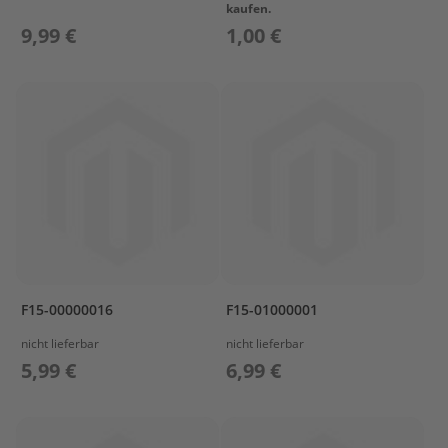
a
kaufen.
r
9,99 €
1,00 €
s
u
n
P
r
o
p
e
l
l
e
r
M
F15-00000016
F15-01000001
e
r
nicht lieferbar
nicht lieferbar
c
5,99 €
6,99 €
u
r
y
P