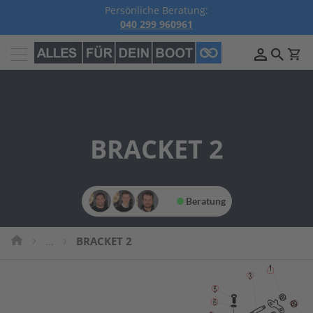
Persönliche Beratung:
040 299 960961
Außenborder
B
e
n
z
i
n
BRACKET 2
A
u
ß
e
n
Beratung
b
o
r
...
BRACKET 2
d
e
r
P