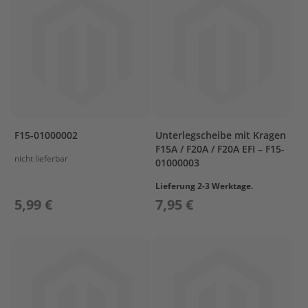
r
o
p
e
l
l
e
r
S
u
F15-01000002
Unterlegscheibe mit Kragen
z
F15A / F20A / F20A EFI – F15-
u
nicht lieferbar
01000003
k
i
Lieferung 2-3 Werktage.
5,99 €
7,95 €
P
r
o
p
e
l
l
e