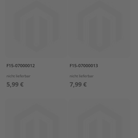
r
t
w
a
g
e
n
M
o
t
F15-07000012
F15-07000013
o
r
nicht lieferbar
nicht lieferbar
A
5,99 €
7,99 €
b
d
e
c
k
u
n
g