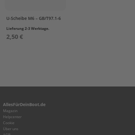
e
n
b
o
U-Scheibe M6 – GB/T97.1-6
r
Lieferung 2-3 Werktage.
d
e
2,50 €
r
S
p
ü
l
u
n
g
M
o
t
AllesFürDeinBoot.de
o
Magazin
r
Helpcenter
p
Cookie
f
Über uns
l
AGB