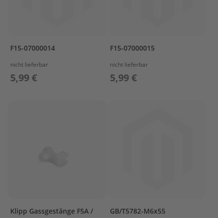
T
r
e
i
b
s
F15-07000014
F15-07000015
t
nicht lieferbar
nicht lieferbar
o
f
5,99 €
5,99 €
f
t
a
n
k
s
M
o
t
o
r
s
c
Klipp Gassgestänge F5A /
GB/T5782-M6x55
h