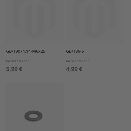
e
l
a
k
k
u
s
B
GB/T9074.14-M6x25
GB/T96-6
e
f
nicht lieferbar
nicht lieferbar
e
5,99 €
4,99 €
s
t
i
g
u
n
g
A
u
ß