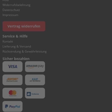
e
Widerrufsbelehrung
g
e
Datenschutz
Impressum
W
a
Vertrag widerrufen
r
t
Service & Hilfe
u
Kontakt
n
Lieferung & Versand
g
Rücksendung & Gewährleistung
s
k
Sicher bezahlen
i
t
M
o
t
o
r
ö
l