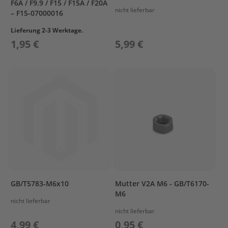
F6A / F9.9 / F15 / F15A / F20A
l
nicht lieferbar
– F15-07000016
ö
s
Lieferung 2-3 Werktage.
s
1,95 €
5,99 €
e
r
L
a
d
e
t
e
c
h
n
i
k
/
GB/T5783-M6x10
Mutter V2A M6 - GB/T6170-
A
M6
k
nicht lieferbar
k
nicht lieferbar
u
4,99 €
0,95 €