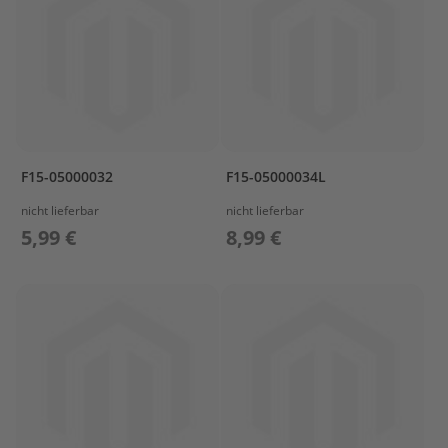
a
r
s
u
n
P
r
o
F15-05000032
F15-05000034L
p
e
nicht lieferbar
nicht lieferbar
l
5,99 €
8,99 €
l
e
r
M
e
r
c
u
r
y
P