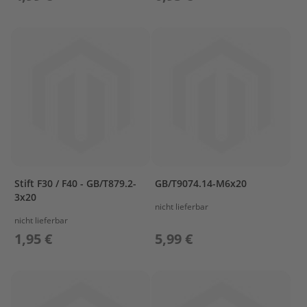
s
P
r
o
p
e
l
l
e
r
&
F
i
Stift F30 / F40 - GB/T879.2-
GB/T9074.14-M6x20
n
3x20
n
nicht lieferbar
e
nicht lieferbar
n
1,95 €
5,99 €
W
e
c
h
s