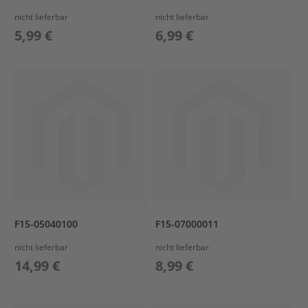
r
nicht lieferbar
nicht lieferbar
T
o
5,99 €
6,99 €
h
a
t
s
u
Z
u
b
e
h
ö
r
F15-05040100
F15-07000011
T
r
nicht lieferbar
nicht lieferbar
a
14,99 €
8,99 €
n
s
p
o