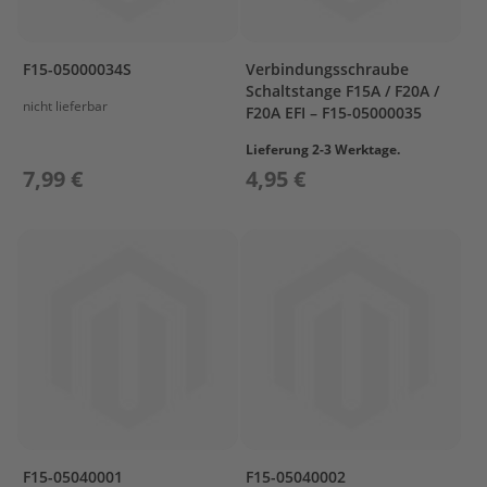
r
o
p
F15-05000034S
Verbindungsschraube
e
Schaltstange F15A / F20A /
l
nicht lieferbar
F20A EFI – F15-05000035
l
e
Lieferung 2-3 Werktage.
r
7,99 €
4,95 €
S
u
z
u
k
i
P
r
o
p
e
l
l
e
F15-05040001
F15-05040002