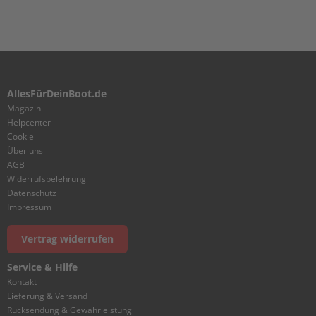
a
r
s
u
n
N
AllesFürDeinBoot.de
O
Magazin
A
Helpcenter
R
Cookie
D
Über uns
M
AGB
o
t
Widerrufsbelehrung
o
Datenschutz
r
Impressum
s
Vertrag widerrufen
T
o
Service & Hilfe
h
Kontakt
a
Lieferung & Versand
t
Rücksendung & Gewährleistung
s