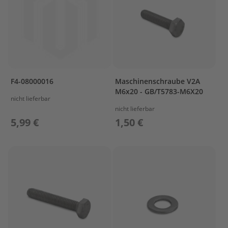
e
l
a
k
k
u
s
F4-08000016
Maschinenschraube V2A
B
M6x20 - GB/T5783-M6X20
e
nicht lieferbar
f
nicht lieferbar
e
5,99 €
1,50 €
s
t
i
g
u
n
g
A
u
ß