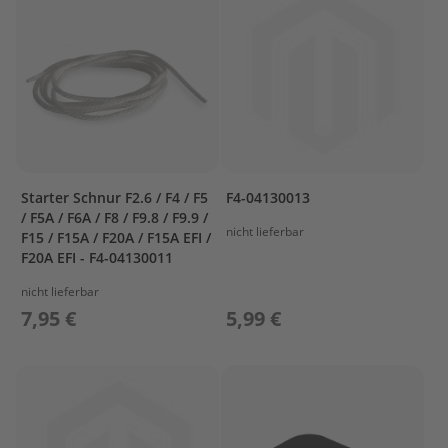
r
t
w
a
g
e
n
M
o
Starter Schnur F2.6 / F4 / F5
F4-04130013
t
/ F5A / F6A / F8 / F9.8 / F9.9 /
o
nicht lieferbar
F15 / F15A / F20A / F15A EFI /
r
F20A EFI - F4-04130011
A
b
nicht lieferbar
d
7,95 €
5,99 €
e
c
k
u
n
g