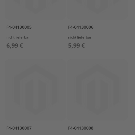
r
o
p
e
F4-04130005
F4-04130006
l
l
nicht lieferbar
nicht lieferbar
e
6,99 €
5,99 €
r
S
u
z
u
k
i
P
r
o
p
e
l
l
F4-04130007
F4-04130008
e