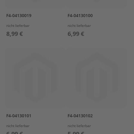
l
ö
s
F4-04130019
F4-04130100
s
nicht lieferbar
nicht lieferbar
e
r
8,99 €
6,99 €
L
a
d
e
t
e
c
h
n
i
k
/
A
F4-04130101
F4-04130102
k
k
nicht lieferbar
nicht lieferbar
u
6,99 €
5,99 €