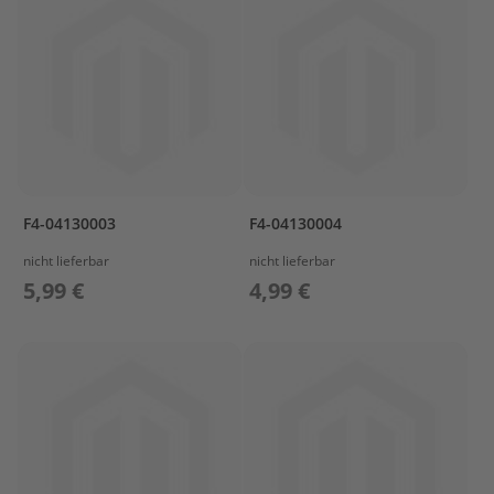
a
r
s
u
n
P
r
o
p
e
F4-04130003
F4-04130004
l
l
nicht lieferbar
nicht lieferbar
e
5,99 €
4,99 €
r
M
e
r
c
u
r
y
P