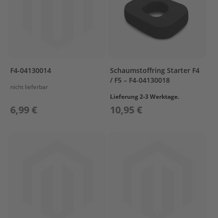
T
r
e
i
b
s
t
o
F4-04130014
Schaumstoffring Starter F4
f
/ F5 – F4-04130018
f
nicht lieferbar
t
Lieferung 2-3 Werktage.
a
6,99 €
10,95 €
n
k
s
M
o
t
o
r
s
c
h