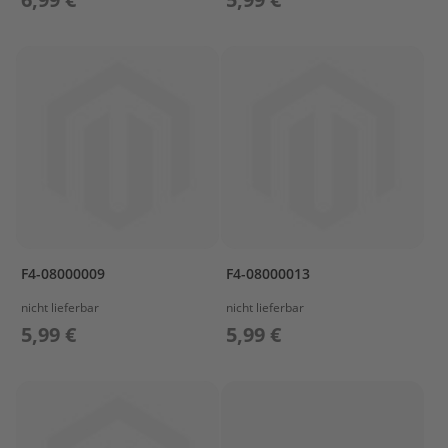
s
P
r
o
p
e
l
l
e
r
&
F
i
n
F4-08000009
F4-08000013
n
e
nicht lieferbar
nicht lieferbar
n
5,99 €
5,99 €
W
e
c
h
s