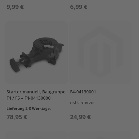
s
9,99 €
6,99 €
u
n
P
r
o
p
e
l
l
e
r
P
r
Starter manuell, Baugruppe
F4-04130001
o
F4 / F5 – F4-04130000
p
nicht lieferbar
e
Lieferung 2-3 Werktage.
l
78,95 €
24,99 €
l
e
r
P