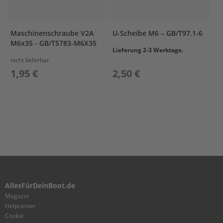
e
n
b
o
Maschinenschraube V2A
U-Scheibe M6 – GB/T97.1-6
r
M6x35 - GB/T5783-M6X35
d
Lieferung 2-3 Werktage.
e
nicht lieferbar
r
1,95 €
2,50 €
S
p
ü
l
u
n
g
M
o
t
o
AllesFürDeinBoot.de
r
Magazin
p
Helpcenter
f
l
Cookie