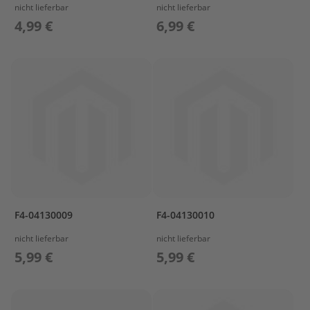
r
nicht lieferbar
nicht lieferbar
T
4,99 €
6,99 €
o
h
a
t
s
u
Z
u
b
e
h
ö
r
F4-04130009
F4-04130010
T
r
nicht lieferbar
nicht lieferbar
a
5,99 €
5,99 €
n
s
p
o