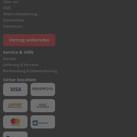
e
Über uns
g
AGB
e
Widerrufsbelehrung
Datenschutz
W
Impressum
a
r
Vertrag widerrufen
t
u
Service & Hilfe
n
g
Kontakt
s
Lieferung & Versand
k
Rücksendung & Gewährleistung
i
Sicher bezahlen
t
M
o
t
o
r
ö
l