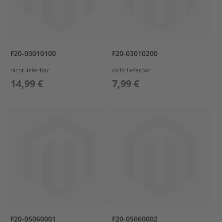
s
P
r
o
p
F20-03010100
F20-03010200
e
l
nicht lieferbar
nicht lieferbar
l
14,99 €
7,99 €
e
r
&
F
i
n
n
e
n
W
e
c
h
s
F20-05060001
F20-05060002