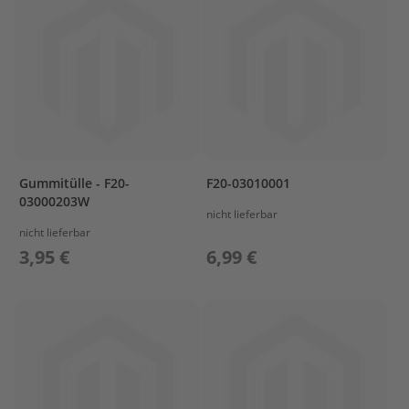
l
ö
s
s
e
r
L
a
d
Gummitülle - F20-
F20-03010001
e
03000203W
t
nicht lieferbar
e
nicht lieferbar
c
3,95 €
6,99 €
h
n
i
k
/
A
k
k
u