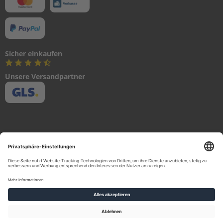
O
R
A
S
S
Y
Sicher einkaufen
I
Unsere Versandpartner
N
T
A
K
E
L
O
W
E
R
C
A
S
I
Urheberrecht 2023 © NIS Nautic Internet Shop GmbH Alle Rechte