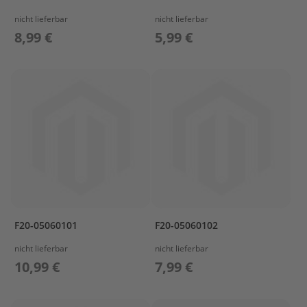
e
nicht lieferbar
nicht lieferbar
l
a
8,99 €
5,99 €
k
k
u
s
B
e
f
e
s
t
i
g
u
F20-05060101
F20-05060102
n
g
nicht lieferbar
nicht lieferbar
10,99 €
7,99 €
A
u
ß