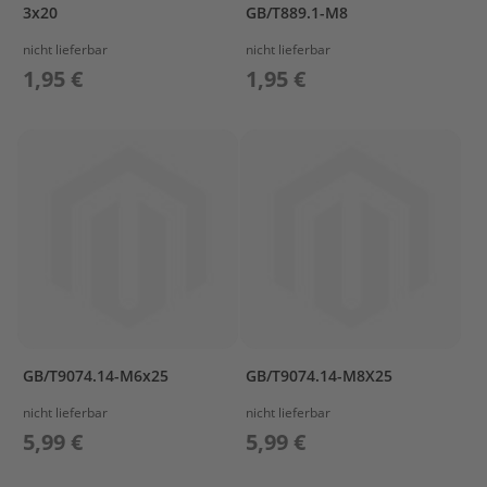
&
3x20
GB/T889.1-M8
V
nicht lieferbar
nicht lieferbar
A
L
1,95 €
1,95 €
V
E
C
A
R
B
U
R
E
T
O
R
GB/T9074.14-M6x25
GB/T9074.14-M8X25
C
O
nicht lieferbar
nicht lieferbar
N
5,99 €
5,99 €
T
R
O