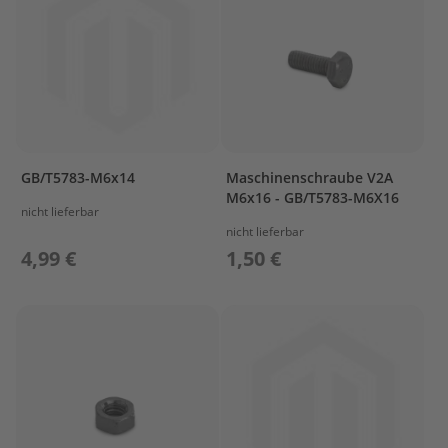
i
l
e
P
a
r
s
u
GB/T5783-M6x14
Maschinenschraube V2A
n
M6x16 - GB/T5783-M6X16
F
nicht lieferbar
2
nicht lieferbar
.
4,99 €
1,50 €
6
B
M
B
O
T
T
O
M
C