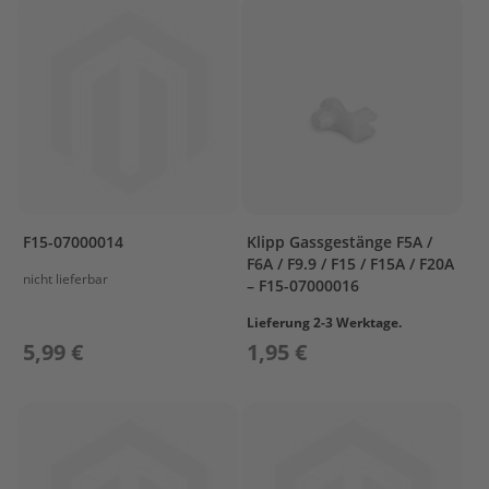
r
o
p
e
l
l
e
r
S
u
z
F15-07000014
Klipp Gassgestänge F5A /
u
F6A / F9.9 / F15 / F15A / F20A
k
nicht lieferbar
– F15-07000016
i
Lieferung 2-3 Werktage.
P
5,99 €
1,95 €
r
o
p
e
l
l
e