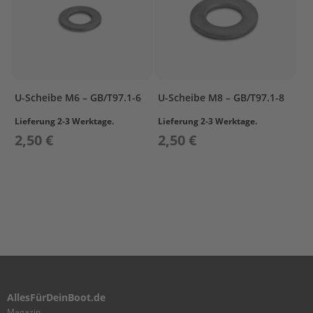
I
N
D
E
R
&
C
U-Scheibe M6 – GB/T97.1-6
U-Scheibe M8 – GB/T97.1-8
R
A
Lieferung 2-3 Werktage.
Lieferung 2-3 Werktage.
N
2,50 €
2,50 €
K
C
A
S
E
1
C
Y
L
I
N
AllesFürDeinBoot.de
D
Magazin
E