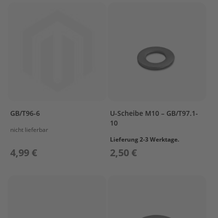
L
C
R
A
N
K
S
H
A
F
T
GB/T96-6
U-Scheibe M10 – GB/T97.1-
&
10
P
nicht lieferbar
I
Lieferung 2-3 Werktage.
S
4,99 €
2,50 €
T
O
N
C
Y
L