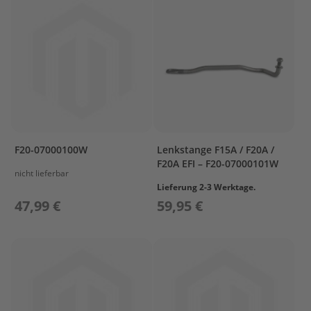
e
n
b
o
r
d
e
r
S
p
ü
l
F20-07000100W
Lenkstange F15A / F20A /
u
F20A EFI – F20-07000101W
n
nicht lieferbar
g
Lieferung 2-3 Werktage.
47,99 €
59,95 €
M
o
t
o
r
p
f
l