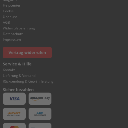
R
Helpcenter
&
Cookie
C
Über uns
R
AGB
A
Widerrufsbelehrung
N
Datenschutz
K
Impressum
C
A
Vertrag widerrufen
S
E
Service & Hilfe
2
Kontakt
Lieferung & Versand
F
Rücksendung & Gewährleistung
U
E
Sicher bezahlen
L
I
G
N
I
T