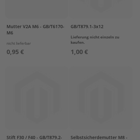
O
W
L
I
Mutter V2A M6 - GB/T6170-
GB/T879.1-3x12
N
M6
G
Lieferung nicht einzeln zu
kaufen.
nicht lieferbar
B
0,95 €
1,00 €
R
A
C
K
E
T
C
A
M
S
H
A
F
T
Stift F30 / F40 - GB/T879.2-
Selbstsicherdemutter M8 -