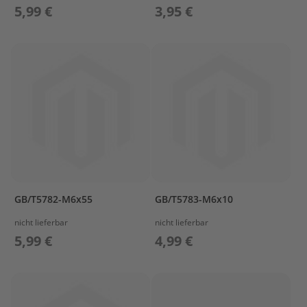
ß
5,99 €
3,95 €
e
n
b
o
r
d
e
r
P
a
r
s
u
n
GB/T5782-M6x55
GB/T5783-M6x10
E
r
nicht lieferbar
nicht lieferbar
s
5,99 €
4,99 €
a
t
z
t
e