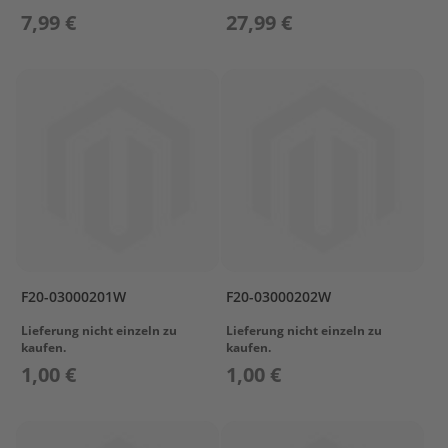
T
7,99 €
27,99 €
r
e
i
b
s
t
o
f
f
t
a
n
k
s
F20-03000201W
F20-03000202W
M
o
Lieferung nicht einzeln zu
Lieferung nicht einzeln zu
t
kaufen.
kaufen.
o
1,00 €
1,00 €
r
s
c
h