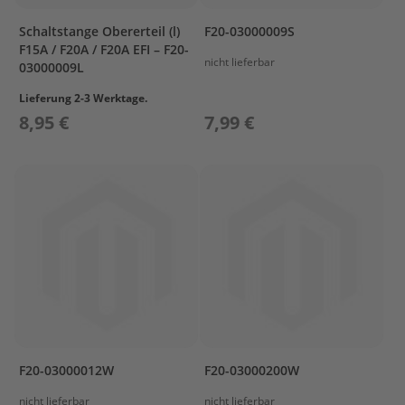
r
t
Schaltstange Obererteil (l)
F20-03000009S
w
F15A / F20A / F20A EFI – F20-
a
nicht lieferbar
03000009L
g
e
Lieferung 2-3 Werktage.
n
8,95 €
7,99 €
M
o
t
o
r
A
b
d
e
c
k
u
n
F20-03000012W
F20-03000200W
g
nicht lieferbar
nicht lieferbar