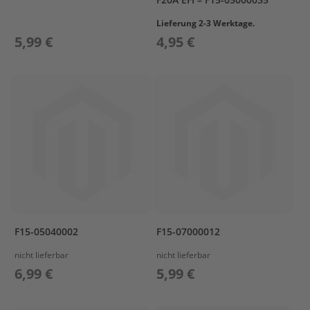
a
r
Lieferung 2-3 Werktage.
s
5,99 €
4,95 €
u
n
P
r
o
p
e
l
l
e
r
M
e
r
F15-05040002
F15-07000012
c
nicht lieferbar
nicht lieferbar
u
r
6,99 €
5,99 €
y
P