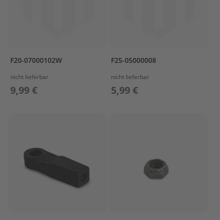
e
g
e
W
a
r
F20-07000102W
F25-05000008
t
u
nicht lieferbar
nicht lieferbar
n
9,99 €
5,99 €
g
s
k
i
t
M
o
t
o
r
ö
l