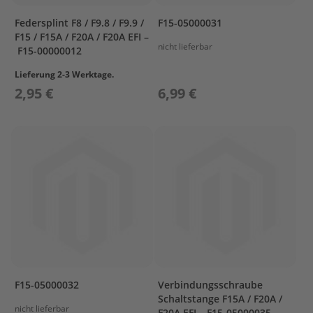
s
u
Federsplint F8 / F9.8 / F9.9 /
F15-05000031
n
F15 / F15A / F20A / F20A EFI –
nicht lieferbar
F15-00000012
P
r
Lieferung 2-3 Werktage.
o
2,95 €
6,99 €
p
e
l
l
e
r
P
r
o
p
e
l
l
e
F15-05000032
Verbindungsschraube
r
Schaltstange F15A / F20A /
P
nicht lieferbar
F20A EFI – F15-05000035