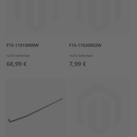
r
T
o
h
a
t
s
u
F15-11010000W
F15-11020002W
Z
nicht lieferbar
nicht lieferbar
u
68,99 €
7,99 €
b
e
h
ö
r
T
r
a
n
s
p
o