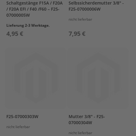
Schaltgestänge F15A / F20A
Selbssicherdemutter 3/8" -
G
/ F20A EFI / F40 /F60 – F25-
F25-07000006W
e
07000005W
t
nicht lieferbar
r
Lieferung 2-3 Werktage.
i
4,95 €
7,95 €
e
b
e
ö
l
E
r
s
a
t
z
t
e
i
l
F25-07000303W
Mutter 3/8" - F25-
e
07000304W
A
nicht lieferbar
u
nicht lieferbar